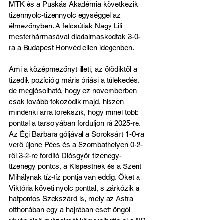
MTK és a Puskás Akadémia következik 
tizennyolc-tizennyolc egységgel az 
élmezőnyben. A felcsútiak Nagy Lili 
mesterhármasával diadalmaskodtak 3-0-
ra a Budapest Honvéd ellen idegenben.
Ami a középmezőnyt illeti, az ötödiktől a 
tizedik pozícióig máris óriási a tülekedés, 
de megjósolható, hogy ez novemberben 
csak tovább fokozódik majd, hiszen 
mindenki arra törekszik, hogy minél több 
ponttal a tarsolyában forduljon rá 2025-re. 
Az Égi Barbara góljával a Soroksárt 1-0-ra 
verő újonc Pécs és a Szombathelyen 0-2-
ről 3-2-re fordító Diósgyőr tizenegy-
tizenegy pontos, a Kispestnek és a Szent 
Mihálynak tíz-tíz pontja van eddig. Őket a 
Viktória követi nyolc ponttal, s zárkózik a 
hatpontos Szekszárd is, mely az Astra 
otthonában egy a hajrában esett öngól 