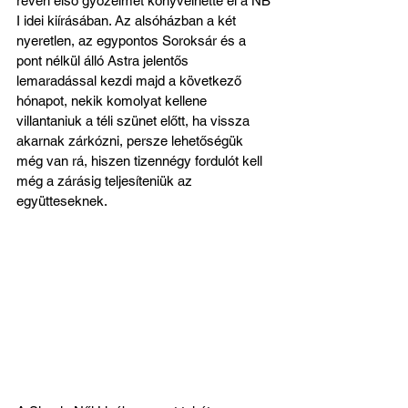
révén első győzelmét könyvelhette el a NB 
I idei kiírásában. Az alsóházban a két 
nyeretlen, az egypontos Soroksár és a 
pont nélkül álló Astra jelentős 
lemaradással kezdi majd a következő 
hónapot, nekik komolyat kellene 
villantaniuk a téli szünet előtt, ha vissza 
akarnak zárkózni, persze lehetőségük 
még van rá, hiszen tizennégy fordulót kell 
még a zárásig teljesíteniük az 
együtteseknek.