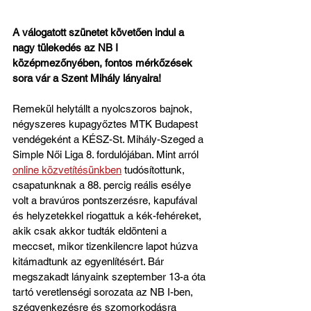
A válogatott szünetet követően indul a 
nagy tülekedés az NB I 
középmezőnyében, fontos mérkőzések 
sora vár a Szent Mihály lányaira!
Remekül helytállt a nyolcszoros bajnok, 
négyszeres kupagyőztes MTK Budapest 
vendégeként a KÉSZ-St. Mihály-Szeged a 
Simple Női Liga 8. fordulójában. Mint arról 
online közvetítésünkben
 tudósítottunk, 
csapatunknak a 88. percig reális esélye 
volt a bravúros pontszerzésre, kapufával 
és helyzetekkel riogattuk a kék-fehéreket, 
akik csak akkor tudták eldönteni a 
meccset, mikor tizenkilencre lapot húzva 
kitámadtunk az egyenlítésért. Bár 
megszakadt lányaink szeptember 13-a óta 
tartó veretlenségi sorozata az NB I-ben, 
szégyenkezésre és szomorkodásra 