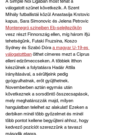
A Simple Női Ligában most tehát a 
válogatott szünet következik. A Szent 
Mihály futballistái közül Anastasija Krstovic 
kapus, Sara Simonovic és Jelena Petrovic 
Montenegró színeiben Eb-selejtezőkön
vesz részt Finnország ellen, míg három ifjú 
tehetségünk, Futaki Fruzsina, Koszo 
Sydney és Szabó Dóra 
a magyar U-19-es 
válogatottban
 ölthet címeres mezt a Ciprus 
elleni edzőmeccseken. A többiek itthon 
készülnek a folytatásra Hadár Attila 
irányításával, a sérültjeink pedig 
gyógyulhatnak, erőt gyűjthetnek. 
Novemberben aztán egymás után 
következnek a sorsdöntő összecsapások, 
mely meghatározzák majd, milyen 
hangulatban telelhet az alakulat! Ezeken a 
derbiken minél több győzelmet és minél 
több pontot kellene begyűjteni ahhoz, hogy 
kedvező pozíciót szerezzünk a tavaszi 
második etapra.