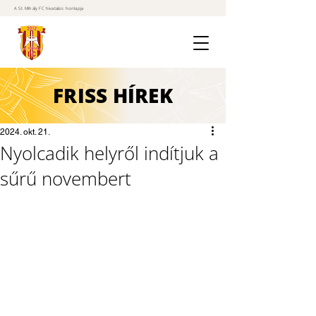
A St. Mihály FC hivatalos honlapja
FRISS
HÍREK
2024. okt. 21.
Nyolcadik helyről indítjuk a
sűrű novembert