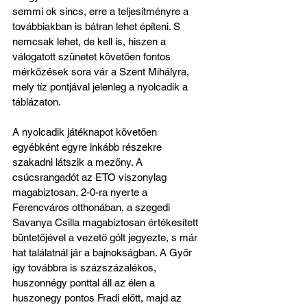
semmi ok sincs, erre a teljesítményre a 
továbbiakban is bátran lehet építeni. S 
nemcsak lehet, de kell is, hiszen a 
válogatott szünetet követően fontos 
mérkőzések sora vár a Szent Mihályra, 
mely tíz pontjával jelenleg a nyolcadik a 
táblázaton.
A nyolcadik játéknapot követően 
egyébként egyre inkább részekre 
szakadni látszik a mezőny. A 
csúcsrangadót az ETO viszonylag 
magabiztosan, 2-0-ra nyerte a 
Ferencváros otthonában, a szegedi 
Savanya Csilla magabiztosan értékesített 
büntetőjével a vezető gólt jegyezte, s már 
hat találatnál jár a bajnokságban. A Győr 
így továbbra is százszázalékos, 
huszonnégy ponttal áll az élen a 
huszonegy pontos Fradi előtt, majd az 