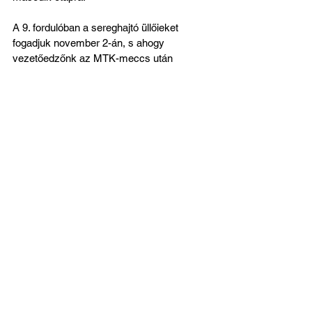
A 9. fordulóban a sereghajtó üllőieket 
fogadjuk november 2-án, s ahogy 
vezetőedzőnk az MTK-meccs után 
nyilatkozta, itt mindenképpen a három pont 
megszerzése lesz a cél. November 9-én 
Szombathelyre látogatunk, ahol szintén jó 
eredményt szeretnénk elérni. 16-án a 
bajnoki címvédő Ferencváros érkezik 
Szegedre, az a találkozó a játékosok és a 
szurkolók számára is igazi csemegének 
ígérkezik, ugyanúgy bizonyíthatjuk 
rátermettségünket, mint az MTK ellen 
tettük. Az idei utolsó bajnokit pedig a 
Honvéd ellen vívjuk majd november 23-án 
a Szent Gellért Fórumban, ezen a 
hatpontos derbin jó lenne sikeresen 
búcsúztatni az évet.
Pintér M. Lajos