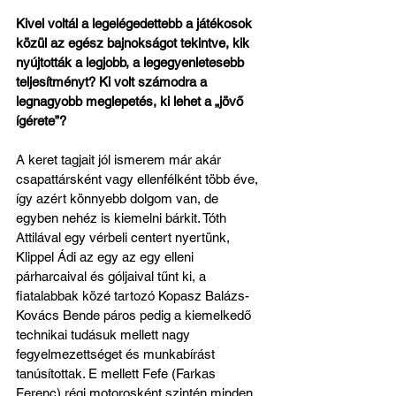
Kivel voltál a legelégedettebb a játékosok 
közül az egész bajnokságot tekintve, kik 
nyújtották a legjobb, a legegyenletesebb 
teljesítményt? Ki volt számodra a 
legnagyobb meglepetés, ki lehet a „jövő 
ígérete”?
A keret tagjait jól ismerem már akár 
csapattársként vagy ellenfélként több éve, 
így azért könnyebb dolgom van, de 
egyben nehéz is kiemelni bárkit. Tóth 
Attilával egy vérbeli centert nyertünk, 
Klippel Ádi az egy az egy elleni 
párharcaival és góljaival tűnt ki, a 
fiatalabbak közé tartozó Kopasz Balázs-
Kovács Bende páros pedig a kiemelkedő 
technikai tudásuk mellett nagy 
fegyelmezettséget és munkabírást 
tanúsítottak. E mellett Fefe (Farkas 
Ferenc) régi motorosként szintén minden 