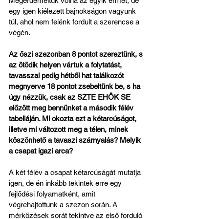
Megérdemeltük volna az egyik érmet, de 
egy igen kiélezett bajnokságon vagyunk 
túl, ahol nem felénk fordult a szerencse a 
végén.
Az őszi szezonban 8 pontot szereztünk, s 
az ötödik helyen vártuk a folytatást, 
tavasszal pedig hétből hat találkozót 
megnyerve 18 pontot zsebeltünk be, s ha 
úgy nézzük, csak az SZTE EHÖK SE 
előzött meg bennünket a második félév 
tabelláján. Mi okozta ezt a kétarcúságot, 
illetve mi változott meg a télen, minek 
köszönhető a tavaszi szárnyalás? Melyik 
a csapat igazi arca?
A két félév a csapat kétarcúságát mutatja 
igen, de én inkább tekintek erre egy 
fejlődési folyamatként, amit 
végrehajtottunk a szezon során. A 
mérkőzések sorát tekintve az első forduló 