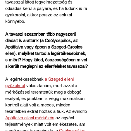
tavasszal látott fegyelmezettség és 
odaadás kerül a pályára, és ha tudunk is rá 
gyakorolni, akkor persze ez sokkal 
könnyebb.
A tavaszi szezonban több nagyszerű 
diadalt is arattunk (a Csólyospálos, az 
Apátfalva vagy éppen a Szeged-Grosics 
ellen), melyiket tartod a legértékesebbnek, 
s miért? Hogy látod, összességében mivel 
sikerült meglepni az ellenfeleket tavasszal?
A legértékesebbnek 
a Szeged elleni 
győzelmet
 választanám, mert azzal a 
mérkőzéssel teremtettük meg a dobogó 
esélyét, és játékban is végig maximálisan 
kontroll alatt volt a meccs, minden 
tekintetben extrát hoztak a fiúk. Az évindító 
Apátfalva elleni mérkőzés
 az egyéni 
teljesítmények miatt volt emlékezetes, ami 
a győzelmet is meghozta, a 
Csólyospálos 