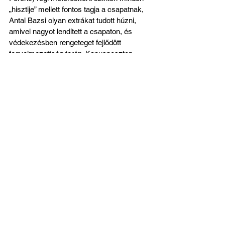
„hisztije” mellett fontos tagja a csapatnak, 
Antal Bazsi olyan extrákat tudott húzni, 
amivel nagyot lendített a csapaton, és 
védekezésben rengeteget fejlődött 
fegyelmezettség terén. Kapusposzton 
mind a négy kapusunk fontos szerepet 
játszott, Garamvölgyi Gergő hozta a tőle 
már-már megszokott bravúrokat, sérülése 
alatt Török Máté kiválóan helyettesítette, 
ám őt is utolérte a kényszerpihenő, de 
akár Vér Dávidot, akár Kocsis Istvánt 
említem, maximálisan igyekeztek a 
csapatot előre vinni a pályán belül és kívül 
is.
Sorolhatnám még a többieket is, ne 
haragudjanak érte, ha kihagytam őket, ez 
az egész szereplés tényleg csapatmunka 
volt!
Meglepetés és jövő ígérete tekintetében a 
kisebbik Kovácsot, Nimródot említeném, 