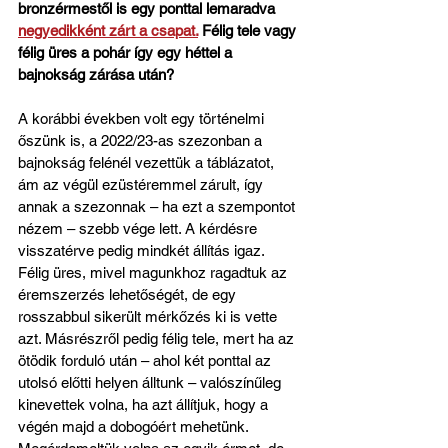
bronzérmestől is egy ponttal lemaradva 
negyedikként zárt a csapat.
 Félig tele vagy 
félig üres a pohár így egy héttel a 
bajnokság zárása után?
A korábbi években volt egy történelmi 
őszünk is, a 2022/23-as szezonban a 
bajnokság felénél vezettük a táblázatot, 
ám az végül ezüstéremmel zárult, így 
annak a szezonnak – ha ezt a szempontot 
nézem – szebb vége lett. A kérdésre 
visszatérve pedig mindkét állítás igaz. 
Félig üres, mivel magunkhoz ragadtuk az 
éremszerzés lehetőségét, de egy 
rosszabbul sikerült mérkőzés ki is vette 
azt. Másrészről pedig félig tele, mert ha az 
ötödik forduló után – ahol két ponttal az 
utolsó előtti helyen álltunk – valószínűleg 
kinevettek volna, ha azt állítjuk, hogy a 
végén majd a dobogóért mehetünk. 