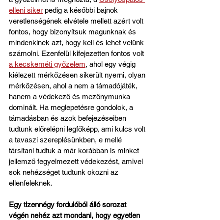
elleni siker
 pedig a későbbi bajnok 
veretlenségének elvétele mellett azért volt 
fontos, hogy bizonyítsuk magunknak és 
mindenkinek azt, hogy kell és lehet velünk 
számolni. Ezenfelül kifejezetten fontos volt 
a kecskeméti győzelem
, ahol egy végig 
kiélezett mérkőzésen sikerült nyerni, olyan 
mérkőzésen, ahol a nem a támadójáték, 
hanem a védekező és mezőnymunka 
dominált. Ha meglepetésre gondolok, a 
támadásban és azok befejezéseiben 
tudtunk előrelépni legfőképp, ami kulcs volt 
a tavaszi szereplésünkben, e mellé 
társítani tudtuk a már korábban is minket 
jellemző fegyelmezett védekezést, amivel 
sok nehézséget tudtunk okozni az 
ellenfeleknek.
Egy tizennégy fordulóból álló sorozat 
végén nehéz azt mondani, hogy egyetlen 