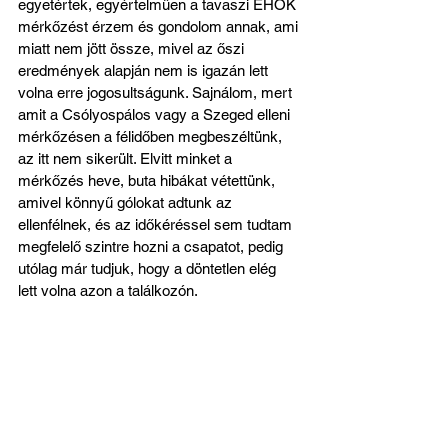
egyetértek, egyértelműen a tavaszi EHÖK 
mérkőzést érzem és gondolom annak, ami 
miatt nem jött össze, mivel az őszi 
eredmények alapján nem is igazán lett 
volna erre jogosultságunk. Sajnálom, mert 
amit a Csólyospálos vagy a Szeged elleni 
mérkőzésen a félidőben megbeszéltünk, 
az itt nem sikerült. Elvitt minket a 
mérkőzés heve, buta hibákat vétettünk, 
amivel könnyű gólokat adtunk az 
ellenfélnek, és az időkéréssel sem tudtam 
megfelelő szintre hozni a csapatot, pedig 
utólag már tudjuk, hogy a döntetlen elég 
lett volna azon a találkozón. 