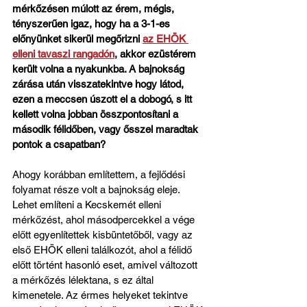
mérkőzésen múlott az érem, mégis, 
tényszerűen igaz, hogy ha a 3-1-es 
előnyünket sikerül megőrizni 
az EHÖK 
elleni tavaszi rangadón
, akkor ezüstérem 
került volna a nyakunkba. A bajnokság 
zárása után visszatekintve hogy látod, 
ezen a meccsen úszott el a dobogó, s itt 
kellett volna jobban összpontosítani a 
második félidőben, vagy ősszel maradtak 
pontok a csapatban?
Ahogy korábban említettem, a fejlődési 
folyamat része volt a bajnokság eleje. 
Lehet említeni a Kecskemét elleni 
mérkőzést, ahol másodpercekkel a vége 
előtt egyenlítettek kisbüntetőből, vagy az 
első EHÖK elleni találkozót, ahol a félidő 
előtt történt hasonló eset, amivel változott 
a mérkőzés lélektana, s ez által 
kimenetele. Az érmes helyeket tekintve 