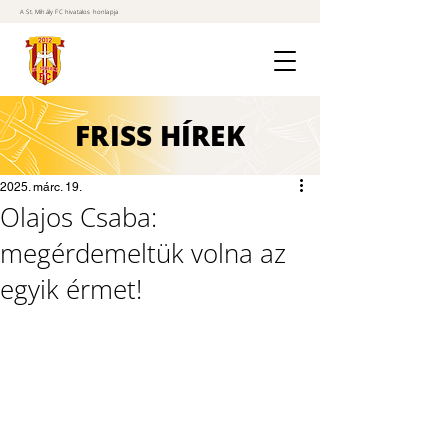
A St. Mihály FC hivatalos honlapja
FRISS
HÍREK
2025. márc. 19.
Olajos Csaba:
megérdemeltük volna az
egyik érmet!