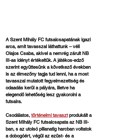
A Szent Mihály FC futsalcsapatának igazi 
arca, amit tavasszal láthattunk – véli 
Olajos Csaba, akivel a nemrég zárult NB 
III-as idényt értékeltük. A játékos-edző 
szerint együttesünk a következő években 
is az élmezőny tagja tud lenni, ha a most 
tavasszal mutatott fegyelmezettség és 
odaadás kerül a pályára, illetve ha 
elegendő lehetőség lesz gyakorolni a 
futsalra.
Csodálatos, 
történelmi tavaszt
 produkált a 
Szent Mihály FC futsalcsapata az NB III-
ban, s az utolsó pillanatig harcban voltatok 
a dobogóért, végül az ezüst- és a 