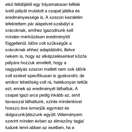
első félidőjétől egy folyamatosan felfelé 
ívelő pályát mutatott a csapat játéka és 
eredményessége is. A szezon kezdetén 
lefektettem pár alapelvet-szabályt a 
srácoknak, amihez igazodnunk kell 
minden mérkőzésen eredménytől 
függetlenül. Időre volt szükségük a 
srácoknak ehhez adaptálódni, illetve 
nekem is, hogy az elképzeléseinket közös 
pályára hozzuk amellett, hogy a 
nagypályás szezon mellett nem sok időnk 
volt ezeket specifikusan is gyakorolni, de 
amikor lehetőség volt rá, hatékonyan tettük 
ezt, ennek az eredményét láthattuk. A 
csapat igazi arca pedig inkább az, amit 
tavasszal láthattunk, szinte mindenkivel 
hosszú éve ismerjük egymást és 
dolgozunk/játszunk együtt. Véleményem 
szerint minden évben az élmezőny tagjai 
tudunk lenni abban az esetben, ha a 