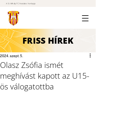
A St. Mihály FC hivatalos honlapja
FRISS
HÍREK
2024. szept. 5.
Olasz Zsófia ismét
meghívást kapott az U15-
ös válogatottba