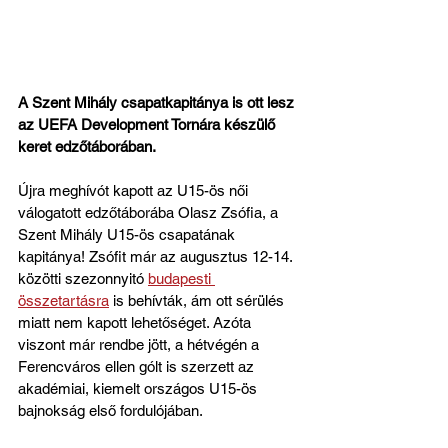
A Szent Mihály csapatkapitánya is ott lesz 
az UEFA Development Tornára készülő 
keret edzőtáborában.
Újra meghívót kapott az U15-ös női 
válogatott edzőtáborába Olasz Zsófia, a 
Szent Mihály U15-ös csapatának 
kapitánya! Zsófit már az augusztus 12-14. 
közötti szezonnyitó 
budapesti 
összetartásra
 is behívták, ám ott sérülés 
miatt nem kapott lehetőséget. Azóta 
viszont már rendbe jött, a hétvégén a 
Ferencváros ellen gólt is szerzett az 
akadémiai, kiemelt országos U15-ös 
bajnokság első fordulójában.