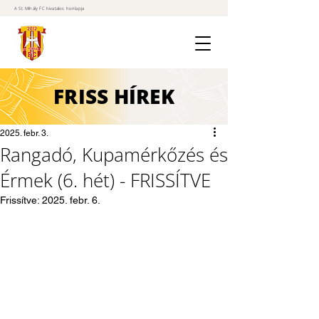
A St. Mihály FC hivatalos honlapja
FRISS
HÍREK
2025. febr. 3.
Rangadó, Kupamérkőzés és
Érmek (6. hét) - FRISSÍTVE
Frissítve:
2025. febr. 6.