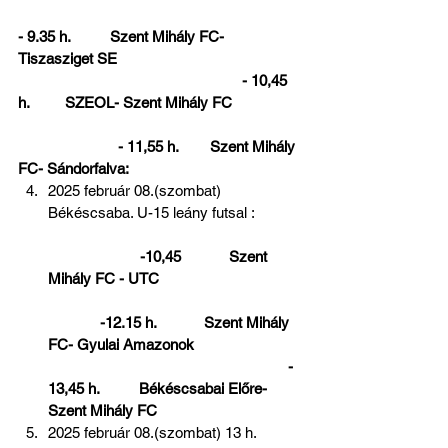
- 9.35 h.          Szent Mihály FC- 
Tiszasziget SE                                              
                                                        - 10,45 
h.         SZEOL- Szent Mihály FC                 
                         - 11,55 h.        Szent Mihály 
FC- Sándorfalva: 
2025 február 08.(szombat) 
Békéscsaba. U-15 leány futsal :            
      -10,45            Szent 
Mihály FC - UTC                                   
             -12.15 h.            Szent Mihály 
FC- Gyulai Amazonok                           
                                                            - 
13,45 h.          Békéscsabai Előre- 
Szent Mihály FC
2025 február 08.(szombat) 13 h. 