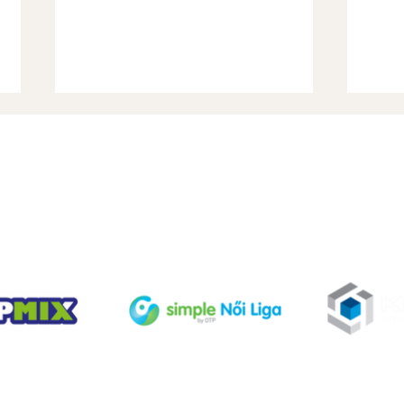
Dics
TÁMOGATÓINK
Gyorshir-Sorsolás