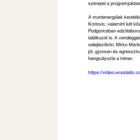
szerepel a programjukba
A montenergóiak keretéb
Krstovic, valamint két kö
Podgoricában edzőtáboroz
találkozót is. A vendéggár
selejtezőkön. Mirko Maric
jól, gyorsan és agresszív
hangsúlyozta a tréner.
https://video.wixstat