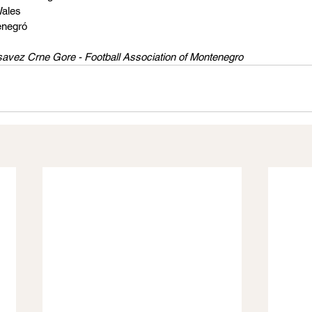
Wales
enegró
 savez Crne Gore - Football Association of Montenegro