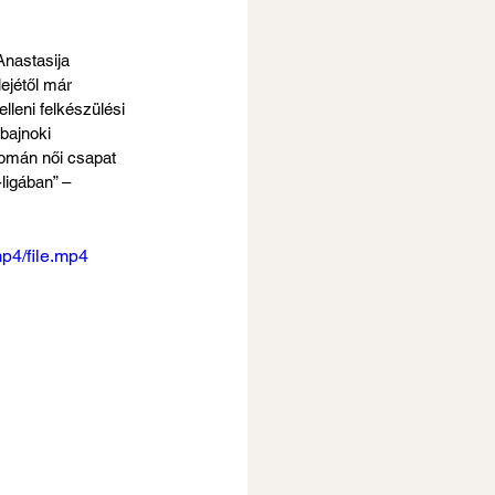
Anastasija 
ejétől már 
leni felkészülési 
bajnoki 
román női csapat 
ligában” – 
p4/file.mp4