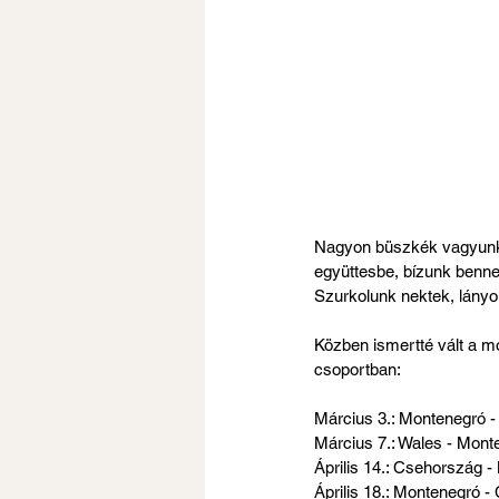
Nagyon büszkék vagyunk r
együttesbe, bízunk benne
Szurkolunk nektek, lányo
Közben ismertté vált a mo
csoportban:
Március 3.: Montenegró -
Március 7.: Wales - Mont
Április 14.: Csehország 
Április 18.: Montenegró 