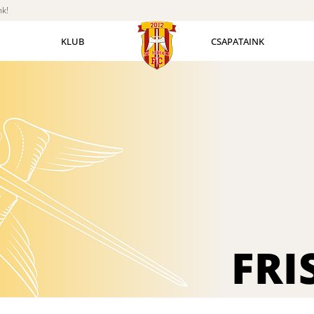
nk!
KLUB
CSAPATAINK
FRI