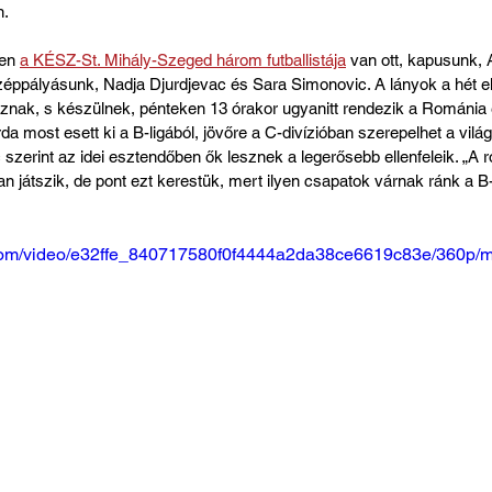
n.
en 
a KÉSZ-St. Mihály-Szeged három futballistája
 van ott, kapusunk, 
zéppályásunk, Nadja Djurdjevac és Sara Simonovic. A lányok a hét el
nak, s készülnek, pénteken 13 órakor ugyanitt rendezik a Románia el
da most esett ki a B-ligából, jövőre a C-divízióban szerepelhet a világ
 szerint az idei esztendőben ők lesznek a legerősebb ellenfeleik. „A 
an játszik, de pont ezt kerestük, mert ilyen csapatok várnak ránk a B-
ic.com/video/e32ffe_840717580f0f4444a2da38ce6619c83e/360p/m