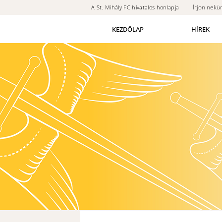
Írjon nekü
A St. Mihály FC hivatalos honlapja
KEZDŐLAP
HÍREK