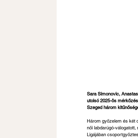
Sara Simonovic, Anastasi
utolsó 2025-ös mérkőzésé
Szeged három kitűnőségév
Három győzelem és két dö
női labdarúgó-válogatott
Ligájában csoportgyőztesk