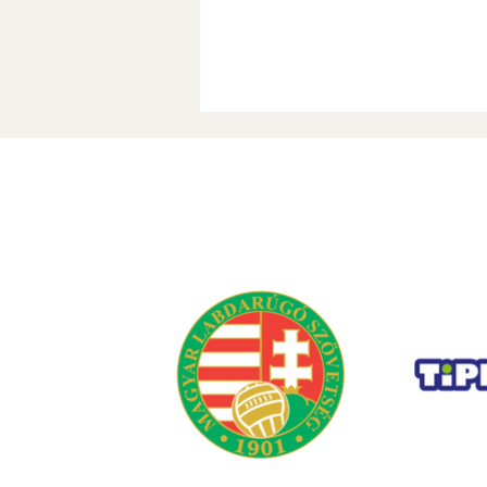
Nyári információk (FRISSÜL)