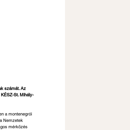
ak számát. Az 
a KÉSZ-St. Mihály-
en a montenegrói 
e a Nemzetek 
tságos mérkőzés 