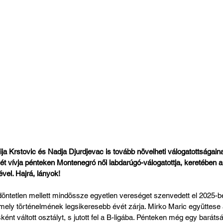
ja Krstovic és Nadja Djurdjevac is tovább növelheti válogatottságain
t vívja pénteken Montenegró női labdarúgó-válogatottja, keretében 
el. Hajrá, lányok!
ntetlen mellett mindössze egyetlen vereséget szenvedett el 2025-b
, mely történelmének legsikeresebb évét zárja. Mirko Maric együttes
ént váltott osztályt, s jutott fel a B-ligába. Pénteken még egy bará