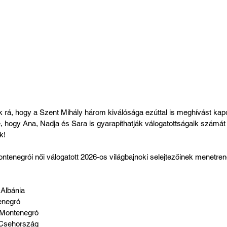
á, hogy a Szent Mihály három kiválósága ezúttal is meghívást kapo
, hogy Ana, Nadja és Sara is gyarapíthatják válogatottságaik számát
k!
ntenegrói női válogatott 2026-os világbajnoki selejtezőinek menetren
 Albánia
enegró
- Montenegró
- Csehország