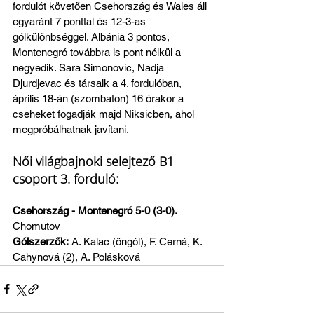
fordulót követően Csehország és Wales áll 
egyaránt 7 ponttal és 12-3-as 
gólkülönbséggel. Albánia 3 pontos, 
Montenegró továbbra is pont nélkül a 
negyedik. Sara Simonovic, Nadja 
Djurdjevac és társaik a 4. fordulóban, 
április 18-án (szombaton) 16 órakor a 
cseheket fogadják majd Niksicben, ahol 
megpróbálhatnak javítani.
Női világbajnoki selejtező B1 
csoport 3. forduló:
Csehország - Montenegró 5-0 (3-0). 
Chomutov
Gólszerzők:
 A. Kalac (öngól), F. Cerná, K. 
Cahynová (2), A. Polásková