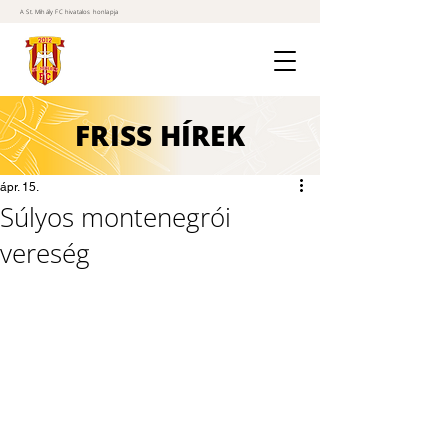
A St. Mihály FC hivatalos honlapja
FRISS
HÍREK
ápr. 15.
Súlyos montenegrói
vereség