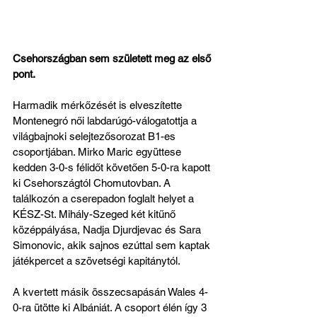
Csehországban sem született meg az első 
pont.
Harmadik mérkőzését is elveszítette 
Montenegró női labdarúgó-válogatottja a 
világbajnoki selejtezősorozat B1-es 
csoportjában. Mirko Maric együttese 
kedden 3-0-s félidőt követően 5-0-ra kapott 
ki Csehországtól Chomutovban. A 
találkozón a cserepadon foglalt helyet a 
KÉSZ-St. Mihály-Szeged két kitűnő 
középpályása, Nadja Djurdjevac és Sara 
Simonovic, akik sajnos ezúttal sem kaptak 
játékpercet a szövetségi kapitánytól.
A kvertett másik összecsapásán Wales 4-
0-ra ütötte ki Albániát. A csoport élén így 3 