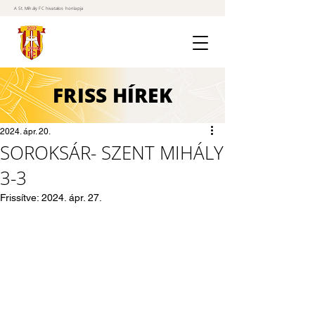
A St. Mihály FC hivatalos honlapja
FRISS
HÍREK
2024. ápr. 20.
SOROKSÁR- SZENT MIHÁLY
3-3
Frissítve:
2024. ápr. 27.