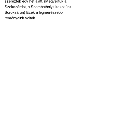
szereztek egy hét alatt. (Megvertük a 
Szekszárdot, a Szombathelyt ikszeltünk 
Soroksáron) Ezek a legmerészebb 
reményeink voltak.
Hazafelé egy közös vacsora Lajosmizsén, 
majd regeneráció. Jövő szombaton jön 
hozzánk a DVTK. Evés közben jön meg az 
étvágy, az biztos, hogy nagy meccs lesz.
KÖSZÖNJÜK A FIGYELMET, HAJRÁ 
SZENT MIHÁLY!
Az összes megtekintése
Friss bejegyzések