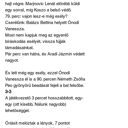
hajt végre. Marjnovic Lenát előrébb küldi 
egy sorral, míg Koszo a belső védő.
79. perc: vajon lesz-e még esély? 
Cserélünk: Balázs Bettina helyett Ónodi 
Vanessza. 
Most nem kapjuk meg az egyenlő 
bíráskodás esélyét, vissza fújják 
támadásainkat.
Pár perc van hátra, és Aradi Jázmin védett 
nagyot.
És lett még egy esély, ezzel Ónodi 
Vanessza él is a 90. percen Németh Zsófia 
Peo gyönyörű beadását fejeli a bal felsőbe. 
3-3
A játékvezető 3 percet hosszabbított, egy-
egy (ott kisebb, Nálunk nagyobb) 
lehetőséggel.
Óriásit melóztak a lányok, 7 pontot 