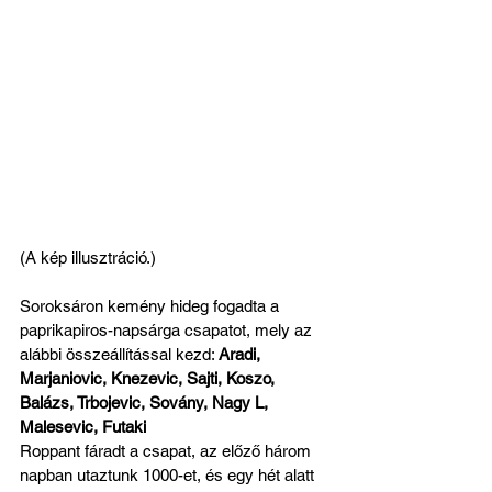
(A kép illusztráció.)
Soroksáron kemény hideg fogadta a 
paprikapiros-napsárga csapatot, mely az 
alábbi összeállítással kezd: 
Aradi, 
Marjaniovic, Knezevic, Sajti, Koszo, 
Balázs, Trbojevic, Sovány, Nagy L, 
Malesevic, Futaki
Roppant fáradt a csapat, az előző három 
napban utaztunk 1000-et, és egy hét alatt 