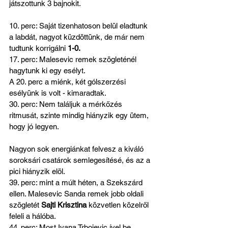
játszottunk 3 bajnokit.
10. perc: Saját tizenhatoson belül eladtunk 
a labdát, nagyot küzdöttünk, de már nem 
tudtunk korrigálni 
1-0.
17. perc: Malesevic remek szögleténél 
hagytunk ki egy esélyt.
A 20. perc a miénk, két gólszerzési 
esélyünk is volt - kimaradtak.
30. perc: Nem találjuk a mérkőzés 
ritmusát, szinte mindig hiányzik egy ütem, 
hogy jó legyen.
Nagyon sok energiánkat felvesz a kiváló 
soroksári csatárok semlegesítésé, és az a 
pici hiányzik elöl.
39. perc: mint a múlt héten, a Szekszárd 
ellen. Malesevic Sanda remek jobb oldali 
szögletét 
Sajti Krisztina 
közvetlen közelről 
feleli a hálóba.
44. perc: Most Ivana Trbojevic ível be 