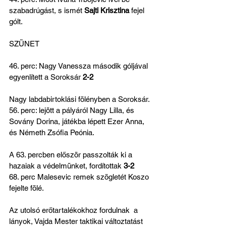
szabadrúgást, s ismét 
Sajti Krisztina
 fejel 
gólt.
SZÜNET
46. perc: Nagy Vanessza második góljával 
egyenlített a Soroksár 
2-2
Nagy labdabirtoklási fölényben a Soroksár.
56. perc: lejött a pályáról Nagy Lilla, és 
Sovány Dorina, játékba lépett Ezer Anna, 
és Németh Zsófia Peónia.
A 63. percben először passzolták ki a 
hazaiak a védelmünket, fordítottak 
3-2 
68. perc Malesevic remek szögletét Koszo 
fejelte fölé.
Az utolsó erőtartalékokhoz fordulnak  a 
lányok, Vajda Mester taktikai változtatást 