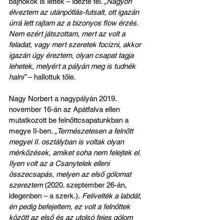
bajnokok is lettek – idézte fel. 
„Nagyon 
élveztem az utánpótlás-futsalt, ott igazán 
úrrá lett rajtam az a bizonyos flow érzés. 
Nem ezért játszottam, mert az volt a 
feladat, vagy mert szeretek focizni, akkor 
igazán úgy éreztem, olyan csapat tagja 
lehetek, melyért a pályán meg is tudnék 
halni”
 – hallottuk tőle.
Nagy Norbert a nagypályán 2019. 
november 16-án az Apátfalva ellen 
mutatkozott be felnőttcsapatunkban a 
megye II-ben. 
„Természetesen a felnőtt 
megyei II. osztályban is voltak olyan 
mérkőzések, amiket soha nem felejtek el. 
Ilyen volt az a Csanytelek elleni 
összecsapás, melyen az első gólomat 
szereztem 
(2020. szeptember 26-án, 
idegenben – a szerk.).
 Felívelték a labdát, 
én pedig befejeltem, ez volt a felnőttek 
között az első és az utolsó fejes gólom 