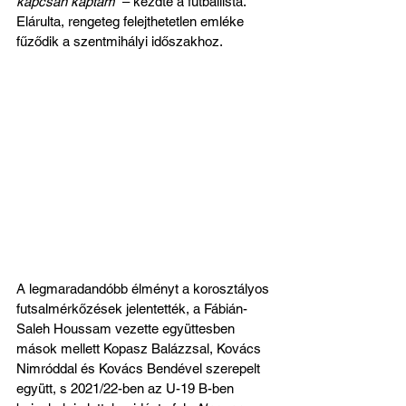
kapcsán kaptam”
 – kezdte a futballista. 
Elárulta, rengeteg felejthetetlen emléke 
fűződik a szentmihályi időszakhoz.
A legmaradandóbb élményt a korosztályos 
futsalmérkőzések jelentették, a Fábián-
Saleh Houssam vezette együttesben 
mások mellett Kopasz Balázzsal, Kovács 
Nimróddal és Kovács Bendével szerepelt 
együtt, s 2021/22-ben az U-19 B-ben 