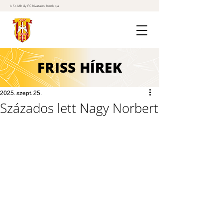
A St. Mihály FC hivatalos honlapja
FRISS
HÍREK
2025. szept. 25.
Százados lett Nagy Norbert