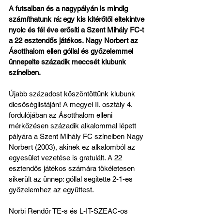
A futsalban és a nagypályán is mindig 
számíthatunk rá: egy kis kitérőtől eltekintve 
nyolc és fél éve erősíti a Szent Mihály FC-t 
a 22 esztendős játékos. Nagy Norbert az 
Ásotthalom ellen góllal és győzelemmel 
ünnepelte századik meccsét klubunk 
színeiben.
Újabb századost köszöntöttünk klubunk 
dicsőséglistáján! A megyei II. osztály 4. 
fordulójában az Ásotthalom elleni 
mérkőzésen századik alkalommal lépett 
pályára a Szent Mihály FC színeiben Nagy 
Norbert (2003), akinek ez alkalomból az 
egyesület vezetése is gratulált. A 22 
esztendős játékos számára tökéletesen 
sikerült az ünnep: góllal segítette 2-1-es 
győzelemhez az együttest.
Norbi Rendőr TE-s és L-IT-SZEAC-os 