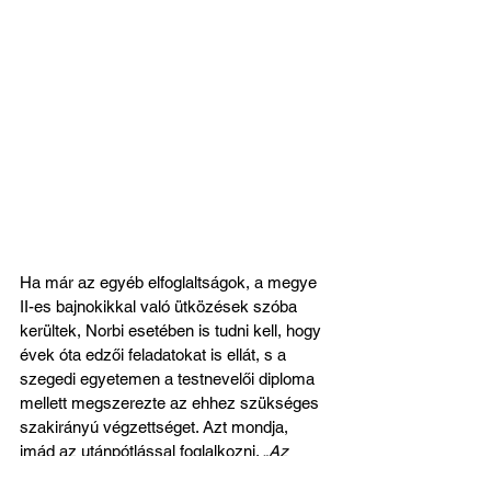
Ha már az egyéb elfoglaltságok, a megye 
II-es bajnokikkal való ütközések szóba 
kerültek, Norbi esetében is tudni kell, hogy 
évek óta edzői feladatokat is ellát, s a 
szegedi egyetemen a testnevelői diploma 
mellett megszerezte az ehhez szükséges 
szakirányú végzettséget. Azt mondja, 
imád az utánpótlással foglalkozni. 
„Az 
SZEOL SC-ben az U-14-nél dolgozom 