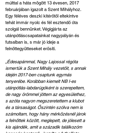
múlttal a háta mögött 13 évesen, 2017 
februárjában igazolt a Szent Mihályhoz. 
Egy féléves deszki kitérőtől eltekintve 
tehát immár nyolc és fél esztendő óta 
szolgál bennünket. Végigjárta az 
utánpótláscsapatainkat nagypályán és 
futsalban is, s már jó ideje a 
felnőttegyütteseket erősíti.
„Édesapámmal, Nagy Lajossal régóta 
ismertük a Szent Mihály vezetőit, s annak 
idején 2017-ben csaptunk egymás 
tenyerébe. Korábban kiemelt NB I-es 
utánpótlás-labdarúgóként is szerepeltem, 
de nagy örömmel jöttem az egyesülethez, 
s azóta nagyon megszeretettem a klubot 
és a társaságot. Őszintén szólva nem is 
számoltam, hogy hány mérkőzésnél járok 
a felnőttek között, meglepett, de jólesett a 
kis ajándék, amit a századik találkozóm 