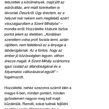
tetszettek a körülmények, majd jött az 
edzőváltás, ami miatt tizenketten is 
távoztak Deszkről. Úgy éreztem, ez a 
helyzet már nekem sem megfelelő, ezért 
visszaigazoltam a Szent Mihályba”
 – 
mondta erről. Hozzátette: klubunk biztos 
pontot jelent az életében. 
„Korábban 
szerettem volna profi focista lenni, aztán 
rájöttem, nem feltétlenül ez a lényege a 
labdarúgásnak. Az a fontos, hogy az 
ember jó közösségben legyen, otthon 
érezze magát. A Szent Mihály számomra 
igazi család az állandóságával és a 
folyamatos változásaival együtt”
 – 
fogalmazott.
Hozzátette, nehéz szezonra számít idén a 
megye II-ben, minden pontért, minden 
győzelemért nagyon meg kell majd 
küzdeniük. Reméli, sokat tudnak fejlődni 