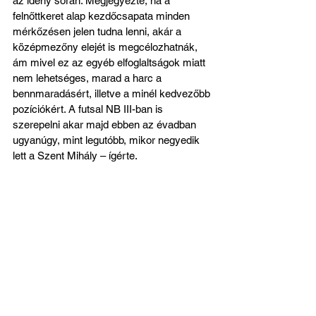
az idény során. Megjegyezte, ha a 
felnőttkeret alap kezdőcsapata minden 
mérkőzésen jelen tudna lenni, akár a 
középmezőny elejét is megcélozhatnák, 
ám mivel ez az egyéb elfoglaltságok miatt 
nem lehetséges, marad a harc a 
bennmaradásért, illetve a minél kedvezőbb 
pozíciókért. A futsal NB III-ban is 
szerepelni akar majd ebben az évadban 
ugyanúgy, mint legutóbb, mikor negyedik 
lett a Szent Mihály – ígérte.