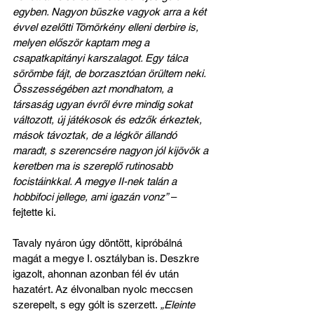
egyben. Nagyon büszke vagyok arra a két 
évvel ezelőtti Tömörkény elleni derbire is, 
melyen először kaptam meg a 
csapatkapitányi karszalagot. Egy tálca 
sörömbe fájt, de borzasztóan örültem neki. 
Összességében azt mondhatom, a 
társaság ugyan évről évre mindig sokat 
változott, új játékosok és edzők érkeztek, 
mások távoztak, de a légkör állandó 
maradt, s szerencsére nagyon jól kijövök a 
keretben ma is szereplő rutinosabb 
focistáinkkal. A megye II-nek talán a 
hobbifoci jellege, ami igazán vonz”
 – 
fejtette ki.
Tavaly nyáron úgy döntött, kipróbálná 
magát a megye I. osztályban is. Deszkre 
igazolt, ahonnan azonban fél év után 
hazatért. Az élvonalban nyolc meccsen 
szerepelt, s egy gólt is szerzett.
 „Eleinte 