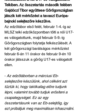
Telkiben. Az összetartás második felében 
Gajdóczi Tibor együttese Görögországban 
játszik két mérkőzést a tavaszi Európa-
bajnoki selejtezőre készülve.
Az edzőtábor első felét, február 1-4.-ig az 
MLSZ telki edzőközpontban tölti a női U17-
es válogatottunk, majd február 5-9.-ig 
Görögországban folytatja felkészülését. A 
két görögországi barátságos mérkőzést 
február 6-án 11 órakor és február 9-én 10 
órakor játsszuk a görög U17-es válogatott 
ellen. 
- 
Az edzőtáborban a márciusi Eb-
selejtezőre készülünk, ahol célként azt 
tűztük ki, hogy taktikailag előre tudjunk 
lépni, valamint tovább tudjuk erősíteni a 
csapategységet. Ez az egy 
összetartásunk van az Eb-selejtőig, így 
ezt próbáljuk meg maximálisan kihasználni. 