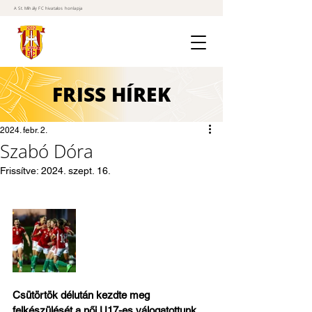
A St. Mihály FC hivatalos honlapja
FRISS
HÍREK
2024. febr. 2.
Szabó Dóra
Frissítve:
2024. szept. 16.
Csütörtök délután kezdte meg 
felkészülését a női U17-es válogatottunk 