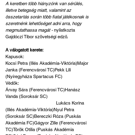
A keretben több hiányzónk van sérülés, 
illetve betegség miatt, valamint az 
összetartás során több fiatal játékosnak is 
szeretnénk lehetőséget adni arra, hogy 
megmutathassa magát - 
nyilatkozta 
Gajdóczi Tibor szövetségi edző.
A válogatott kerete:
Kapusok:
Kocsi Petra (Illés Akadémia-Viktória)Major 
Janka (Ferencvárosi TC)Pekk Lili 
(Nyíregyháza Spartacus FC)
Védők:
Árvay Sára (Ferencvárosi TC)Hanász 
Vanda (Soroksár SC)                                    
                                          Lukács Korina 
(Illés Akadémia-Viktória)Nyul Petra 
(Soroksár SC)Bereczki Róza (Puskás 
Akadémia FC)Gágyor Zille (Ferencvárosi 
TC)Török Otília (Puskás Akadémia 