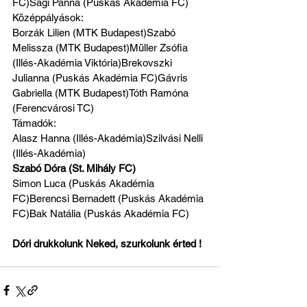
FC)Sági Panna (Puskás Akadémia FC)
Középpályások:
Borzák Lilien (MTK Budapest)Szabó 
Melissza (MTK Budapest)Müller Zsófia 
(Illés-Akadémia Viktória)Brekovszki 
Julianna (Puskás Akadémia FC)Gávris 
Gabriella (MTK Budapest)Tóth Ramóna 
(Ferencvárosi TC)
Támadók:
Alasz Hanna (Illés-Akadémia)Szilvási Nelli 
(Illés-Akadémia)
Szabó Dóra (St. Mihály FC)
Simon Luca (Puskás Akadémia 
FC)Berencsi Bernadett (Puskás Akadémia 
FC)Bak Natália (Puskás Akadémia FC)
Dóri drukkolunk Neked, szurkolunk érted !