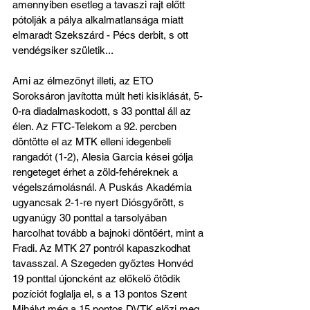
amennyiben esetleg a tavaszi rajt előtt 
pótolják a pálya alkalmatlansága miatt 
elmaradt Szekszárd - Pécs derbit, s ott 
vendégsiker születik...
Ami az élmezőnyt illeti, az ETO 
Soroksáron javította múlt heti kisiklását, 5-
0-ra diadalmaskodott, s 33 ponttal áll az 
élen. Az FTC-Telekom a 92. percben 
döntötte el az MTK elleni idegenbeli 
rangadót (1-2), Alesia Garcia kései gólja 
rengeteget érhet a zöld-fehéreknek a 
végelszámolásnál. A Puskás Akadémia 
ugyancsak 2-1-re nyert Diósgyőrött, s 
ugyanúgy 30 ponttal a tarsolyában 
harcolhat tovább a bajnoki döntőért, mint a 
Fradi. Az MTK 27 pontról kapaszkodhat 
tavasszal. A Szegeden győztes Honvéd 
19 ponttal újoncként az előkelő ötödik 
pozíciót foglalja el, s a 13 pontos Szent 
Mihályt még a 15 pontos DVTK előzi meg. 