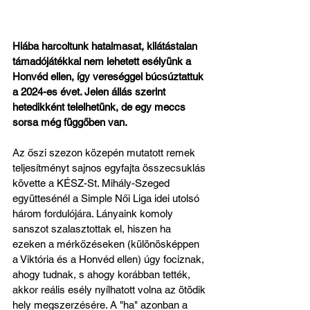
Hiába harcoltunk hatalmasat, kilátástalan 
támadójátékkal nem lehetett esélyünk a 
Honvéd ellen, így vereséggel búcsúztattuk 
a 2024-es évet. Jelen állás szerint 
hetedikként telelhetünk, de egy meccs 
sorsa még függőben van.
Az őszi szezon közepén mutatott remek 
teljesítményt sajnos egyfajta összecsuklás 
követte a KÉSZ-St. Mihály-Szeged 
együttesénél a Simple Női Liga idei utolsó 
három fordulójára. Lányaink komoly 
sanszot szalasztottak el, hiszen ha 
ezeken a mérkőzéseken (különösképpen 
a Viktória és a Honvéd ellen) úgy fociznak, 
ahogy tudnak, s ahogy korábban tették, 
akkor reális esély nyílhatott volna az ötödik 
hely megszerzésére. A "ha" azonban a 