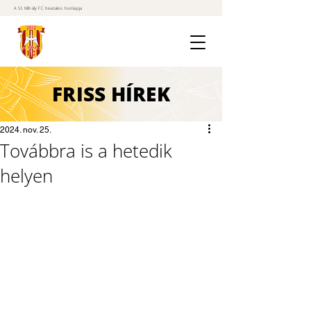
A St. Mihály FC hivatalos honlapja
FRISS
HÍREK
2024. nov. 25.
Továbbra is a hetedik
helyen