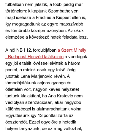
futballban nem játszik, a többi pedig már 
történelem: kikaptunk Szombathelyen, 
majd idehaza a Fradi és a Kispest ellen is, 
így megragadtunk az egyre masszívabb 
és tömörebb középmezőnyben. Az okok 
elemzése a következő hetek feladata lesz.
A női NB I 12. fordulójában 
a Szent Mihály 
- Budapest Honvéd találkozón
 a vendégek 
egy jól eltalált lövéssel elvitték a három 
pontot, a mieink csak egy felső lécig 
jutottak Lena Marjanovic révén. A 
támadójátékunk sajnos gyenge és 
ötlettelen volt, nagyon kevés helyzetet 
tudtunk kialakítani, ha Ana Krstovic nem 
véd olyan szenzációsan, akár nagyobb 
különbséggel is alulmaradhattunk volna. 
Együttesünk így 13 ponttal zárta az 
óesztendőt. Ezzel egyelőre a hetedik 
helyen tanyázunk, de ez még változhat, 