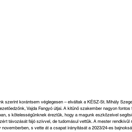
k szerint korántsem véglegesen – elváltak a KÉSZ-St. Mihály Szege
vezetőedzőnk, Vajda Fangyó útjai. A kitűnő szakember nagyon fontos f
ban, s kötelességünknek éreztük, hogy a magunk eszközeivel segíts
ezért távozását fájó szívvel, de tudomásul vettük. A mester rendkívül
ly novemberben, s vette át a csapat irányítását a 2023/24-es bajnoksá