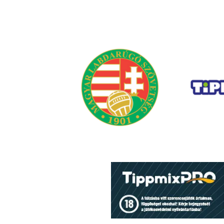
Nyári információk (FRISSÜL)