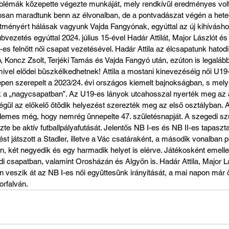
lémák közepette végezte munkáját, mely rendkívül eredményes volt, 
n maradtunk benn az élvonalban, de a pontvadászat végén a hetedik
sítményért hálásak vagyunk Vajda Fangyónak, egyúttal az új kihívásh
ubvezetés egyúttal 2024. július 15-ével Hadár Attilát, Major Lászlót é
es felnőtt női csapat vezetésével. Hadár Attila az élcsapatunk hatod
, Koncz Zsolt, Terjéki Tamás és Vajda Fangyó után, ezúton is legalább
ivel elődei büszkélkedhetnek! Attila a mostani kinevezéséig női U19-
pen szerepelt a 2023/24. évi országos kiemelt bajnokságban, s mely
k a „nagycsapatban”. Az U19-es lányok utcahosszal nyerték meg az 
gül az előkelő ötödik helyezést szerezték meg az első osztályban. A
demes még, hogy nemrég ünnepelte 47. születésnapját. A szegedi sz
e be aktív futballpályafutását. Jelentős NB I-es és NB II-es tapasztal
t játszott a Stadler, illetve a Vác csatáraként, a második vonalban p
n, két negyedik és egy harmadik helyet is elérve. Játékosként emelle
i csapatban, valamint Orosházán és Algyőn is. Hadár Attila, Major L
 veszik át az NB I-es női együttesünk irányítását, a mai napon már 
rfalván. 