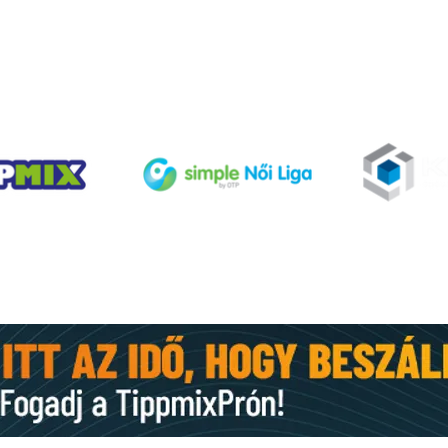
Dics
TÁMOGATÓINK
Gyorshir-Sorsolás