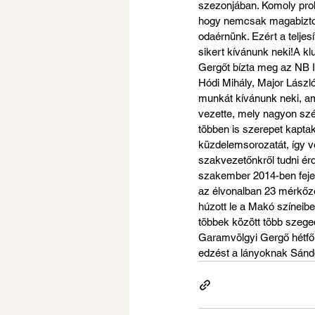
szezonjában. Komoly prob
hogy nemcsak magabiztosa
odaérnünk. Ezért a telje
sikert kívánunk neki!A kl
Gergőt bízta meg az NB I-
Hódi Mihály, Major László
munkát kívánunk neki, am
vezette, mely nagyon szé
többen is szerepet kapta
küzdelemsorozatát, így vé
szakvezetőnkről tudni ér
szakember 2014-ben fejezt
az élvonalban 23 mérkőzés
húzott le a Makó színeibe
többek között több szeged
Garamvölgyi Gergő hétfőn
edzést a lányoknak Sándo