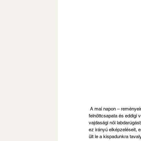
A mai napon – reményein
felnőttcsapata és eddigi 
vajdasági női labdarúgás
ez irányú elképzeléseit, 
ült le a kispadunkra tava