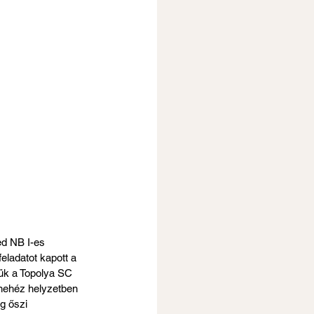
d NB I-es 
eladatot kapott a 
ük a Topolya SC 
 nehéz helyzetben 
g őszi 