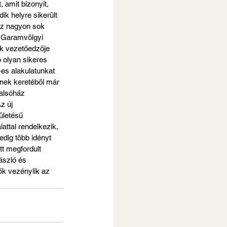
amit bizonyít, 
 helyre sikerült 
oz nagyon sok 
s Garamvölgyi 
ik vezetőedzője 
 olyan sikeres 
es alakulatunkat 
nek keretéből már 
alsóház 
z új 
ületésű 
attal rendelkezik, 
edig több idényt 
tt megfordult 
ászló és 
ők vezénylik az 