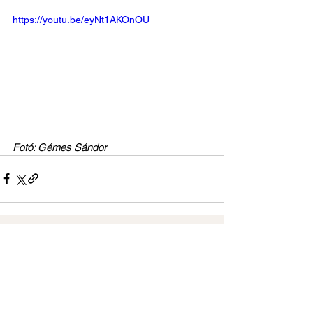
https://youtu.be/eyNt1AKOnOU
Fotó: Gémes Sándor
Az összes megtekintése
Friss bejegyzések