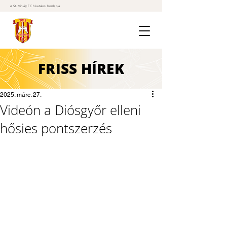
A St. Mihály FC hivatalos honlapja
FRISS
HÍREK
2025. márc. 27.
Videón a Diósgyőr elleni
hősies pontszerzés