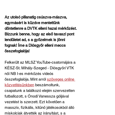
Az utolsó pillanatig csúszva-mászva, 
egymásért is küzdve mentettünk 
döntetlenre a DVTK elleni hazai mérkőzést. 
Bízzunk benne, hogy az első tavaszi pont 
lendületet ad, s a győzelmek is jönni 
fognak! Íme a Diósgyőr elleni meccs 
összefoglalója!
Felkerült az MLSZ YouTube-csatornájára a 
KÉSZ-St. Mihály-Szeged - Diósgyőri VTK 
női NB I-es mérkőzés videós 
összefoglalója. Mint arról 
szöveges online 
közvetítésünkben
 beszámoltunk, 
csapatunk a találkozó elején szervezetten 
futballozott, s Ónodi Vanessza góljával 
vezetést is szerzett. Ezt követően a 
masszív, fizikális, kitűnő játékosokból álló 
miskolciak átvették az irányítást, s a 