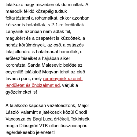
találkozó nagy részében ők domináltak. A 
második félidő közepéig tudtuk 
feltartóztatni a rohamaikat, ekkor azonban 
kétszer is betaláltak, s 2-1-re fordítottak. 
Lányaink azonban nem adták fel, 
magukért és a csapatért is küzdöttek, a 
nehéz körülmények, az eső, a csúszós 
talaj ellenére is hatalmasat harcoltak, s 
erőfeszítéseiket a hajrában siker 
koronázta: Sanda Malesevic belőtte az 
egyenlítő találatot! Megvan tehát az első 
tavaszi pont, mely 
reményeink szerint 
lendületet és önbizalmat ad
, várjuk a 
győzelmeket is!
A találkozó kapcsán vezetőedzőnk, Major 
László, valamint a játékosok közül Ónodi 
Vanessza és Bagi Luca értékelt. Tekintsék 
meg a Diósgyőri VTK elleni összecsapás 
legérdekesebb jeleneteit!