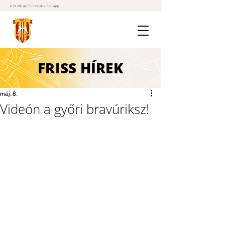
A St. Mihály FC hivatalos honlapja
FRISS
HÍREK
máj. 8.
Videón a győri bravúriksz!