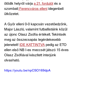
ötödik helyről várja 
a 21. fordulót
 és a 
szombati
 Ferencváros elleni
 idegenbeli 
ütközetet.
A Győr elleni 0-0 kapcsán vezetőedzőnk, 
Major László, valamint futballistáink közül 
az újonc Olasz Zsófia értékelt. Tekintsék 
meg az összecsapás legérdekesebb 
jeleneteit! 
IDE KATTINTVA
 pedig az ETO 
ellen első NB I-es meccsét játszó 15 éves 
Olasz Zsófiával készített interjúnk 
olvasható.
https://youtu.be/npCSO169dpA