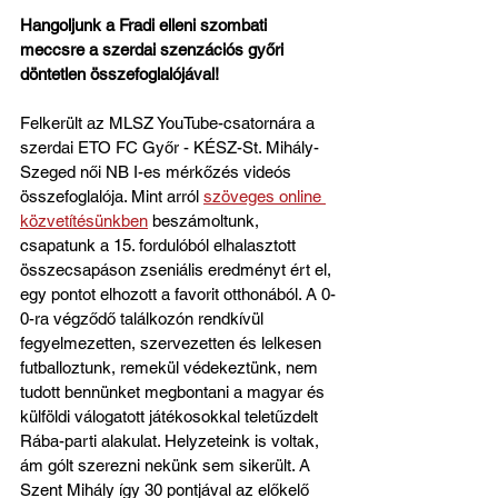
Hangoljunk a Fradi elleni szombati 
meccsre a szerdai szenzációs győri 
döntetlen összefoglalójával! 
Felkerült az MLSZ YouTube-csatornára a 
szerdai ETO FC Győr - KÉSZ-St. Mihály-
Szeged női NB I-es mérkőzés videós 
összefoglalója. Mint arról 
szöveges online 
közvetítésünkben
 beszámoltunk, 
csapatunk a 15. fordulóból elhalasztott 
összecsapáson zseniális eredményt ért el, 
egy pontot elhozott a favorit otthonából. A 0-
0-ra végződő találkozón rendkívül 
fegyelmezetten, szervezetten és lelkesen 
futballoztunk, remekül védekeztünk, nem 
tudott bennünket megbontani a magyar és 
külföldi válogatott játékosokkal teletűzdelt 
Rába-parti alakulat. Helyzeteink is voltak, 
ám gólt szerezni nekünk sem sikerült. A 
Szent Mihály így 30 pontjával az előkelő 