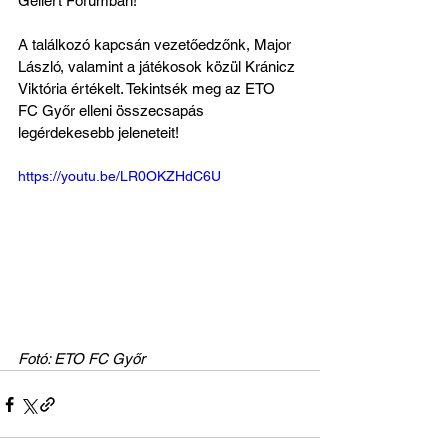
Gellért Fórumban!
A találkozó kapcsán vezetőedzőnk, Major 
László, valamint a játékosok közül Kránicz 
Viktória értékelt. Tekintsék meg az ETO 
FC Győr elleni összecsapás 
legérdekesebb jeleneteit!
https://youtu.be/LR0OKZHdC6U
Fotó: ETO FC Győr