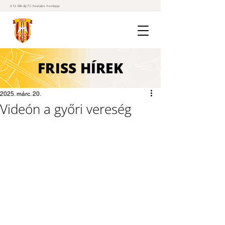
A St. Mihály FC hivatalos honlapja
FRISS
HÍREK
2025. márc. 20.
Videón a győri vereség