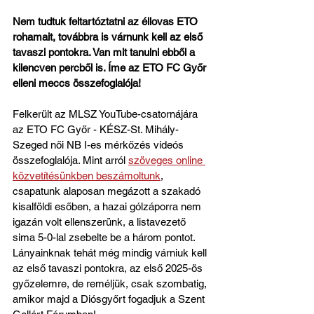
Nem tudtuk feltartóztatni az éllovas ETO 
rohamait, továbbra is várnunk kell az első 
tavaszi pontokra. Van mit tanulni ebből a 
kilencven percből is. Íme az ETO FC Győr 
elleni meccs összefoglalója!
Felkerült az MLSZ YouTube-csatornájára 
az ETO FC Győr - KÉSZ-St. Mihály-
Szeged női NB I-es mérkőzés videós 
összefoglalója. Mint arról 
szöveges online 
közvetítésünkben beszámoltunk
, 
csapatunk alaposan megázott a szakadó 
kisalföldi esőben, a hazai gólzáporra nem 
igazán volt ellenszerünk, a listavezető 
sima 5-0-lal zsebelte be a három pontot. 
Lányainknak tehát még mindig várniuk kell 
az első tavaszi pontokra, az első 2025-ös 
győzelemre, de reméljük, csak szombatig, 
amikor majd a Diósgyőrt fogadjuk a Szent 