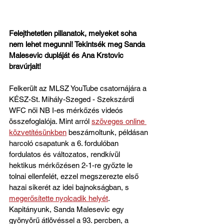
Felejthetetlen pillanatok, melyeket soha 
nem lehet megunni! Tekintsék meg Sanda 
Malesevic dupláját és Ana Krstovic 
bravúrjait!
Felkerült az MLSZ YouTube csatornájára a 
KÉSZ-St. Mihály-Szeged - Szekszárdi 
WFC női NB I-es mérkőzés videós 
összefoglalója. Mint arról 
szöveges online 
közvetítésünkben
 beszámoltunk, példásan 
harcoló csapatunk a 6. fordulóban 
fordulatos és változatos, rendkívül 
hektikus mérkőzésen 2-1-re győzte le 
tolnai ellenfelét, ezzel megszerezte első 
hazai sikerét az idei bajnokságban, s 
megerősítette nyolcadik helyét
. 
Kapitányunk, Sanda Malesevic egy 
gyönyörű átlövéssel a 93. percben, a 