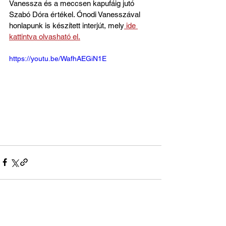
Vanessza és a meccsen kapufáig jutó 
Szabó Dóra értékel. Ónodi Vanesszával 
honlapunk is készített interjút, mely
 ide 
kattintva olvasható el.
https://youtu.be/WafhAEGiN1E
Az összes megtekintése
Friss bejegyzések