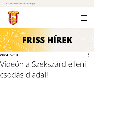
A St. Mihály FC hivatalos honlapja
FRISS
HÍREK
2024. okt. 3.
Videón a Szekszárd elleni
csodás diadal!