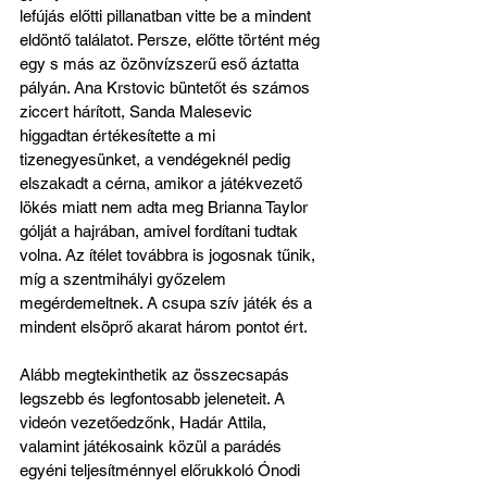
lefújás előtti pillanatban vitte be a mindent 
eldöntő találatot. Persze, előtte történt még 
egy s más az özönvízszerű eső áztatta 
pályán. Ana Krstovic büntetőt és számos 
ziccert hárított, Sanda Malesevic 
higgadtan értékesítette a mi 
tizenegyesünket, a vendégeknél pedig 
elszakadt a cérna, amikor a játékvezető 
lökés miatt nem adta meg Brianna Taylor 
gólját a hajrában, amivel fordítani tudtak 
volna. Az ítélet továbbra is jogosnak tűnik, 
míg a szentmihályi győzelem 
megérdemeltnek. A csupa szív játék és a 
mindent elsöprő akarat három pontot ért.
Alább megtekinthetik az összecsapás 
legszebb és legfontosabb jeleneteit. A 
videón vezetőedzőnk, Hadár Attila, 
valamint játékosaink közül a parádés 
egyéni teljesítménnyel előrukkoló Ónodi 