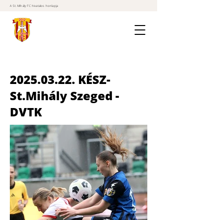
A St. Mihály FC hivatalos honlapja
2025.03.22
. KÉSZ-
St.Mihály Szeged -
DVTK