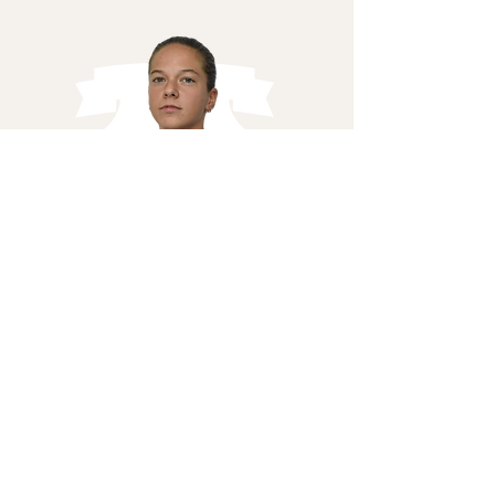
Kránicz Viktória
4