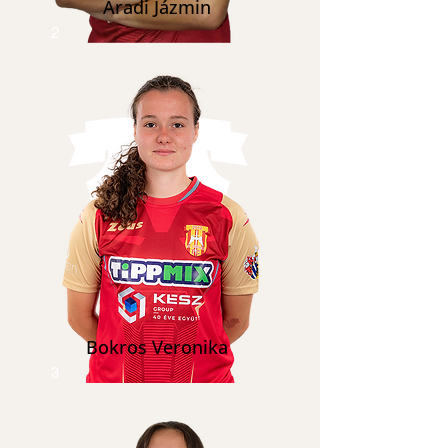
Aradi Jázmin
2
Bokros Veronika
3