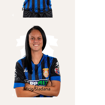
Futaki Fruzsina
4
Micic Sladana
4