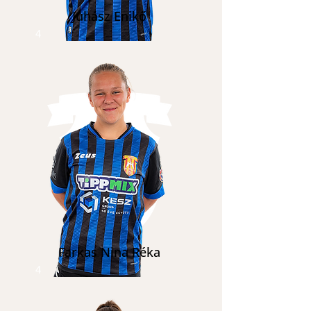
Juhász Enikő
4
Farkas Nina Réka
4