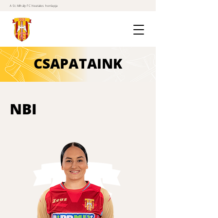
A St. Mihály FC hivatalos honlapja
CSAPATAINK
NBI