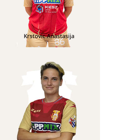
Krstovic Anastasija
1