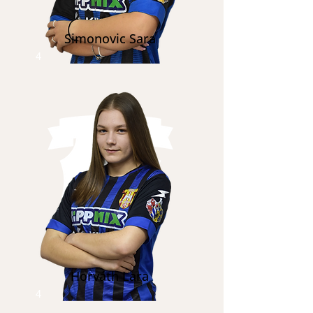
Simonovic Sara
4
Horváth Lara
4