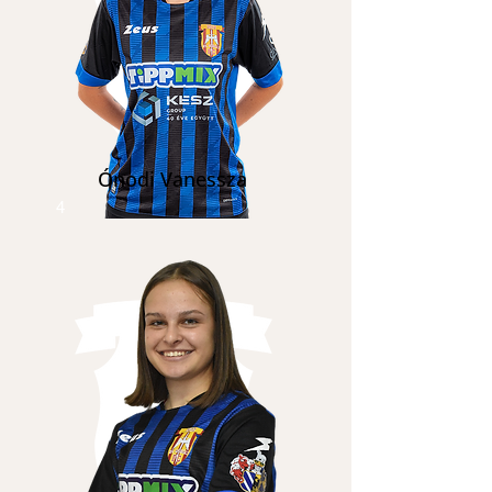
Ónodi Vanessza
4