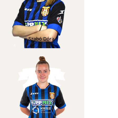
Szabó Dóra
4