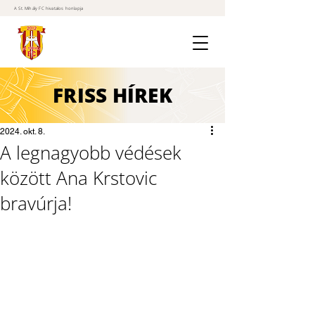
A St. Mihály FC hivatalos honlapja
FRISS
HÍREK
2024. okt. 8.
A legnagyobb védések
között Ana Krstovic
bravúrja!