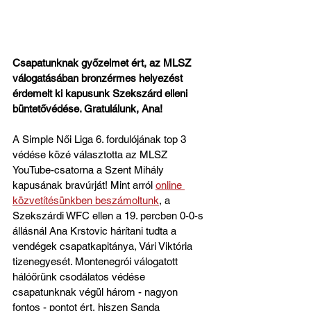
Csapatunknak győzelmet ért, az MLSZ 
válogatásában bronzérmes helyezést 
érdemelt ki kapusunk Szekszárd elleni 
büntetővédése. Gratulálunk, Ana!
A Simple Női Liga 6. fordulójának top 3 
védése közé választotta az MLSZ 
YouTube-csatorna a Szent Mihály 
kapusának bravúrját! Mint arról 
online 
közvetítésünkben beszámoltunk
, a 
Szekszárdi WFC ellen a 19. percben 0-0-s 
állásnál Ana Krstovic hárítani tudta a 
vendégek csapatkapitánya, Vári Viktória 
tizenegyesét. Montenegrói válogatott 
hálóőrünk csodálatos védése 
csapatunknak végül három - nagyon 
fontos - pontot ért, hiszen Sanda 