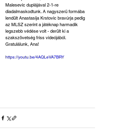
Malesevic duplájával 2-1-re 
diadalmaskodtunk. A nagyszerű formába 
lendült Anastasija Krstovic bravúrja pedig 
az MLSZ szerint a játéknap harmadik 
legszebb védése volt - derült ki a 
szakszövetség friss videójából. 
Gratulálunk, Ana!
https://youtu.be/4AQLeVA7BRY