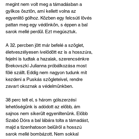
megint nem volt meg a támadásban a 
gyilkos ösztön, ami kellett volna az 
egyenlítő gólhoz. Közben egy felcsúti lövés 
pattan meg egy védőnkön, s éppen a bal 
sarok mellé perdül. Ezt megúsztuk.
A 32. percben jött már befelé a szöglet, 
életveszélyesen ívelődött ez is a hosszúra, 
fejelni is tudtak a hazaiak, szerencsénkre 
Brekovszki Julianna próbálkozása most 
fölé szállt. Eddig nem nagyon tudunk mit 
kezdeni a Puskás szögleteivel, rendre 
zavart okoznak a védelmünkben.
38 perc telt el, s három gólszerzési 
lehetőségünk is adódott az előbb, ám 
sajnos nem sikerült egyenlítenünk. Előbb 
Szabó Dóra a bal lábára tolta a támadást, 
majd a tizenhatoson belülről a hosszú 
sarok mellé bombázott. Nem sokkal 