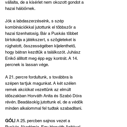
vállalta, de a kísérlet nem okozott gondot a 
hazai hálóőrnek.
Jók a labdaszerzéseink, s szép 
kombinációkkal jutottunk el többször a 
hazai tizenhatosig. Bár a Puskás többet 
birtokolja a játékszert, s szögleteket is 
rúghatott, összességében kijelenthető, 
hogy bátran kezdtük a találkozót. Juhász 
Enikő állított meg épp egy kontrát. A 14. 
percnek is lassan vége.
A 21. percre fordultunk, s továbbra is 
szépen tartjuk magunkat. A két szélen 
remek akciókat vezettünk az elmúlt 
időszakban Horváth Anita és Szabó Dóra 
révén. Beadásokig jutottunk el, de a védők 
minden alkalommal fel tudtak szabadítani.
GÓL! 
A 25. percben sajnos vezet a 
Puskás Akadémia. Egy Horváth Anitával 