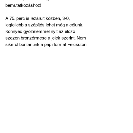
bemutatkozáshoz!
A 75. perc is lezárult közben, 3-0, 
legfeljebb a szépítés lehet még a célunk. 
Könnyed győzelemmel nyit az előző 
szezon bronzérmese a jelek szerint. Nem 
sikerül borítanunk a papírformát Felcsúton. 
Jól indult a meccs, ám a folytatásban 
sajnos olyan hibákat vétettünk, melyek 
megbosszulták magukat.
GÓÓÓL!
 Milica Popovic a jobb oldalon 
becsapott mindenkit, s gyönyörű gólt lőtt! 
Itt a várva várt dinamikus és határozott 
támadás, és itt van a szépítés is a 80. 
percben, 3-1! Ezt a találatot 
mindenféleképpen nagyon 
megérdemeltük, abszolút nem volt reális a 
háromgólos különbség a két együttes 
között. Akkor gyerünk még előre, csajok, 