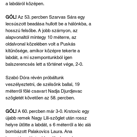
a labdáról középen.
GÓL!
 Az 53. percben Szarvas Sára egy 
lecsúszott beadása hullott be a hálónkba, a 
hosszú felsőbe. A jobb szárnyon, az 
alapvonaltól mintegy 10 méterre, az 
oldalvonal közelében volt a Puskás 
kitűnősége, amikor középre tekerte a 
labdát, a mi szempontunkból igen 
balszerencsés lett a történet vége, 2-0.
Szabó Dóra révén próbáltunk 
veszélyeztetni, de szélsőnk ballal, 19 
méterről fölé csavart Nadja Djurdjevac 
szögletét követően az 58. percben.
GÓL!
 A 60. percben már 3-0. Krstovic egy 
újabb remek Nagy Lili-szöglet után rossz 
helyre ütötte a labdát, s 6 méterről a léc alá 
bombázott Palakovics Laura. Ana 