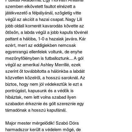
szemben elkövetett faultot elnézett a 
játékvezető a félpályánál, szögletig vitte 
végül az akciót a hazai csapat. Nagy Lili 
jobb oldali kornerét kavarodás követte az 
ötösön, a labda végül a jobb kapufa tövénél 
pattant a hálóba, 1-0 a hazaiak javára. Kár 
ezért, mert az eddigiekben nemcsak 
egyenrangú ellenfelek voltunk, de enyhe 
mezőnyfölényben is futballoztunk... A gól 
végül az amerikai Ashley Merrillé, ezek 
szerint őt továbbította a hálónkba a labdát 
közvetlen közelről, a hosszú saroknál. Az 
biztos, hogy nem jól védekeztük le ezt a 
pontrúgást, kapusunk és a védők is 
hibáztak, nem lett volna szabad ilyen 
szabadon érkeznie és gólt szereznie egy 
támadónak a hosszú kapufánál.
Major mester mérgelődik! Szabó Dóra 
harmadszor került a védelem mögé, de 