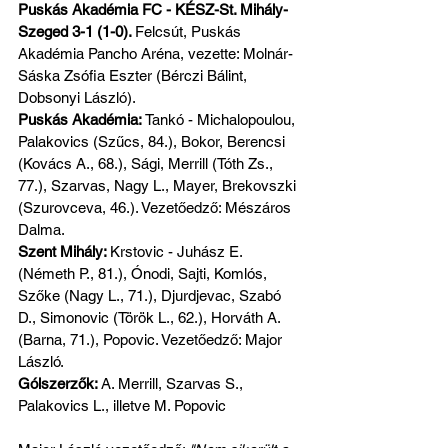
Puskás Akadémia FC - KÉSZ-St. Mihály-
Szeged 3-1 (1-0). 
Felcsút, Puskás 
Akadémia Pancho Aréna, vezette: Molnár-
Sáska Zsófia Eszter (Bérczi Bálint, 
Dobsonyi László).
Puskás Akadémia: 
Tankó - Michalopoulou, 
Palakovics (Szűcs, 84.), Bokor, Berencsi 
(Kovács A., 68.), Sági, Merrill (Tóth Zs., 
77.), Szarvas, Nagy L., Mayer, Brekovszki 
(Szurovceva, 46.). Vezetőedző: Mészáros 
Dalma.
Szent Mihály: 
Krstovic - Juhász E. 
(Németh P., 81.), Ónodi, Sajti, Komlós, 
Szőke (Nagy L., 71.), Djurdjevac, Szabó 
D., Simonovic (Török L., 62.), Horváth A. 
(Barna, 71.), Popovic. Vezetőedző: Major 
László.
Gólszerzők: 
A. Merrill, Szarvas S., 
Palakovics L., illetve M. Popovic