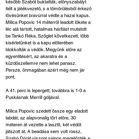
később Szabót buktatták, előnyszabályt 
ítélt a játékvezető, s a tömörülésből érkező 
lövésünket bravúrral védte a hazai kapus. 
Milica Popovic 14 méterről leadott lökete a 
léc alá tartott, hatalmas hárítást mutatott 
be Tankó Réka. Szöglet következett, több 
kísérletünket is a kapu előterében 
blokkolták a védők. Megyünk előre az 
egyenlítésért, az akaratra és a 
küzdőszellemre nem lehet panasz. 
Persze, önmagában azért még nem jár 
pont.
A 41. perc is lepergett, továbbra is 1-0 a 
Puskásnak Merrill góljával.
Milica Popovic szedett össze egy eladott 
labdát, az alapvonalig tört előre, 30 
méteren át vezette a lasztit, két védőt 
játszott át. A beadása sem volt rossz, 
Szabó Dórát viszont sajnos megelőzték a 