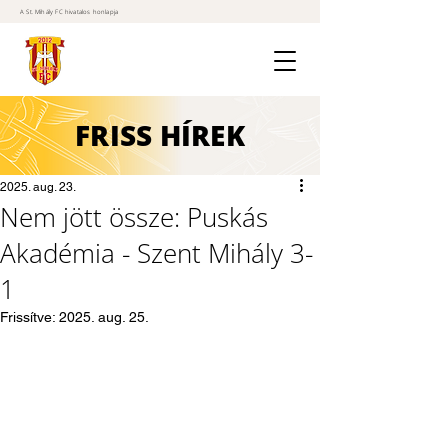
A St. Mihály FC hivatalos honlapja
FRISS
HÍREK
2025. aug. 23.
Nem jött össze: Puskás
Akadémia - Szent Mihály 3-
1
Frissítve:
2025. aug. 25.