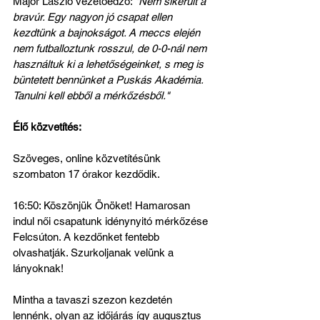
Major László vezetőedző: 
"Nem sikerült a 
bravúr. Egy nagyon jó csapat ellen 
kezdtünk a bajnokságot. A meccs elején 
nem futballoztunk rosszul, de 0-0-nál nem 
használtuk ki a lehetőségeinket, s meg is 
büntetett bennünket a Puskás Akadémia. 
Tanulni kell ebből a mérkőzésből."
Élő közvetítés:
Szöveges, online közvetítésünk 
szombaton 17 órakor kezdődik.
16:50: Köszönjük Önöket! Hamarosan 
indul női csapatunk idénynyitó mérkőzése 
Felcsúton. A kezdőnket fentebb 
olvashatják. Szurkoljanak velünk a 
lányoknak! 
Mintha a tavaszi szezon kezdetén 
lennénk, olyan az időjárás így augusztus 