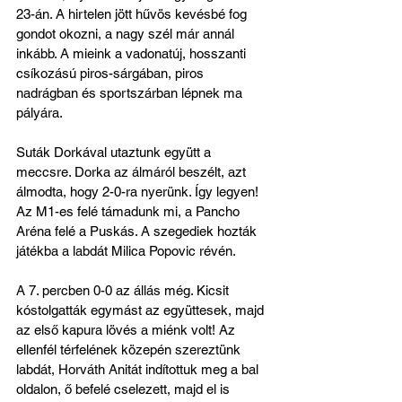
23-án. A hirtelen jött hűvös kevésbé fog 
gondot okozni, a nagy szél már annál 
inkább. A mieink a vadonatúj, hosszanti 
csíkozású piros-sárgában, piros 
nadrágban és sportszárban lépnek ma 
pályára.
Suták Dorkával utaztunk együtt a 
meccsre. Dorka az álmáról beszélt, azt 
álmodta, hogy 2-0-ra nyerünk. Így legyen! 
Az M1-es felé támadunk mi, a Pancho 
Aréna felé a Puskás. A szegediek hozták 
játékba a labdát Milica Popovic révén.
A 7. percben 0-0 az állás még. Kicsit 
kóstolgatták egymást az együttesek, majd 
az első kapura lövés a miénk volt! Az 
ellenfél térfelének közepén szereztünk 
labdát, Horváth Anitát indítottuk meg a bal 
oldalon, ő befelé cselezett, majd el is 