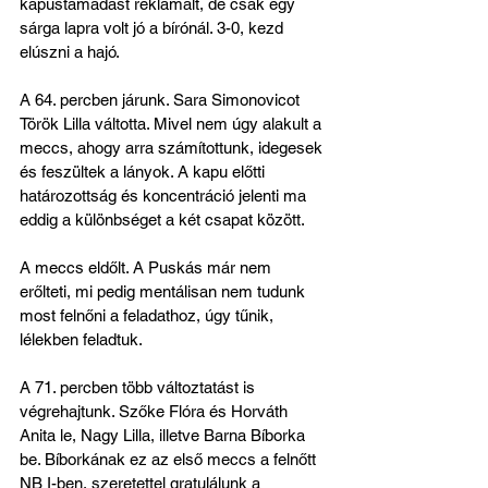
kapustámadást reklamált, de csak egy 
sárga lapra volt jó a bírónál. 3-0, kezd 
elúszni a hajó.
A 64. percben járunk. Sara Simonovicot 
Török Lilla váltotta. Mivel nem úgy alakult a 
meccs, ahogy arra számítottunk, idegesek 
és feszültek a lányok. A kapu előtti 
határozottság és koncentráció jelenti ma 
eddig a különbséget a két csapat között.
A meccs eldőlt. A Puskás már nem 
erőlteti, mi pedig mentálisan nem tudunk 
most felnőni a feladathoz, úgy tűnik, 
lélekben feladtuk.
A 71. percben több változtatást is 
végrehajtunk. Szőke Flóra és Horváth 
Anita le, Nagy Lilla, illetve Barna Bíborka 
be. Bíborkának ez az első meccs a felnőtt 
NB I-ben, szeretettel gratulálunk a 