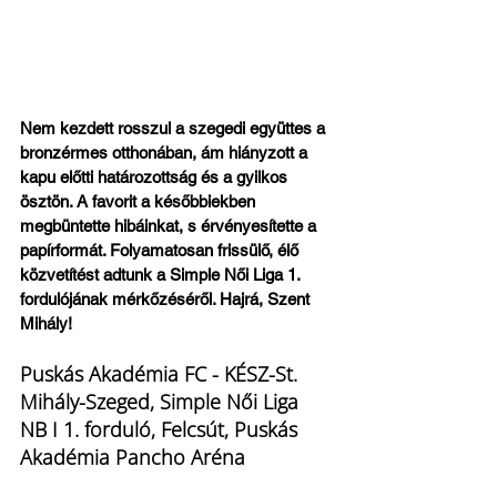
Nem kezdett rosszul a szegedi együttes a 
bronzérmes otthonában, ám hiányzott a 
kapu előtti határozottság és a gyilkos 
ösztön. A favorit a későbbiekben 
megbüntette hibáinkat, s érvényesítette a 
papírformát. Folyamatosan frissülő, élő 
közvetítést adtunk a Simple Női Liga 1. 
fordulójának mérkőzéséről. Hajrá, Szent 
Mihály!
Puskás Akadémia FC - KÉSZ-St. 
Mihály-Szeged, Simple Női Liga 
NB I 1. forduló, Felcsút, Puskás 
Akadémia Pancho Aréna