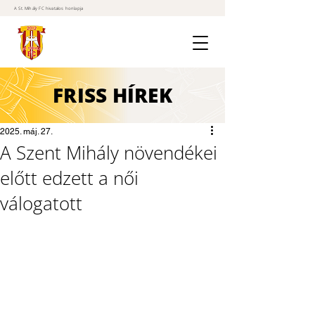
A St. Mihály FC hivatalos honlapja
FRISS
HÍREK
2025. máj. 27.
A Szent Mihály növendékei
előtt edzett a női
válogatott