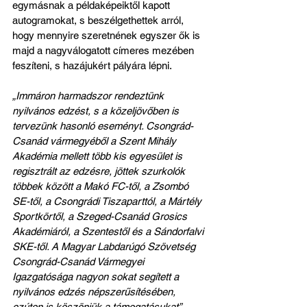
egymásnak a példaképeiktől kapott 
autogramokat, s beszélgethettek arról, 
hogy mennyire szeretnének egyszer ők is 
majd a nagyválogatott címeres mezében 
feszíteni, s hazájukért pályára lépni.
„Immáron harmadszor rendeztünk 
nyilvános edzést, s a közeljövőben is 
tervezünk hasonló eseményt. Csongrád-
Csanád vármegyéből a Szent Mihály 
Akadémia mellett több kis egyesület is 
regisztrált az edzésre, jöttek szurkolók 
többek között a Makó FC-től, a Zsombó 
SE-től, a Csongrádi Tiszaparttól, a Mártély 
Sportkörtől, a Szeged-Csanád Grosics 
Akadémiáról, a Szentestől és a Sándorfalvi 
SKE-től. A Magyar Labdarúgó Szövetség 
Csongrád-Csanád Vármegyei 
Igazgatósága nagyon sokat segített a 
nyilvános edzés népszerűsítésében, 
ezúton is köszönjük a támogatásukat”
 – 