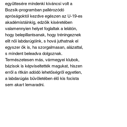
együttesére mindenki kíváncsi volt a 
Bozsik-programban pallérozódó 
apróságoktól kezdve egészen az U-19-es 
akadémistáinkig, edzőik kíséretében 
valamennyien helyet foglaltak a lelátón, 
hogy belepillantsanak, hogy tréningeznek 
elit női labdarúgóink, s hová juthatnak el 
egyszer ők is, ha szorgalmasan, alázattal, 
s mindent beleadva dolgoznak. 
Természetesen más, vármegyei klubok, 
bázisok is képviseltették magukat, hiszen 
erről a ritkán adódó lehetőségről egyetlen, 
a labdarúgás bűvöletében élő kis focista 
sem akart lemaradni.