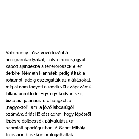
Valamennyi résztvevő továbbá 
autogramkártyákat, illetve meccsjegyet 
kapott ajándékba a fehéroroszok elleni 
derbire. Németh Hannáék pedig állták a 
rohamot, addig osztogatták az aláírásokat, 
míg el nem fogyott a rendkívül szépszámú, 
lelkes érdeklődő. Egy-egy kedves szó, 
biztatás, jótanács is elhangzott a 
„nagyoktól”, ami a jövő labdarúgói 
számára óriási lökést adhat, hogy lépésről 
lépésre építgessék pályafutásukat 
szeretett sportágukban. A Szent Mihály 
focistái is büszkén mutogathatták 