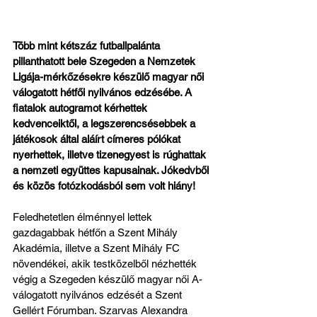
Több mint kétszáz futballpalánta 
pillanthatott bele Szegeden a Nemzetek 
Ligája-mérkőzésekre készülő magyar női 
válogatott hétfői nyilvános edzésébe. A 
fiatalok autogramot kérhettek 
kedvenceiktől, a legszerencsésebbek a 
játékosok által aláírt címeres pólókat 
nyerhettek, illetve tizenegyest is rúghattak 
a nemzeti együttes kapusainak. Jókedvből 
és közös fotózkodásból sem volt hiány!
Feledhetetlen élménnyel lettek 
gazdagabbak hétfőn a Szent Mihály 
Akadémia, illetve a Szent Mihály FC 
növendékei, akik testközelből nézhették 
végig a Szegeden készülő magyar női A-
válogatott nyilvános edzését a Szent 
Gellért Fórumban. Szarvas Alexandra 