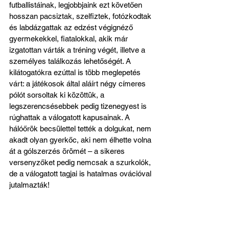
futballistáinak, legjobbjaink ezt követően 
hosszan pacsiztak, szelfiztek, fotózkodtak 
és labdázgattak az edzést végignéző 
gyermekekkel, fiatalokkal, akik már 
izgatottan várták a tréning végét, illetve a 
személyes találkozás lehetőségét. A 
kilátogatókra ezúttal is több meglepetés 
várt: a játékosok által aláírt négy címeres 
pólót sorsoltak ki közöttük, a 
legszerencsésebbek pedig tizenegyest is 
rúghattak a válogatott kapusainak. A 
hálóőrök becsülettel tették a dolgukat, nem 
akadt olyan gyerkőc, aki nem élhette volna 
át a gólszerzés örömét – a sikeres 
versenyzőket pedig nemcsak a szurkolók, 
de a válogatott tagjai is hatalmas ovációval 
jutalmazták!