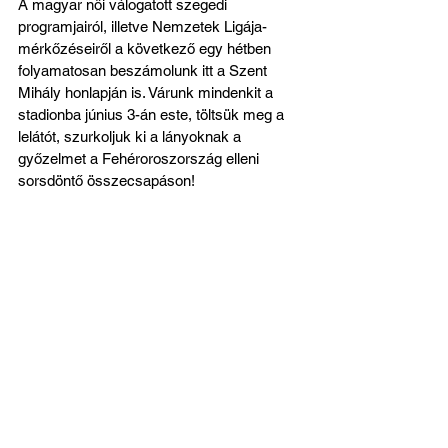
A magyar női válogatott szegedi 
programjairól, illetve Nemzetek Ligája-
mérkőzéseiről a következő egy hétben 
folyamatosan beszámolunk itt a Szent 
Mihály honlapján is. Várunk mindenkit a 
stadionba június 3-án este, töltsük meg a 
lelátót, szurkoljuk ki a lányoknak a 
győzelmet a Fehéroroszország elleni 
sorsdöntő összecsapáson!