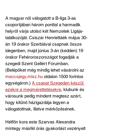
A magyar női válogatott a B-liga 3-as 
csoportjában három ponttal a harmadik 
helyről várja utolsó két Nemzetek Ligája-
találkozóját. Csiszár Henriettáék május 30-
án 19 órakor Szerbiával csapnak össze 
idegenben, majd június 3-án (kedden) 19 
órakor Fehéroroszországot fogadják a 
szegedi Szent Gellért Fórumban. 
(Belépőket még mindig lehet vásárolni az 
meccsjegy.mlsz.hu
 oldalon 1500 forintos 
egységáron.) 
A csapat Szegeden készül 
ezekre a megmérettetésekre
, klubunk és 
városunk pedig mindent megtesz azért, 
hogy kitűnő házigazdája legyen a 
válogatottnak, illetve mérkőzésének.
Hétfőn kora este Szarvas Alexandra 
mintegy másfél órás gyakorlást vezényelt 