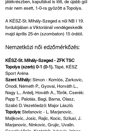
játékrészben, kapufákat is lőtt, de újabb gól 
már nem esett, 1-0-ra győzött a Topolya.
A KÉSZ-St. Mihály-Szeged a női NB I 19. 
fordulójában a Viktoriánál vendégeskedik 
majd április 25-én (szombaton) 15 órától.
Nemzetközi női edzőmérkőzés:
KÉSZ-St. Mihály-Szeged - ZFK TSC 
Topolya (szerb) 0-1 (0-1).
 Tápé, KÉSZ 
Sport Aréna
Szent Mihály:
 Simon - Komlós, Zarkovic, 
Ónodi, Németh P., Gyovai, Horváth L., 
Nagy L., Antelj, Hováth A., Török. Cserék: 
Papp T., Palotás, Bagi, Barna, Olasz, 
Szabó D. Vezetőedző: Major László.
Topolya: 
Stefanovic - L. Marjanovic, 
Maljkovic, Josic, Rajic, Kocic, Szilusi, J. 
Marjanovic, Ninkovic, Grujic, Uvalin. 