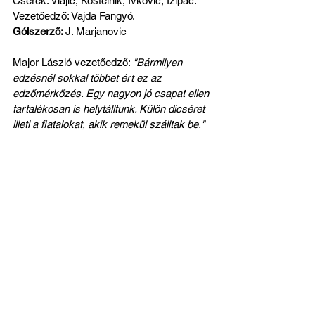
Cserék: Vlajic, Kostelnik, Ivkovic, Izipac. 
Vezetőedző: Vajda Fangyó.
Gólszerző: 
J. Marjanovic
Major László vezetőedző: 
"Bármilyen 
edzésnél sokkal többet ért ez az 
edzőmérkőzés. Egy nagyon jó csapat ellen 
tartalékosan is helytálltunk. Külön dicséret 
illeti a fiatalokat, akik remekül szálltak be."
A fotó archív, illusztráció
Az összes megtekintése
Friss bejegyzések