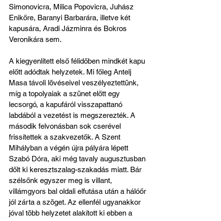
Simonovicra, Milica Popovicra, Juhász 
Enikőre, Baranyi Barbarára, illetve két 
kapusára, Aradi Jázminra és Bokros 
Veronikára sem.
A kiegyenlített első félidőben mindkét kapu 
előtt adódtak helyzetek. Mi főleg Antelj 
Masa távoli lövéseivel veszélyeztettünk, 
míg a topolyaiak a szünet előtt egy 
lecsorgó, a kapufáról visszapattanó 
labdából a vezetést is megszerezték. A 
második felvonásban sok cserével 
frissítettek a szakvezetők. A Szent 
Mihályban a végén újra pályára lépett 
Szabó Dóra, aki még tavaly augusztusban 
dőlt ki keresztszalag-szakadás miatt. Bár 
szélsőnk egyszer meg is villant, 
villámgyors bal oldali elfutása után a hálóőr 
jól zárta a szöget. Az ellenfél ugyanakkor 
jóval több helyzetet alakított ki ebben a 