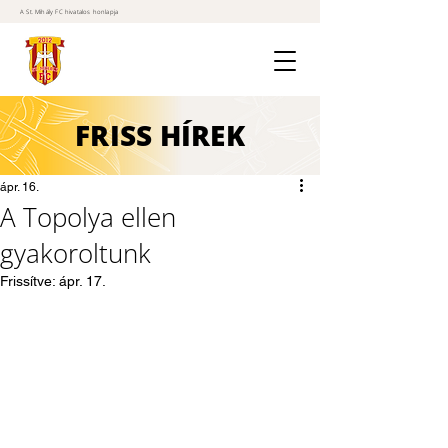
A St. Mihály FC hivatalos honlapja
FRISS
HÍREK
ápr. 16.
A Topolya ellen
gyakoroltunk
Frissítve:
ápr. 17.