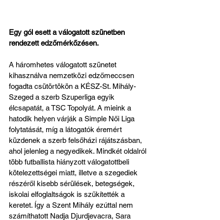
Egy gól esett a válogatott szünetben 
rendezett edzőmérkőzésen.
A háromhetes válogatott szünetet 
kihasználva nemzetközi edzőmeccsen 
fogadta csütörtökön a KÉSZ-St. Mihály-
Szeged a szerb Szuperliga egyik 
élcsapatát, a TSC Topolyát. A mieink a 
hatodik helyen várják a Simple Női Liga 
folytatását, míg a látogatók éremért 
küzdenek a szerb felsőházi rájátszásban, 
ahol jelenleg a negyedikek. Mindkét oldalról 
több futballista hiányzott válogatottbeli 
kötelezettségei miatt, illetve a szegediek 
részéről kisebb sérülések, betegségek, 
iskolai elfoglaltságok is szűkítették a 
keretet. Így a Szent Mihály ezúttal nem 
számíthatott Nadja Djurdjevacra, Sara 