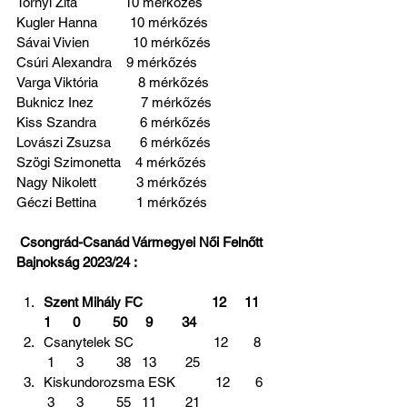
Tornyi Zita             10 mérkőzés
Kugler Hanna         10 mérkőzés
Sávai Vivien            10 mérkőzés
Csúri Alexandra    9 mérkőzés
Varga Viktória           8 mérkőzés
Buknicz Inez             7 mérkőzés
Kiss Szandra            6 mérkőzés
Lovászi Zsuzsa        6 mérkőzés
Szögi Szimonetta    4 mérkőzés
Nagy Nikolett           3 mérkőzés
Géczi Bettina           1 mérkőzés     
 Csongrád-Csanád Vármegyei Női Felnőtt 
Bajnokság 2023/24 :
Szent Mihály FC                   12     11    
1      0         50     9        34
Csanytelek SC                      12       8   
 1      3         38   13        25
Kiskundorozsma ESK           12       6   
 3      3         55   11        21  