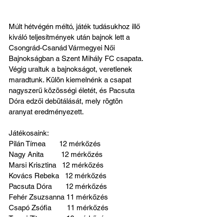
Múlt hétvégén méltó, játék tudásukhoz illő 
kiváló teljesítmények után bajnok lett a 
Csongrád-Csanád Vármegyei Női 
Bajnokságban a Szent Mihály FC csapata. 
Végig uraltuk a bajnokságot, veretlenek 
maradtunk. Külön kiemelnénk a csapat 
nagyszerű közösségi életét, és Pacsuta 
Dóra edzői debütálását, mely rögtön 
aranyat eredményezett.
Játékosaink:
Pilán Tímea       12 mérkőzés
Nagy Anita         12 mérkőzés
Marsi Krisztina   12 mérkőzés
Kovács Rebeka   12 mérkőzés
Pacsuta Dóra       12 mérkőzés  
Fehér Zsuzsanna 11 mérkőzés
Csapó Zsófia        11 mérkőzés