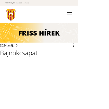
A St. Mihály FC hivatalos honlapja
FRISS
HÍREK
2024. máj. 10.
Bajnokcsapat