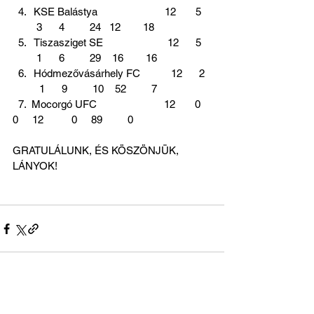
KSE Balástya                        12       5   
 3      4         24   12        18
Tiszasziget SE                       12      5   
 1      6         29    16        16 
Hódmezővásárhely FC           12      2  
  1      9         10    52         7   
  7.  Mocorgó UFC                        12       0   
0     12          0     89         0 
GRATULÁLUNK, ÉS KÖSZÖNJÜK, 
LÁNYOK!
Az összes megtekintése
Friss bejegyzések