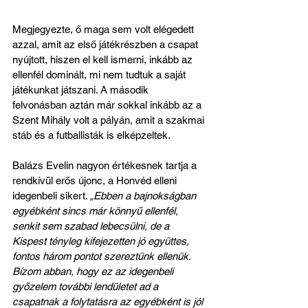
Megjegyezte, ő maga sem volt elégedett 
azzal, amit az első játékrészben a csapat 
nyújtott, hiszen el kell ismerni, inkább az 
ellenfél dominált, mi nem tudtuk a saját 
játékunkat játszani. A második 
felvonásban aztán már sokkal inkább az a 
Szent Mihály volt a pályán, amit a szakmai 
stáb és a futballisták is elképzeltek.
Balázs Evelin nagyon értékesnek tartja a 
rendkívül erős újonc, a Honvéd elleni 
idegenbeli sikert. 
„Ebben a bajnokságban 
egyébként sincs már könnyű ellenfél, 
senkit sem szabad lebecsülni, de a 
Kispest tényleg kifejezetten jó együttes, 
fontos három pontot szereztünk ellenük. 
Bízom abban, hogy ez az idegenbeli 
győzelem további lendületet ad a 
csapatnak a folytatásra az egyébként is jól 