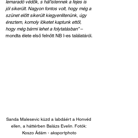
lemaradó védők, s hál'istennek a fejes is 
jól sikerült. Nagyon fontos volt, hogy még a 
szünet előtt sikerült kiegyenlítenünk, úgy 
éreztem, komoly löketet kaptunk ettől, 
hogy még bármi lehet a folytatásban”
 – 
mondta élete első felnőtt NB I-es találatáról.
Sanda Malesevic küzd a labdáért a Honvéd 
ellen, a háttérben Balázs Evelin. Fotók: 
Koszo Ádám - aksportphoto