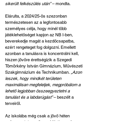
sikerült felkészülés után”
 – mondta.
Elárulta, a 2024/25-ös szezonban 
természetesen az a legfontosabb 
személyes célja, hogy minél több 
játéklehetőséget kapjon az NB I-ben, 
beverekedje magát a kezdőcsapatba, 
ezért rengeteget fog dolgozni. Emellett 
azonban a tanulásra is koncentrálni kell, 
hiszen jövőre érettségizik a Szegedi 
Tömörkény István Gimnázium, Művészeti 
Szakgimnázium és Technikumban.
 „Azon 
leszek, hogy mindkét területen 
maximálisan megfeleljek, megpróbálom a 
lehető legjobban összeegyeztetni a 
tanulást és a labdarúgást” 
– beszélt a 
terveiről.
Az iskolába még csak a jövő héten 
csöngetnek be, a Szent Mihály együttese 