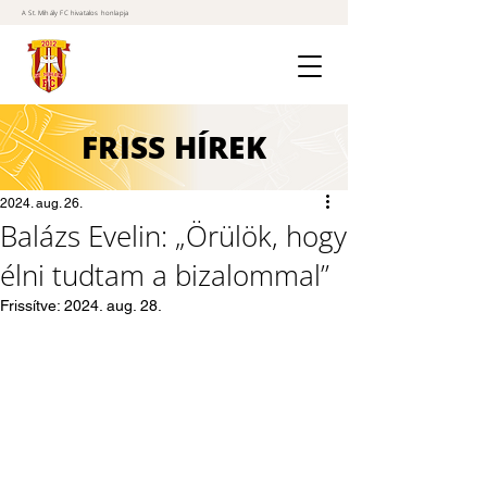
A St. Mihály FC hivatalos honlapja
FRISS
HÍREK
2024. aug. 26.
Balázs Evelin: „Örülök, hogy
élni tudtam a bizalommal”
Frissítve:
2024. aug. 28.