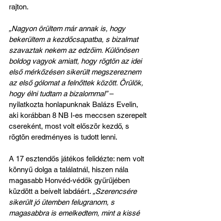
rajton. 
„Nagyon örültem már annak is, hogy 
bekerültem a kezdőcsapatba, s bizalmat 
szavaztak nekem az edzőim. Különösen 
boldog vagyok amiatt, hogy rögtön az idei 
első mérkőzésen sikerült megszereznem 
az első gólomat a felnőttek között. Örülök, 
hogy élni tudtam a bizalommal”
 – 
nyilatkozta honlapunknak Balázs Evelin, 
aki korábban 8 NB I-es meccsen szerepelt 
csereként, most volt először kezdő, s 
rögtön eredményes is tudott lenni.
A 17 esztendős játékos felidézte: nem volt 
könnyű dolga a találatnál, hiszen nála 
magasabb Honvéd-védők gyűrűjében 
küzdött a beívelt labdáért. 
„Szerencsére 
sikerült jó ütemben felugranom, s 
magasabbra is emelkedtem, mint a kissé 