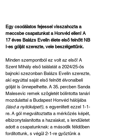
Egy csodálatos fejessel visszahozta a 
meccsbe csapatunkat a Honvéd ellen! A 
17 éves Balázs Evelin élete első felnőtt NB 
I-es gólját szerezte, vele beszélgettünk.
Minden szempontból ez volt az első! A 
Szent Mihály első találatát a 2024/25-ös 
bajnoki szezonban Balázs Evelin szerezte, 
aki egyúttal saját első felnőtt élvonalbeli 
gólját is ünnepelhette. A 35. percben Sanda 
Malesevic remek szögletét bólintotta tanári 
mozdulattal a Budapest Honvéd hálójába 
(lásd a nyitóképet!)
, s egyenlített ezzel 1-1-
re. A gól megváltoztatta a mérkőzés képét, 
elbizonytalanította a hazaiakat, s lendületet 
adott a csapatunknak: a második félidőben 
fordítottunk, s végül 2-1-re győztünk a 