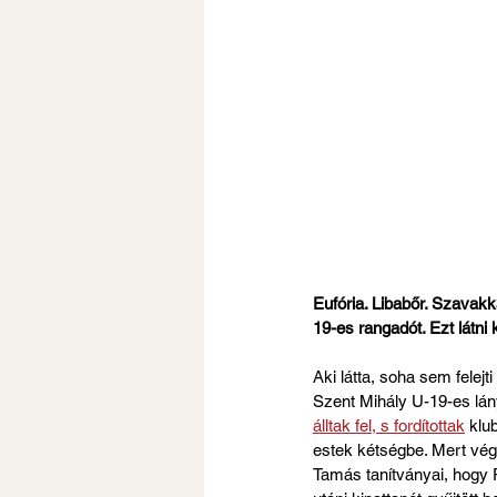
Eufória. Libabőr. Szavakka
19-es rangadót. Ezt látni 
Aki látta, soha sem felejt
Szent Mihály U-19-es lán
álltak fel, s fordítottak
 klu
estek kétségbe. Mert vég
Tamás tanítványai, hogy 