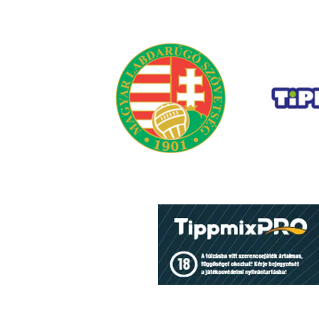
Hétvégi előzetes: rajt a
Videoton ellen