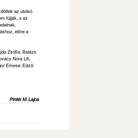
zdöttek az utolsó 
m fújják, s az 
adalnak, 
áshoz, előre a 
jda Zsófia, Balázs 
vács Nóra Lili, 
igor Emese. Edző: 
Pintér M. Lajos