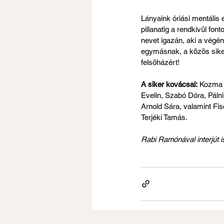
Lányaink óriási mentális 
pillanatig a rendkívül fon
nevet igazán, aki a végén 
egymásnak, a közös siker
felsőházért!
A siker kovácsai:
 Kozma 
Evelin, Szabó Dóra, Páln
Arnold Sára, valamint Fis
Terjéki Tamás.
Rabi Ramónával interjút 