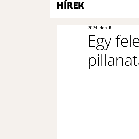
HÍREK
2024. dec. 9.
Egy fel
pillanat