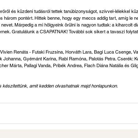
erőről és küzdeni tudásról tettek tanúbizonyságot, szívvel-lélekkel kü
tos három pontért. Hittek benne, hogy egy meccs addig tart, amíg le ne
nevet. Márpedig a mi hölgyeink örülni is nagyon tudtak: a kiharcolt di
nek. Gratulálunk a CSAPATNAK! További sok sikert a tavaszi folytat
Vivien Renáta - Futaki Fruzsina, Horváth Lara, Bagi Luca Csenge, Va
ik Johanna, Gyémánt Karina, Rabi Ramóna, Palotás Petra. Cserék: Ko
cher Márta, Pallagi Vanda, Pribék Andrea, Flach Diána Natália és Gl
is készítettünk, amit kedden olvashatnak majd honlapunkon.