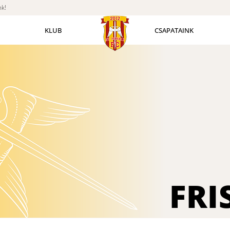
nk!
KLUB
CSAPATAINK
FRI