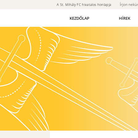
Írjon nekü
A St. Mihály FC hivatalos honlapja
KEZDŐLAP
HÍREK