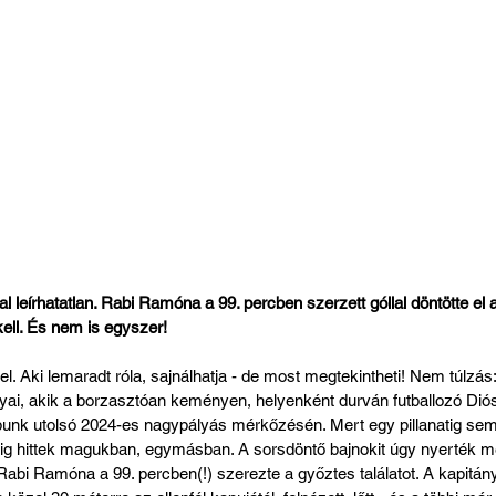
l leírhatatlan. Rabi Ramóna a 99. percben szerzett góllal döntötte el 
kell. És nem is egyszer!
i el. Aki lemaradt róla, sajnálhatja - de most megtekintheti! Nem túlzás:
yai, akik a borzasztóan keményen, helyenként durván futballozó Diós
bunk utolsó 2024-es nagypályás mérkőzésén. Mert egy pillanatig sem
ig hittek magukban, egymásban. A sorsdöntő bajnokit úgy nyerték meg
Rabi Ramóna a 99. percben(!) szerezte a győztes találatot. A kapitá