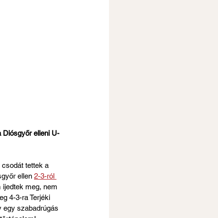
a Diósgyőr elleni U-
 csodát tettek a 
győr ellen 
2-3-ról 
 ijedtek meg, nem 
 4-3-ra Terjéki 
ny egy szabadrúgás 