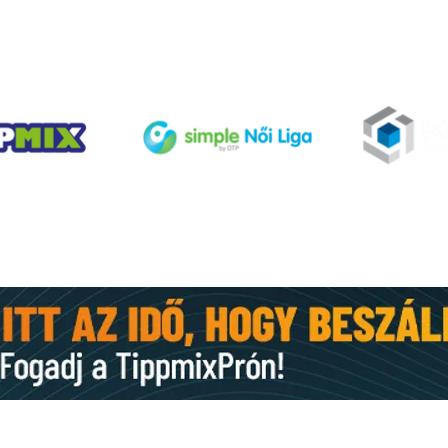
TÁMOGATÓINK
Gyor
Nyári információk (FRISSÜL)