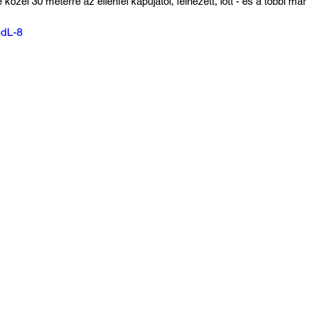
e közel 30 méterre az ellenfél kapujától, felnézett, lőtt - és a többi má
3dL-8