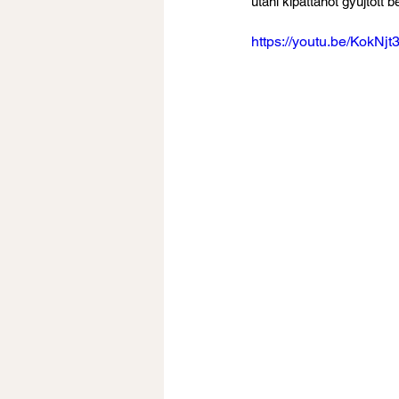
utáni kipattanót gyűjtött b
https://youtu.be/KokNjt