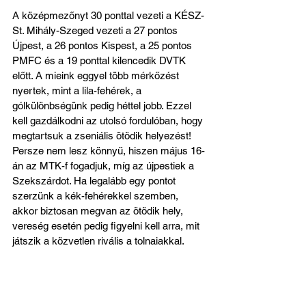
A középmezőnyt 30 ponttal vezeti a KÉSZ-
St. Mihály-Szeged vezeti a 27 pontos 
Újpest, a 26 pontos Kispest, a 25 pontos 
PMFC és a 19 ponttal kilencedik DVTK 
előtt. A mieink eggyel több mérkőzést 
nyertek, mint a lila-fehérek, a 
gólkülönbségünk pedig héttel jobb. Ezzel 
kell gazdálkodni az utolsó fordulóban, hogy 
megtartsuk a zseniális ötödik helyezést! 
Persze nem lesz könnyű, hiszen május 16-
án az MTK-f fogadjuk, míg az újpestiek a 
Szekszárdot. Ha legalább egy pontot 
szerzünk a kék-fehérekkel szemben, 
akkor biztosan megvan az ötödik hely, 
vereség esetén pedig figyelni kell arra, mit 
játszik a közvetlen rivális a tolnaiakkal.
Apropó, Szekszárd! Az alsóházban 
teljesen nyílt maradt a bennmaradásért 
folyó párharc, csak az utolsó pillanatban 