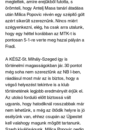
megtettek, amire erejükből futotta, s 
örömteli, hogy Antelj Masa tanári átadása 
után Milica Popovic révén egy szépítő gólt 
azért sikerült szereznünk. Nincs miért 
szégyenkezni, elég, ha csak arra utalunk, 
hogy egy héttel korábban az MTK-t is 
pontosan 5-1-re verte meg hazai pályán a 
Fradi.
A KÉSZ-St. Mihály-Szeged így is 
történelmi magasságokban jár. 30 pontot 
még soha nem szereztünk az NB I-ben, 
ráadásul most már az is biztos, hogy a 
végső helyezést tekintve is a klub 
történetének legjobb eredményét érjük el. 
Az utolsó forduló előtt biztossá vált 
ugyanis, hogy hatodiknál rosszabbak már 
nem lehetünk, s még az ötödik helyre is jó 
esélyünk van, ehhez csupán az Újpestet 
kell valahogy magunk mögött tartanunk. 
Szerb kiválóságunk, Milica Popovic pedig 