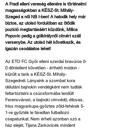
A Fradi elleni vereség ellenére is történelmi 
magasságokban a KÉSZ-St. Mihály-
Szeged a női NB I-ben! A hatodik hely már 
biztos, az utolsó fordulóban az ötödik 
pozíció megtartásáért küzdünk, Milica 
Popovic pedig a gólkirálynői címért száll 
versenybe. Az utolsó hét következik, és 
igazán csodálatos lehet!
Az ETO FC Győr elleni szerdai bravúros 0-
0 döntetlent követően - érthető módon - 
kiürült a tank a KÉSZ-St. Mihály-
Szegednél. Lányaink a szombat kora 
délutáni bajnokin vendégként nem tudták 
feltartóztatni a csúcsformába lendült 
Ferencvárost, a bajnoki címvédő, éllovas, 
friss magyarkupa-győztes zöld-fehérek 5-
1-re győzték le fáradtan futballozó 
csapatunkat. Nem érheti azonban szó a 
ház elejét, Tijana Zarkovicék mindent 