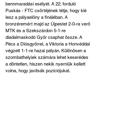
bennmaradási esélyét. A 22. forduló 
Puskás - FTC csörtéjének tétje, hogy kié 
lesz a pályaelőny a fináléban. A 
bronzéremért majd az Újpestet 2-0-ra verő 
MTK és a Szekszárdon 5-1-re 
diadalmaskodó Győr csaphat össze. A 
Pécs a Diósgyőrrel, a Viktoria a Honvéddal 
végzett 1-1-re hazai pályán. Különösen a 
szombathelyiek számára lehet keserédes 
a döntetlen, hiszen nekik nyerniük kellett 
volna, hogy javítsák pozíciójukat.