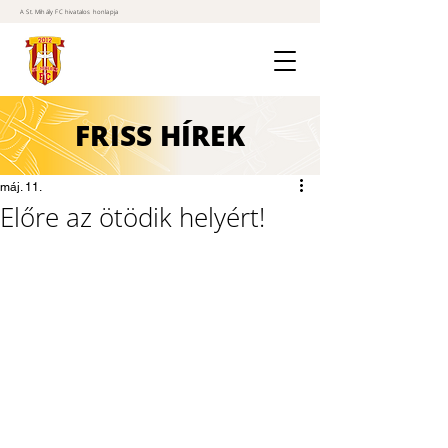
A St. Mihály FC hivatalos honlapja
FRISS
HÍREK
máj. 11.
Előre az ötödik helyért!