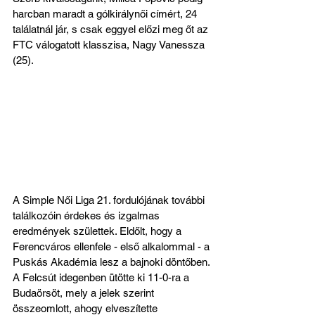
harcban maradt a gólkirálynői címért, 24 
találatnál jár, s csak eggyel előzi meg őt az 
FTC válogatott klasszisa, Nagy Vanessza 
(25).
A Simple Női Liga 21. fordulójának további 
találkozóin érdekes és izgalmas 
eredmények születtek. Eldőlt, hogy a 
Ferencváros ellenfele - első alkalommal - a 
Puskás Akadémia lesz a bajnoki döntőben. 
A Felcsút idegenben ütötte ki 11-0-ra a 
Budaörsöt, mely a jelek szerint 
összeomlott, ahogy elveszítette 