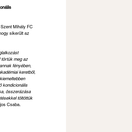
onális 
a Szent Mihály FC 
ogy sikerült az 
lalkozást 
 törtük meg az 
 annak fényében, 
kadémiai keretből, 
 kiemeltebben 
ő kondicionális 
ása, összerázása 
ésekkel töltöttük 
ajos Csaba.