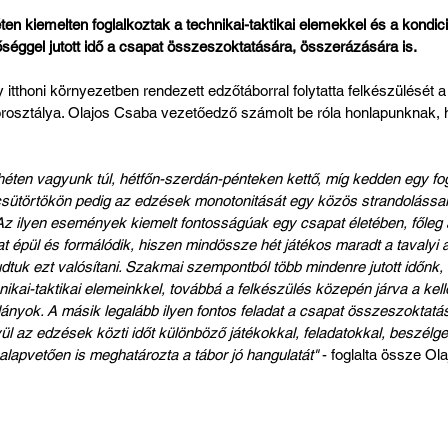
 kiemelten foglalkoztak a technikai-taktikai elemekkel és a kondici
bőséggel jutott idő a csapat összeszoktatására, összerázására is.
 itthoni környezetben rendezett edzőtáborral folytatta felkészülését 
rosztálya. Olajos Csaba vezetőedző számolt be róla honlapunknak, h
ten vagyunk túl, hétfőn-szerdán-pénteken kettő, míg kedden egy fog
, csütörtökön pedig az edzések monotonitását egy közös strandolással
 Az ilyen események kiemelt fontosságúak egy csapat életében, főleg
 épül és formálódik, hiszen mindössze hét játékos maradt a tavalyi a
dtuk ezt valósítani. Szakmai szempontból több mindenre jutott időnk,
nikai-taktikai elemeinkkel, továbbá a felkészülés közepén járva a kell
lányok. A másik legalább ilyen fontos feladat a csapat összeszoktat
vül az edzések közti időt különböző játékokkal, feladatokkal, beszélget
dő alapvetően is meghatározta a tábor jó hangulatát"
 - foglalta össze Ol