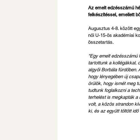
Az emelt edzésszámú héten
felkészítéssel, emellett 
Augusztus 4-8. között egy
női U-15-ös akadémiai ko
összetartás.
"Egy emelt edzésszámú hé
tartottunk a kollégákkal
algyői Borbála fürdőben.
hogy lényegében új csapat
örülök, hogy ismét meg tu
tudtunk foglalkozni a tech
terhelést is megkapták a 
volt, a közös strandon kí
ki, és az együtt töltött i