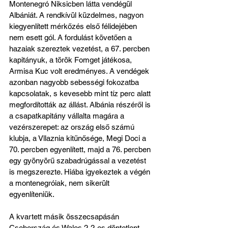
Montenegró Niksicben látta vendégül 
Albániát. A rendkívül küzdelmes, nagyon 
kiegyenlített mérkőzés első félidejében 
nem esett gól. A fordulást követően a 
hazaiak szereztek vezetést, a 67. percben 
kapitányuk, a török Fomget játékosa, 
Armisa Kuc volt eredményes. A vendégek 
azonban nagyobb sebességi fokozatba 
kapcsolatak, s kevesebb mint tíz perc alatt 
megfordították az állást. Albánia részéről is 
a csapatkapitány vállalta magára a 
vezérszerepet: az ország első számú 
klubja, a Vllaznia kitűnősége, Megi Doci a 
70. percben egyenlített, majd a 76. percben 
egy gyönyörű szabadrúgással a vezetést 
is megszerezte. Hiába igyekeztek a végén 
a montenegróiak, nem sikerült 
egyenlíteniük. 
A kvartett másik összecsapásán 
Csehország és Wales 2-2-es döntetlent 