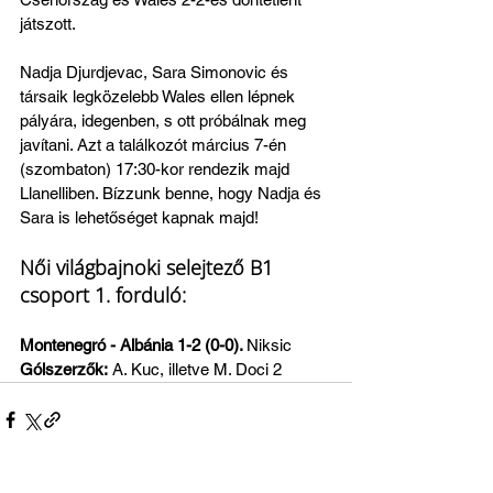
játszott.
Nadja Djurdjevac, Sara Simonovic és 
társaik legközelebb Wales ellen lépnek 
pályára, idegenben, s ott próbálnak meg 
javítani. Azt a találkozót március 7-én 
(szombaton) 17:30-kor rendezik majd 
Llanelliben. Bízzunk benne, hogy Nadja és 
Sara is lehetőséget kapnak majd! 
Női világbajnoki selejtező B1 
csoport 1. forduló:
Montenegró - Albánia 1-2 (0-0). 
Niksic
Gólszerzők:
 A. Kuc, illetve M. Doci 2