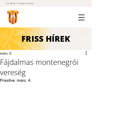
A St. Mihály FC hivatalos honlapja
FRISS
HÍREK
márc. 3.
Fájdalmas montenegrói
vereség
Frissítve:
márc. 4.