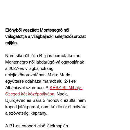
Előnyből veszített Montenegró női 
válogatottja a világbajnoki selejtezősorozat 
rajtján. 
Nem sikerült jól a B-ligás bemutatkozás 
Montenegró női labdarúgó-válogatottjának 
a 2027-es világbajnokság 
selejtezősorozatában. Mirko Maric 
együttese odahaza maradt alul 2-1-re 
Albániával szemben. A 
KÉSZ-St. Mihály-
Szeged két középpályása
, Nadja 
Djurdjevac és Sara Simonovic ezúttal nem 
kapott játékpercet, nem küldte őket pályára 
a szövetségi kapitány.
A B1-es csoport első játéknapján 