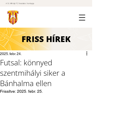
A St. Mihály FC hivatalos honlapja
FRISS
HÍREK
2025. febr. 24.
Futsal: könnyed
szentmihályi siker a
Bánhalma ellen
Frissítve:
2025. febr. 25.