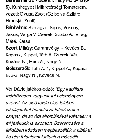
Bánhalmai SE - Szent Mihály FC 0-13 (0-
5). 
Kunhegyesi Mikrotérségi Tornaterem, 
vezeti: Gyuga Zsolt (Czibolya Szilárd, 
Hrncsjár Zsolt).
Bánhalma: 
Szalagyi - Sipos, Vékony, 
Jakus, Varga V. Cserék: Szabó Á., Virág, 
Máté, Karsai.
Szent Mihály: 
Garamvölgyi - Kovács B., 
Kopasz, Klippel, Tóth A. Cserék: Vér, 
Kovács N., Huszár, Nagy N.
Gólszerzők: 
Tóth A. 4, Klippel Á., Kopasz 
B. 3-3, Nagy N., Kovács N.
Vér Dávid játékos-edző: 
"Egy kaotikus 
mérkőzésen vagyunk túl véleményem 
szerint. Az első félidő első felében 
iskolajátékot bemutatva futsalozott a 
csapat, de az óra elromlásával valamiért a 
mi játékunk is elromlott. Szerencsére a 
félidőben közösen megbeszéltük a hibákat, 
és újra futsalozni tudtunk a második 