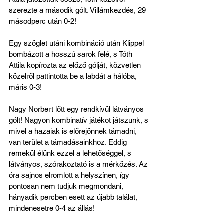
szerezte a második gólt. Villámkezdés, 29 
másodperc után 0-2!
Egy szöglet utáni kombináció után Klippel 
bombázott a hosszú sarok felé, s Tóth 
Attila kopírozta az előző gólját, közvetlen 
közelről pattintotta be a labdát a hálóba, 
máris 0-3!
Nagy Norbert lőtt egy rendkívül látványos 
gólt! Nagyon kombinatív játékot játszunk, s 
mivel a hazaiak is előrejönnek támadni, 
van terület a támadásainkhoz. Eddig 
remekül élünk ezzel a lehetőséggel, s 
látványos, szórakoztató is a mérkőzés. Az 
óra sajnos elromlott a helyszínen, így 
pontosan nem tudjuk megmondani, 
hányadik percben esett az újabb találat, 
mindenesetre 0-4 az állás!