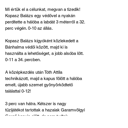
Mi értük el a célunkat, megvan a tizedik! 
Kopasz Balázs egy védővel a nyakán 
perdítette a hálóba a labdát 3 méterről a 32. 
perc végén. 0-10 az állás.
Kopasz Balázs kígyóként közlekedett a 
Bánhalma védői között, majd ki is 
használta a lehetőséget, a jobb alsóba lőtt. 
0-11 a 34. percben.
A középkezdés után Tóth Attila 
technikázott, majd a kapus fölött a hálóba 
emelt, újabb szemet gyönyörködtető 
találattal 0-12!
3 perc van hátra. Kétszer is nagy 
tűzijátékot tartottak a hazaiak Garamvölgyi 
Gergő kapuja előtt, de nem tudtak 
betalálni, nem volt szerencséjük, illetve 