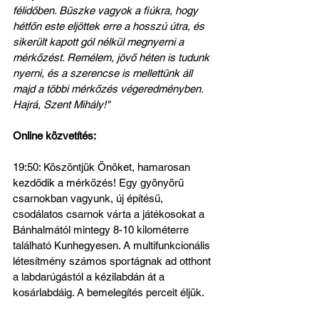
félidőben. Büszke vagyok a fiúkra, hogy 
hétfőn este eljöttek erre a hosszú útra, és 
sikerült kapott gól nélkül megnyerni a 
mérkőzést. Remélem, jövő héten is tudunk 
nyerni, és a szerencse is mellettünk áll 
majd a többi mérkőzés végeredményben. 
Hajrá, Szent Mihály!"
Online közvetítés:
19:50: Köszöntjük Önöket, hamarosan 
kezdődik a mérkőzés! Egy gyönyörű 
csarnokban vagyunk, új építésű, 
csodálatos csarnok várta a játékosokat a 
Bánhalmától mintegy 8-10 kilométerre 
található Kunhegyesen. A multifunkcionális 
létesítmény számos sportágnak ad otthont 
a labdarúgástól a kézilabdán át a 
kosárlabdáig. A bemelegítés perceit éljük.