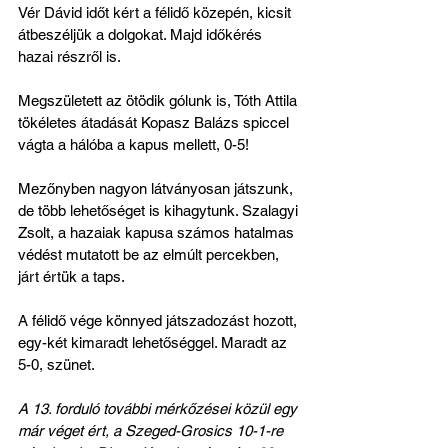
Vér Dávid időt kért a félidő közepén, kicsit 
átbeszéljük a dolgokat. Majd időkérés 
hazai részről is.
Megszületett az ötödik gólunk is, Tóth Attila 
tökéletes átadását Kopasz Balázs spiccel 
vágta a hálóba a kapus mellett, 0-5!
Mezőnyben nagyon látványosan játszunk, 
de több lehetőséget is kihagytunk. Szalagyi 
Zsolt, a hazaiak kapusa számos hatalmas 
védést mutatott be az elmúlt percekben, 
járt értük a taps.
A félidő vége könnyed játszadozást hozott, 
egy-két kimaradt lehetőséggel. Maradt az 
5-0, szünet.
A 13. forduló további mérkőzései közül egy 
már véget ért, a Szeged-Grosics 10-1-re 