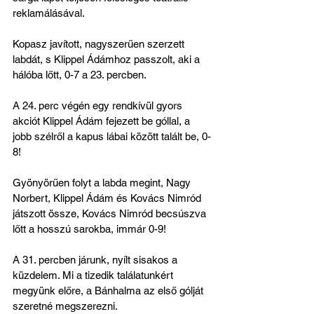
reklamálásával.
Kopasz javított, nagyszerűen szerzett 
labdát, s Klippel Ádámhoz passzolt, aki a 
hálóba lőtt, 0-7 a 23. percben. 
A 24. perc végén egy rendkívül gyors 
akciót Klippel Ádám fejezett be góllal, a 
jobb szélről a kapus lábai között talált be, 0-
8!
Gyönyörűen folyt a labda megint, Nagy 
Norbert, Klippel Ádám és Kovács Nimród 
játszott össze, Kovács Nimród becsúszva 
lőtt a hosszú sarokba, immár 0-9!
A 31. percben járunk, nyílt sisakos a 
küzdelem. Mi a tizedik találatunkért 
megyünk előre, a Bánhalma az első gólját 
szeretné megszerezni.