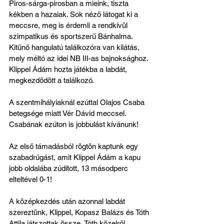
Piros-sárga-pirosban a mieink, tiszta 
kékben a hazaiak. Sok néző látogat ki a 
meccsre, meg is érdemli a rendkívül 
szimpatikus és sportszerű Bánhalma. 
Kitűnő hangulatú találkozóra van kilátás, 
mely méltó az idei NB III-as bajnoksághoz. 
Klippel Ádám hozta játékba a labdát, 
megkezdődött a találkozó.
A szentmihályiaknál ezúttal Olajos Csaba 
betegsége miatt Vér Dávid meccsel. 
Csabának ezúton is jobbulást kívánunk!
Az első támadásból rögtön kaptunk egy 
szabadrúgást, amit Klippel Ádám a kapu 
jobb oldalába zúdított, 13 másodperc 
elteltével 0-1!
A középkezdés után azonnal labdát 
szereztünk, Klippel, Kopasz Balázs és Tóth 
Attila játszottak össze, Tóth közelről 