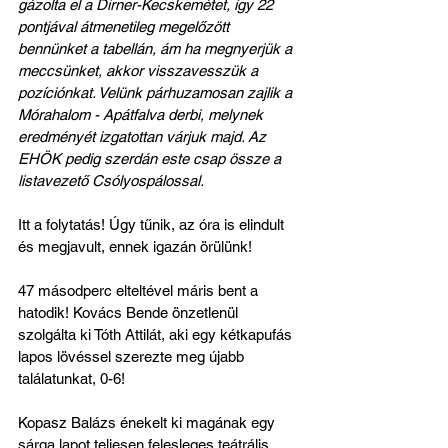
gázolta el a Dirner-Kecskemétet, így 22 
pontjával átmenetileg megelőzött 
bennünket a tabellán, ám ha megnyerjük a 
meccsünket, akkor visszavesszük a 
pozíciónkat. Velünk párhuzamosan zajlik a 
Mórahalom - Apátfalva derbi, melynek 
eredményét izgatottan várjuk majd. Az 
EHÖK pedig szerdán este csap össze a 
listavezető Csólyospálossal.
Itt a folytatás! Úgy tűnik, az óra is elindult 
és megjavult, ennek igazán örülünk!
47 másodperc elteltével máris bent a 
hatodik! Kovács Bende önzetlenül 
szolgálta ki Tóth Attilát, aki egy kétkapufás 
lapos lövéssel szerezte meg újabb 
találatunkat, 0-6!
Kopasz Balázs énekelt ki magának egy 
sárga lapot teljesen felesleges teátrális 