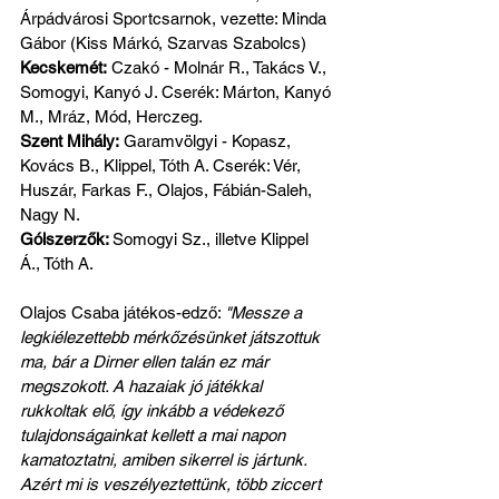
Árpádvárosi Sportcsarnok, vezette: Minda 
Gábor (Kiss Márkó, Szarvas Szabolcs)
Kecskemét:
 Czakó - Molnár R., Takács V., 
Somogyi, Kanyó J. Cserék: Márton, Kanyó 
M., Mráz, Mód, Herczeg.
Szent Mihály:
 Garamvölgyi - Kopasz, 
Kovács B., Klippel, Tóth A. Cserék: Vér, 
Huszár, Farkas F., Olajos, Fábián-Saleh, 
Nagy N.
Gólszerzők: 
Somogyi Sz., illetve Klippel 
Á., Tóth A.
Olajos Csaba játékos-edző: 
"Messze a 
legkiélezettebb mérkőzésünket játszottuk 
ma, bár a Dirner ellen talán ez már 
megszokott. A hazaiak jó játékkal 
rukkoltak elő, így inkább a védekező 
tulajdonságainkat kellett a mai napon 
kamatoztatni, amiben sikerrel is jártunk. 
Azért mi is veszélyeztettünk, több ziccert 