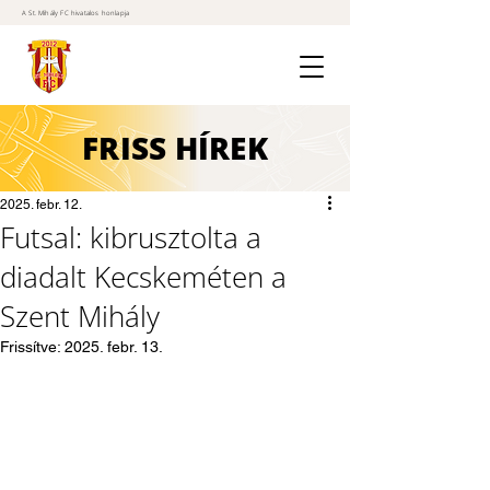
A St. Mihály FC hivatalos honlapja
FRISS
HÍREK
2025. febr. 12.
Futsal: kibrusztolta a
diadalt Kecskeméten a
Szent Mihály
Frissítve:
2025. febr. 13.