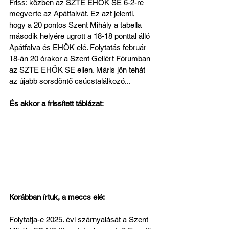
Friss: közben az SZTE EHÖK SE 6-2-re 
megverte az Apátfalvát. Ez azt jelenti, 
hogy a 20 pontos Szent Mihály a tabella 
második helyére ugrott a 18-18 ponttal álló 
Apátfalva és EHÖK elé. Folytatás február 
18-án 20 órakor a Szent Gellért Fórumban 
az SZTE EHÖK SE ellen. Máris jön tehát 
az újabb sorsdöntő csúcstalálkozó...
És akkor a frissített táblázat:
Korábban írtuk, a meccs elé:
Folytatja-e 2025. évi szárnyalását a Szent 