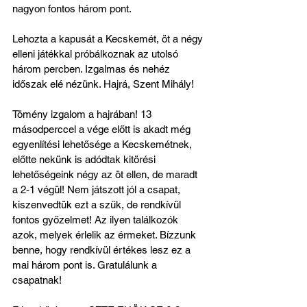
nagyon fontos három pont.
Lehozta a kapusát a Kecskemét, öt a négy 
elleni játékkal próbálkoznak az utolsó 
három percben. Izgalmas és nehéz 
időszak elé nézünk. Hajrá, Szent Mihály!
Tömény izgalom a hajrában! 13 
másodperccel a vége előtt is akadt még 
egyenlítési lehetősége a Kecskemétnek, 
előtte nekünk is adódtak kitörési 
lehetőségeink négy az öt ellen, de maradt 
a 2-1 végül! Nem játszott jól a csapat, 
kiszenvedtük ezt a szűk, de rendkívül 
fontos győzelmet! Az ilyen találkozók 
azok, melyek érlelik az érmeket. Bízzunk 
benne, hogy rendkívül értékes lesz ez a 
mai három pont is. Gratulálunk a 
csapatnak!