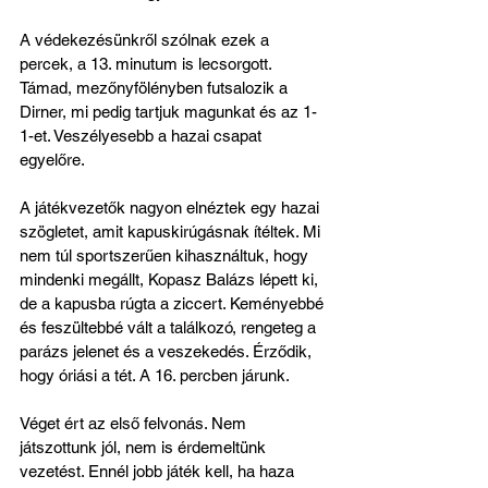
A védekezésünkről szólnak ezek a 
percek, a 13. minutum is lecsorgott. 
Támad, mezőnyfölényben futsalozik a 
Dirner, mi pedig tartjuk magunkat és az 1-
1-et. Veszélyesebb a hazai csapat 
egyelőre. 
A játékvezetők nagyon elnéztek egy hazai 
szögletet, amit kapuskirúgásnak ítéltek. Mi 
nem túl sportszerűen kihasználtuk, hogy 
mindenki megállt, Kopasz Balázs lépett ki, 
de a kapusba rúgta a ziccert. Keményebbé 
és feszültebbé vált a találkozó, rengeteg a 
parázs jelenet és a veszekedés. Érződik, 
hogy óriási a tét. A 16. percben járunk.
Véget ért az első felvonás. Nem 
játszottunk jól, nem is érdemeltünk 
vezetést. Ennél jobb játék kell, ha haza 