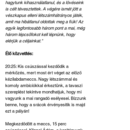
hagytunk kihasználatlanul, és a lövéseink 
is célt tévesztettek. A végére ismét jött a 
vészkapus elleni létszámhátrányos játék, 
amit ma hibátlanul oldottak meg a fiúk! Az 
egyik legfontosabb három pont a mai, még 
három lépcsőfokot kell lépnünk, hogy 
elérjük a céljainkat."
Élő közvetítés:
20:25: Kis csúszással kezdődik a 
mérkőzés, mert most ért véget az előző 
kézilabdameccs. Nagy létszámmal és 
komoly ambíciókkal érkeztünk, a tavaszi 
szereplést tekintve mondhatjuk, hogy mi 
vagyunk a mai rangadó esélyesei. Bízzunk 
benne, hogy a srácok érvényesítik is majd 
ezt a pályán!
Megkezdődött a meccs, 15 perc 