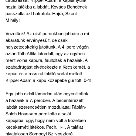
csúszással. Klippel Ádám, a kapitányunk 
hozta játékba a labdát, Kovács Bendének 
passzolta azt hátrafelé. Hajrá, Szent 
Mihály!
Vezetünk! Az első percekben jobbára a mi 
akaratunk érvényesült, de csak 
helyzetecskékig jutottunk. A 4. perc végén 
aztán Tóth Attila lefordult, egy az egyben 
ment volna kapura, faultolták a hazaiak. A 
szabadrúgást elvédekezte a Kecskemét, a 
kapus és a rosszul felálló sorfal mellett 
Klippel Ádám a kapu közepébe gurított, 0-1!
Egy jobb oldali támadás után egyenlítettek 
a hazaiak a 7. percben. A becenterezett 
labdát szerencsétlen mozdulattal Fábián-
Saleh Houssam perdítette a saját 
kapujába, úgy, hogy nem volt a közelben 
kecskeméti játékos. Pech, 1-1. A találat 
hivatalosan Somogyi Szilveszteré.