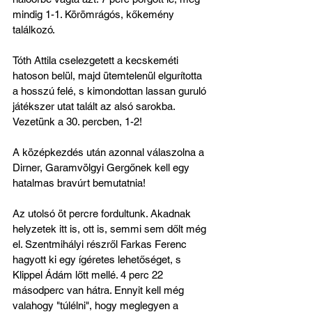
mindig 1-1. Körömrágós, kőkemény 
találkozó.
Tóth Attila cselezgetett a kecskeméti 
hatoson belül, majd ütemtelenül elgurította 
a hosszú felé, s kimondottan lassan guruló 
játékszer utat talált az alsó sarokba. 
Vezetünk a 30. percben, 1-2!
A középkezdés után azonnal válaszolna a 
Dirner, Garamvölgyi Gergőnek kell egy 
hatalmas bravúrt bemutatnia!
Az utolsó öt percre fordultunk. Akadnak 
helyzetek itt is, ott is, semmi sem dőlt még 
el. Szentmihályi részről Farkas Ferenc 
hagyott ki egy ígéretes lehetőséget, s 
Klippel Ádám lőtt mellé. 4 perc 22 
másodperc van hátra. Ennyit kell még 
valahogy "túlélni", hogy meglegyen a 