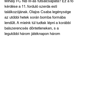
Mihály FC NB III-as futsalcsapata? Ez a fő 
kérdése a 11. forduló szerda esti 
találkozójának. Olajos Csaba legénysége 
az utóbbi hetek során bomba formába 
lendült. A mieink túl tudtak lépni a korábbi 
balszerencsés döntetleneken, s a 
legutóbbi három játéknapon három 
topcsapatot fektettek két vállra. Az 
apátfalvi diadal, a fiatal és lendületes 
Szeged-Grosics mattolása, majd az 
éllovas Csólyospálos hibátlan 
teljesítményének kitörlése egyaránt az 
igen komoly bravúr és a sokáig 
emlékezetes teljesítmény kategóriájába 
sorolható. Klippel Ádámék ennek 
köszönhetően 17 ponttal előre is törtek a 
táblázat harmadik helyére, s joggal 
álmodhatnak az éremszerzésről a 
bajnokság hajrájában. Ahhoz persze, hogy 
odaérjen a dobogóra a Szent Mihály, az 
utolsó négy fordulóban is ugyanazt a 