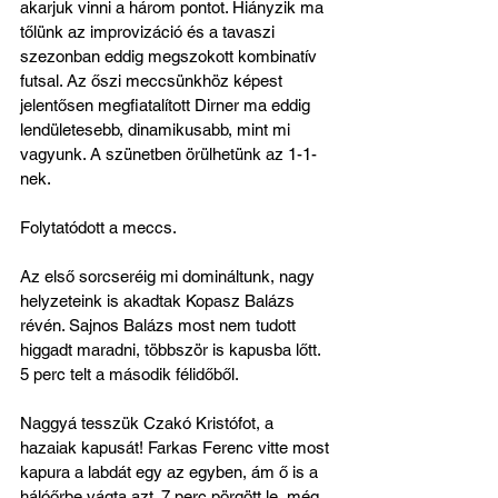
akarjuk vinni a három pontot. Hiányzik ma 
tőlünk az improvizáció és a tavaszi 
szezonban eddig megszokott kombinatív 
futsal. Az őszi meccsünkhöz képest 
jelentősen megfiatalított Dirner ma eddig 
lendületesebb, dinamikusabb, mint mi 
vagyunk. A szünetben örülhetünk az 1-1-
nek.
Folytatódott a meccs.
Az első sorcseréig mi domináltunk, nagy 
helyzeteink is akadtak Kopasz Balázs 
révén. Sajnos Balázs most nem tudott 
higgadt maradni, többször is kapusba lőtt. 
5 perc telt a második félidőből. 
Naggyá tesszük Czakó Kristófot, a 
hazaiak kapusát! Farkas Ferenc vitte most 
kapura a labdát egy az egyben, ám ő is a 
hálóőrbe vágta azt. 7 perc pörgött le, még 