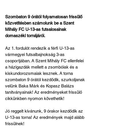
Szombaton 9 órától folyamatosan frissülő 
közvetítésben számolunk be a Szent 
Mihály FC U-13-as futsalosainak 
domaszéki tornájáról.
Az 1. fordulót rendezik a férfi U-13-as 
vármegyei futsalbajnokság 3-as 
csoportjában. A Szent Mihály FC ellenfelei 
a házigazdák mellett a zsombóiak és a 
kiskundorozsmaiak lesznek. A torna 
szombaton 9 órától kezdődik, szurkoljanak 
velünk Baka Márk és Kopasz Balázs 
tanítványainak! Az eredményeket frissülő 
cikkünkben nyomon követhetik!
Jó reggelt kívánunk, 9 órakor kezdődik az 
U-13-as torna! Az eredmények majd alább 
frissülnek!