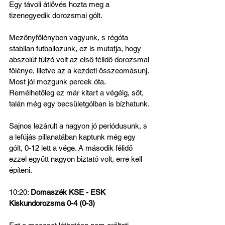
Egy távoli átlövés hozta meg a 
tizenegyedik dorozsmai gólt.
Mezőnyfölényben vagyunk, s régóta 
stabilan futballozunk, ez is mutatja, hogy 
abszolút túlzó volt az első félidő dorozsmai 
fölénye, illetve az a kezdeti összeomásunj. 
Most jól mozgunk percek óta. 
Remélhetőleg ez már kitart a végéig, sőt, 
talán még egy becsületgólban is bízhatunk. 
Sajnos lezárult a nagyon jó periódusunk, s 
a lefújás pillanatában kaptunk még egy 
gólt, 0-12 lett a vége. A második félidő 
ezzel együtt nagyon biztató volt, erre kell 
építeni.
10:20: 
Domaszék KSE - ESK 
Kiskundorozsma 0-4 (0-3)