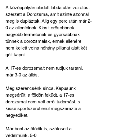
A középpályán eladott labda után vezetést 
szerzett a Dorozsma, amit szinte azonnal 
meg is dupláztak. Alig egy perc után már 2-
0 az ellenfélnek. Kicsit erősebbnek, 
nagyobb termetűnek és gyorsabbnak 
tűnnek a dorozsmaiak, ennek ellenére 
nem kellett volna néhány pillanat alatt két 
gólt kapni.
A 17-es dorozsmait nem tudjuk tartani, 
már 3-0 az állás.
Még szerencsénk sincs. Kapusunk 
megsérült, a földön feküdt, a 17-es 
dorozsmai nem vett erről tudomást, s 
kissé sportszerűtlenül megszerezte a 
negyediket.
Már bent az ötödik is, szétesett a 
védelmünk, 5-0.