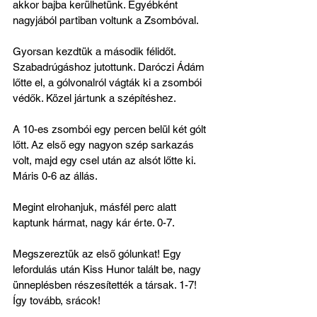
akkor bajba kerülhetünk. Egyébként 
nagyjából partiban voltunk a Zsombóval.
Gyorsan kezdtük a második félidőt. 
Szabadrúgáshoz jutottunk. Daróczi Ádám 
lőtte el, a gólvonalról vágták ki a zsombói 
védők. Közel jártunk a szépítéshez.
A 10-es zsombói egy percen belül két gólt 
lőtt. Az első egy nagyon szép sarkazás 
volt, majd egy csel után az alsót lőtte ki. 
Máris 0-6 az állás.
Megint elrohanjuk, másfél perc alatt 
kaptunk hármat, nagy kár érte. 0-7.
Megszereztük az első gólunkat! Egy 
lefordulás után Kiss Hunor talált be, nagy 
ünneplésben részesítették a társak. 1-7! 
Így tovább, srácok!