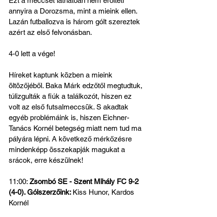
Ezt a meccset láthatóan nem erőlteti 
annyira a Dorozsma, mint a mieink ellen. 
Lazán futballozva is három gólt szereztek 
azért az első felvonásban.
4-0 lett a vége!
Híreket kaptunk közben a mieink 
öltözőjéből. Baka Márk edzőtől megtudtuk, 
túlizgulták a fiúk a találkozót, hiszen ez 
volt az első futsalmeccsük. S akadtak 
egyéb problémáink is, hiszen Eichner-
Tanács Kornél betegség miatt nem tud ma 
pályára lépni. A következő mérkőzésre 
mindenképp összekapják magukat a 
srácok, erre készülnek!
11:00: 
Zsombó SE - Szent Mihály FC 9-2 
(4-0). Gólszerzőink: 
Kiss Hunor, Kardos 
Kornél