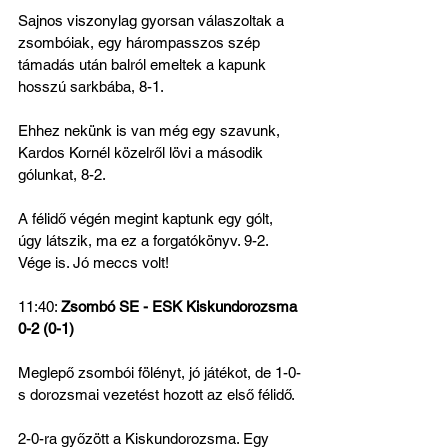
Sajnos viszonylag gyorsan válaszoltak a 
zsombóiak, egy hárompasszos szép 
támadás után balról emeltek a kapunk 
hosszú sarkbába, 8-1.
Ehhez nekünk is van még egy szavunk, 
Kardos Kornél közelről lövi a második 
gólunkat, 8-2.
A félidő végén megint kaptunk egy gólt, 
úgy látszik, ma ez a forgatókönyv. 9-2. 
Vége is. Jó meccs volt!
11:40: 
Zsombó SE - ESK Kiskundorozsma 
0-2 (0-1)
Meglepő zsombói fölényt, jó játékot, de 1-0-
s dorozsmai vezetést hozott az első félidő.
2-0-ra győzött a Kiskundorozsma. Egy 