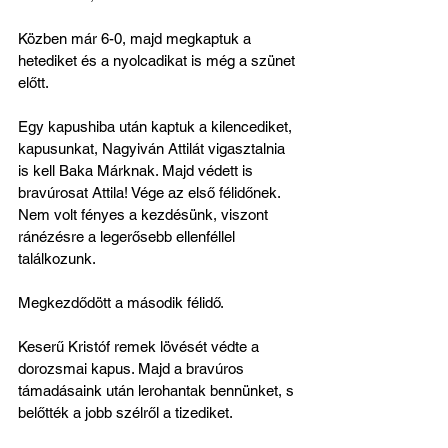
Közben már 6-0, majd megkaptuk a 
hetediket és a nyolcadikat is még a szünet 
előtt.
Egy kapushiba után kaptuk a kilencediket, 
kapusunkat, Nagyiván Attilát vigasztalnia 
is kell Baka Márknak. Majd védett is 
bravúrosat Attila! Vége az első félidőnek. 
Nem volt fényes a kezdésünk, viszont 
ránézésre a legerősebb ellenféllel 
találkozunk.
Megkezdődött a második félidő.
Keserű Kristóf remek lövését védte a 
dorozsmai kapus. Majd a bravúros 
támadásaink után lerohantak bennünket, s 
belőtték a jobb szélről a tizediket.