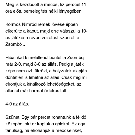
Meg is kezdődött a meccs, tíz perccel 11 
óra előtt, bemelegítés nélkl lényegében. 
Kormos Nimród remek lövése éppen 
elkerülte a kaput, majd erre válaszul a 10-
es játékosa révén vezetést szerzett a 
Zsombó...
Hibáinkat kíméletlenül bünteti a Zsombó, 
már 2-0, majd 3-0 az állás. Pedig a játék 
képe nem ezt tükrözi, a helyzetek alapján 
döntetlen is lehetne az állás. Csak míg mi 
elrontjuk a kínálkozó lehetőségeket, az 
ellenfél már hármat értékesített. 
4-0 az állás.
Szünet. Egy pár percet rohantunk a félidő 
közepén, akkor kaptuk a gólokat. Ez egy 
tanulság, ha elrohanjuk a meccseinket, 