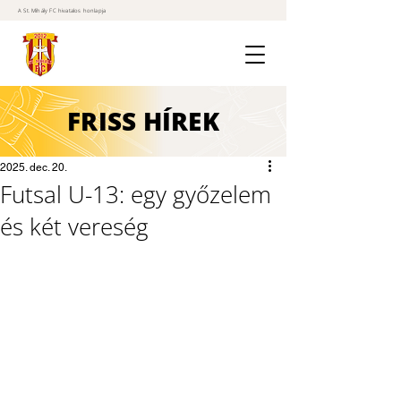
A St. Mihály FC hivatalos honlapja
FRISS
HÍREK
2025. dec. 20.
Futsal U-13: egy győzelem
és két vereség