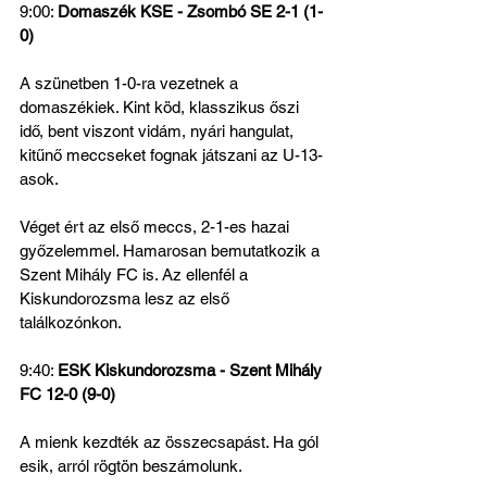
9:00: 
Domaszék KSE - Zsombó SE 2-1 (1-
0)
A szünetben 1-0-ra vezetnek a 
domaszékiek. Kint köd, klasszikus őszi 
idő, bent viszont vidám, nyári hangulat, 
kitűnő meccseket fognak játszani az U-13-
asok.
Véget ért az első meccs, 2-1-es hazai 
győzelemmel. Hamarosan bemutatkozik a 
Szent Mihály FC is. Az ellenfél a 
Kiskundorozsma lesz az első 
találkozónkon.
9:40: 
ESK Kiskundorozsma - Szent Mihály 
FC 12-0 (9-0)
A mienk kezdték az összecsapást. Ha gól 
esik, arról rögtön beszámolunk. 