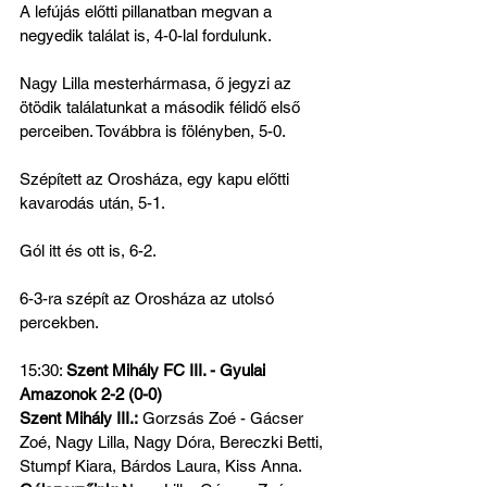
A lefújás előtti pillanatban megvan a 
negyedik találat is, 4-0-lal fordulunk.
Nagy Lilla mesterhármasa, ő jegyzi az 
ötödik találatunkat a második félidő első 
perceiben. Továbbra is fölényben, 5-0. 
Szépített az Orosháza, egy kapu előtti 
kavarodás után, 5-1.
Gól itt és ott is, 6-2.
6-3-ra szépít az Orosháza az utolsó 
percekben.
15:30: 
Szent Mihály FC III. - Gyulai 
Amazonok 2-2 (0-0)
Szent Mihály III.:
 Gorzsás Zoé - Gácser 
Zoé, Nagy Lilla, Nagy Dóra, Bereczki Betti, 
Stumpf Kiara, Bárdos Laura, Kiss Anna.