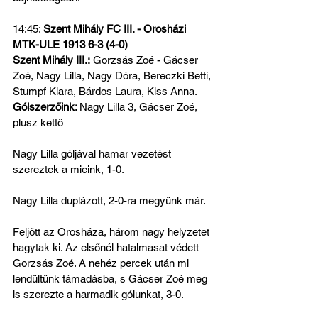
14:45: 
Szent Mihály FC III. - Orosházi 
MTK-ULE 1913 6-3 (4-0)
Szent Mihály III.:
 Gorzsás Zoé - Gácser 
Zoé, Nagy Lilla, Nagy Dóra, Bereczki Betti, 
Stumpf Kiara, Bárdos Laura, Kiss Anna.
Gólszerzőink: 
Nagy Lilla 3, Gácser Zoé, 
plusz kettő
Nagy Lilla góljával hamar vezetést 
szereztek a mieink, 1-0.
Nagy Lilla duplázott, 2-0-ra megyünk már.
Feljött az Orosháza, három nagy helyzetet 
hagytak ki. Az elsőnél hatalmasat védett 
Gorzsás Zoé. A nehéz percek után mi 
lendültünk támadásba, s Gácser Zoé meg 
is szerezte a harmadik gólunkat, 3-0.