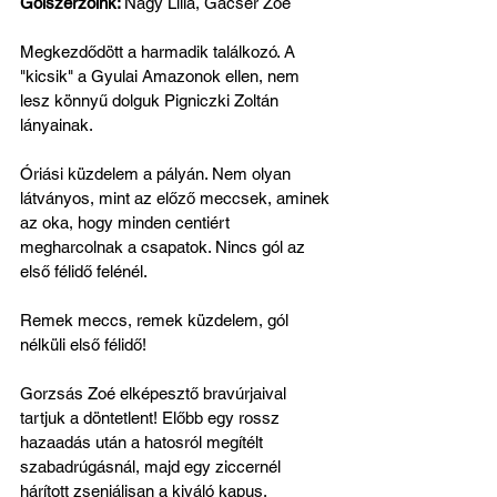
Gólszerzőink: 
Nagy Lilla, Gácser Zoé
Megkezdődött a harmadik találkozó. A 
"kicsik" a Gyulai Amazonok ellen, nem 
lesz könnyű dolguk Pigniczki Zoltán 
lányainak. 
Óriási küzdelem a pályán. Nem olyan 
látványos, mint az előző meccsek, aminek 
az oka, hogy minden centiért 
megharcolnak a csapatok. Nincs gól az 
első félidő felénél.
Remek meccs, remek küzdelem, gól 
nélküli első félidő!
Gorzsás Zoé elképesztő bravúrjaival 
tartjuk a döntetlent! Előbb egy rossz 
hazaadás után a hatosról megítélt 
szabadrúgásnál, majd egy ziccernél 
hárított zseniálisan a kiváló kapus. 