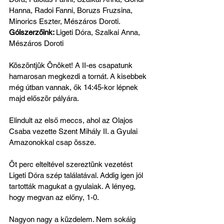
Hanna, Radoi Fanni, Boruzs Fruzsina, 
Minorics Eszter, Mészáros Doroti.
Gólszerzőink: 
Ligeti Dóra, Szalkai Anna, 
Mészáros Doroti
Köszöntjük Önöket! A II-es csapatunk 
hamarosan megkezdi a tornát. A kisebbek 
még útban vannak, ők 14:45-kor lépnek 
majd először pályára.
Elindult az első meccs, ahol az Olajos 
Csaba vezette Szent Mihály II. a Gyulai 
Amazonokkal csap össze.
Öt perc elteltével szereztünk vezetést 
Ligeti Dóra szép találatával. Addig igen jól 
tartották magukat a gyulaiak. A lényeg, 
hogy megvan az előny, 1-0.
Nagyon nagy a küzdelem. Nem sokáig 