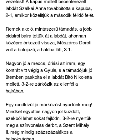
vezetést! A kapus mellett becenterezett 
labdát Szalkai Anna továbbította a kapuba, 
2-1, amikor közelítjük a második félidő felét.
Remek akció, mintaszerű támadás, a jobb 
oldalról balra tettük át a labdát, ahonnan 
középre érkezett vissza, Mészáros Doroti 
volt a befejező, a hálóba lőtt, 3-1.
Nagyon jó a meccs, óriási az iram, egy 
kontrát vitt végig a Gyula, s a támadójuk jó 
ütemben paskolta el a labdát Bitó Nikoletta 
mellett, 3-2-re zárkózik az ellenfél a 
hajrában.
Egy rendkívül jó mérkőzést nyertünk meg! 
Mindkét együttes nagyon jól küzdött, 
ezekből lehet sokat fejlődni. 3-2-re nyertük 
meg a színvonalas derbit, a Szent Mihály 
II. még mindig százszázalékos a 
bajnokságban.