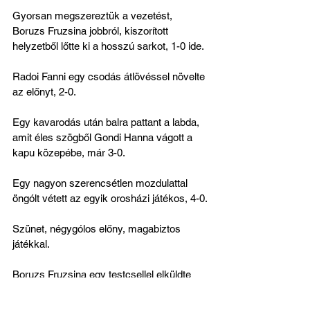
Gyorsan megszereztük a vezetést, 
Boruzs Fruzsina jobbról, kiszorított 
helyzetből lőtte ki a hosszú sarkot, 1-0 ide.
Radoi Fanni egy csodás átlövéssel növelte 
az előnyt, 2-0.
Egy kavarodás után balra pattant a labda, 
amit éles szögből Gondi Hanna vágott a 
kapu közepébe, már 3-0.
Egy nagyon szerencsétlen mozdulattal 
öngólt vétett az egyik orosházi játékos, 4-0.
Szünet, négygólos előny, magabiztos 
játékkal.
Boruzs Fruzsina egy testcsellel elküldte 
jobbra a kapust, s kilőtte a rövid alsót. 
Nagyon megérdemelte ezt a gólt, 