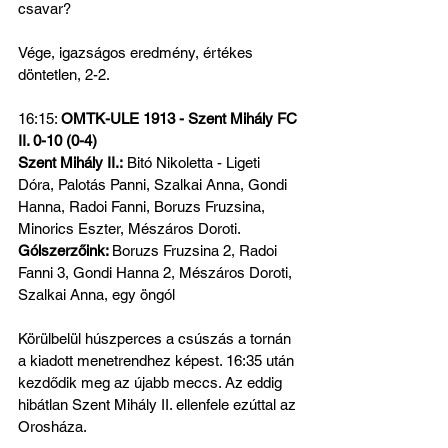
csavar?
Vége, igazságos eredmény, értékes 
döntetlen, 2-2.
16:15: 
OMTK-ULE 1913 - Szent Mihály FC 
II. 0-10 (0-4)
Szent Mihály II.:
 Bitó Nikoletta - Ligeti 
Dóra, Palotás Panni, Szalkai Anna, Gondi 
Hanna, Radoi Fanni, Boruzs Fruzsina, 
Minorics Eszter, Mészáros Doroti.
Gólszerzőink: 
Boruzs Fruzsina 2, Radoi 
Fanni 3, Gondi Hanna 2, Mészáros Doroti, 
Szalkai Anna, egy öngól
Körülbelül húszperces a csúszás a tornán 
a kiadott menetrendhez képest. 16:35 után 
kezdődik meg az újabb meccs. Az eddig 
hibátlan Szent Mihály II. ellenfele ezúttal az 
Orosháza.