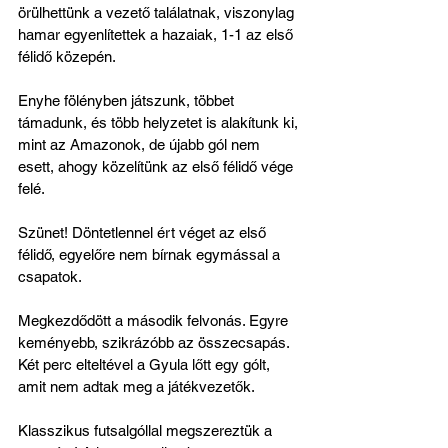
örülhettünk a vezető találatnak, viszonylag 
hamar egyenlítettek a hazaiak, 1-1 az első 
félidő közepén.
Enyhe fölényben játszunk, többet 
támadunk, és több helyzetet is alakítunk ki, 
mint az Amazonok, de újabb gól nem 
esett, ahogy közelítünk az első félidő vége 
felé. 
Szünet! Döntetlennel ért véget az első 
félidő, egyelőre nem bírnak egymással a 
csapatok.
Megkezdődött a második felvonás. Egyre 
keményebb, szikrázóbb az összecsapás. 
Két perc elteltével a Gyula lőtt egy gólt, 
amit nem adtak meg a játékvezetők.
Klasszikus futsalgóllal megszereztük a 