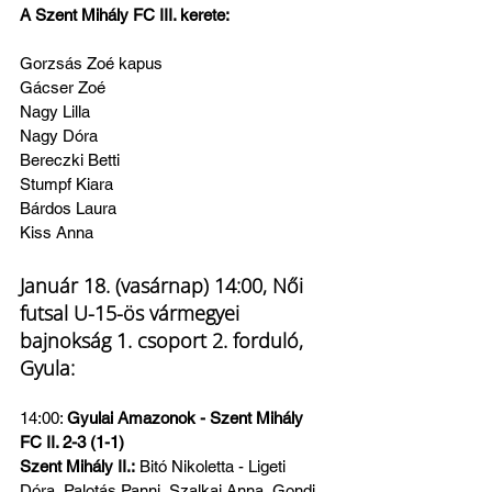
A Szent Mihály FC III. kerete:
Gorzsás Zoé kapus
Gácser Zoé
Nagy Lilla
Nagy Dóra
Bereczki Betti
Stumpf Kiara
Bárdos Laura
Kiss Anna
Január 18. (vasárnap) 14:00, Női 
futsal U-15-ös vármegyei 
bajnokság 1. csoport 2. forduló, 
Gyula:
14:00: 
Gyulai Amazonok - Szent Mihály 
FC II. 2-3 (1-1)
Szent Mihály II.:
 Bitó Nikoletta - Ligeti 
Dóra, Palotás Panni, Szalkai Anna, Gondi 