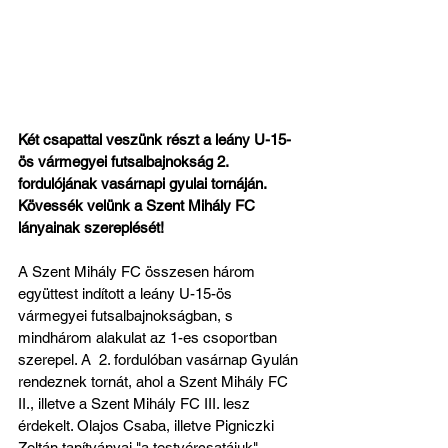
Két csapattal veszünk részt a leány U-15-
ös vármegyei futsalbajnokság 2. 
fordulójának vasárnapi gyulai tornáján. 
Kövessék velünk a Szent Mihály FC 
lányainak szereplését!
A Szent Mihály FC összesen három 
együttest indított a leány U-15-ös 
vármegyei futsalbajnokságban, s 
mindhárom alakulat az 1-es csoportban 
szerepel. A  2. fordulóban vasárnap Gyulán 
rendeznek tornát, ahol a Szent Mihály FC 
II., illetve a Szent Mihály FC III. lesz 
érdekelt. Olajos Csaba, illetve Pigniczki 
Zoltán tanítványai "a testvércsatájuk" 