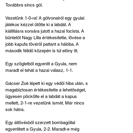
Továbbra sincs gól.
Vezetünk 1-0-ra! A gólvonalról egy gyulai 
játékos kézzel ütötte ki a labdát. A 
kiállításra sorsára jutott a hazai focista. A 
büntetőt Nagy Lilla értékesítette, lövése a 
jobb kapufa tövéről pattant a hálóba. A 
második félidő közepén is túl előny itt.
Egy szögletből egyenlít a Gyula, nem 
maradt el tehát a hazai válasz, 1-1.
Gácser Zoé lépett ki egy védői hiba után, s 
magabiztosan értékesítette a lehetőséget, 
ügyesen pöckölte el a labdát a kapus 
mellett, 2-1-re vezetünk ismét. Már nincs 
sok hátra.
Egy átlövésből szerzett bombagóllal 
egyenlített a Gyula, 2-2. Maradt-e még 