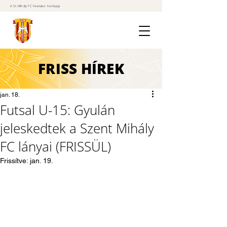
A St. Mihály FC hivatalos honlapja
FRISS
HÍREK
jan. 18.
Futsal U-15: Gyulán
jeleskedtek a Szent Mihály
FC lányai (FRISSÜL)
Frissítve:
jan. 19.