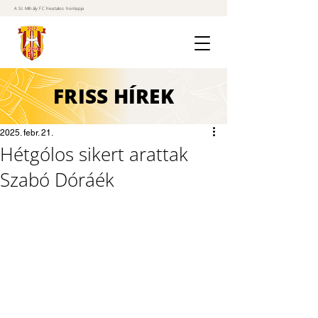
A St. Mihály FC hivatalos honlapja
FRISS
HÍREK
2025. febr. 21.
Hétgólos sikert arattak
Szabó Dóráék