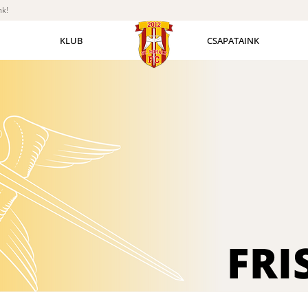
nk!
KLUB
CSAPATAINK
FRI