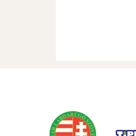
Rajt: Szent Mihály - Videoton
17 órától ÉLŐ