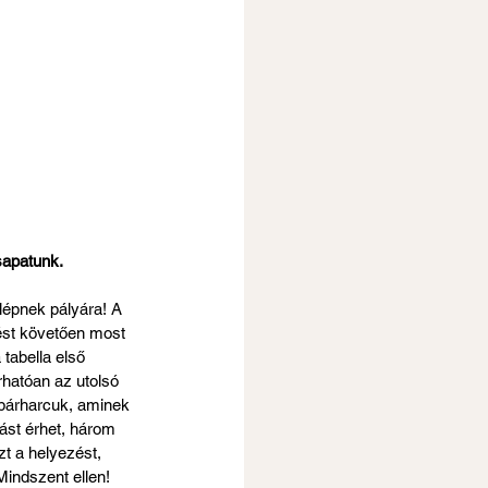
sapatunk.
lépnek pályára! A 
ést követően most 
tabella első 
hatóan az utolsó 
 párharcuk, aminek 
dást érhet, három 
t a helyezést, 
Mindszent ellen!