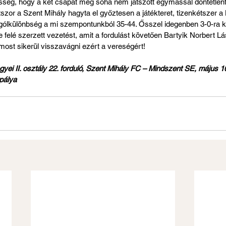
kesség, hogy a két csapat még soha nem játszott egymással döntetlent
zor a Szent Mihály hagyta el győztesen a játékteret, tizenkétszer a
t gólkülönbség a mi szempontunkból 35-44. Ősszel idegenben 3-0-ra ka
e felé szerzett vezetést, amit a fordulást követően Bartyik Norbert L
most sikerül visszavágni ezért a vereségért!
i II. osztály 22. forduló, Szent Mihály FC – Mindszent SE, május 10
pálya