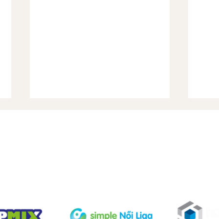
TÁMOGATÓINK
A jelen és a jövő csapatát
Hétvé
építi a Szent Mihály
Vide