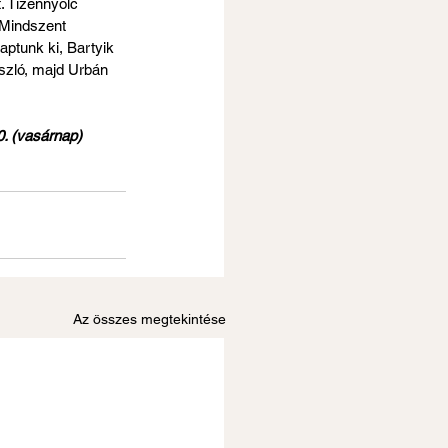
. Tizennyolc 
 Mindszent 
ptunk ki, Bartyik 
ászló, majd Urbán 
. (vasárnap) 
Az összes megtekintése