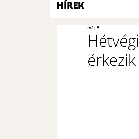
HÍREK
máj. 8.
Hétvégi
érkezik