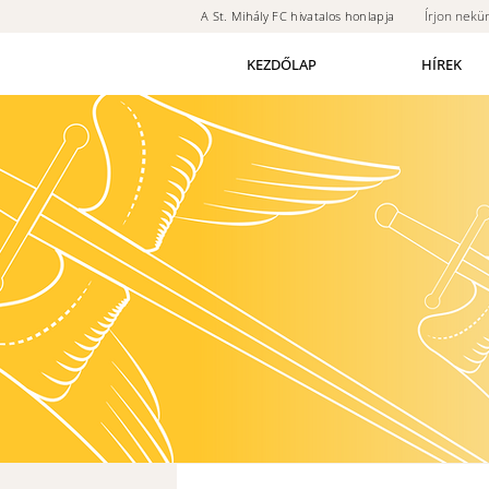
Írjon nekü
A St. Mihály FC hivatalos honlapja
KEZDŐLAP
HÍREK