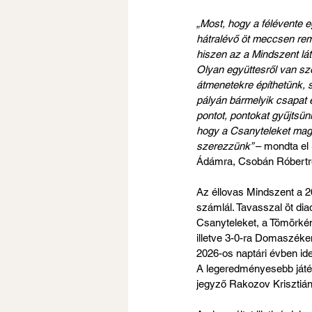
„Most, hogy a félévente e
hátralévő öt meccsen remé
hiszen az a Mindszent lá
Olyan együttesről van szó,
átmenetekre építhetünk, 
pályán bármelyik csapat e
pontot, pontokat gyűjtsü
hogy a Csanyteleket magu
szerezzünk” 
– mondta el
Ádámra, Csobán Róbertre
Az éllovas Mindszent a 2
számlál. Tavasszal öt diad
Csanyteleket, a Tömörkén
illetve 3-0-ra Domaszéke
2026-os naptári évben id
A legeredményesebb játéko
jegyző Rakozov Krisztián