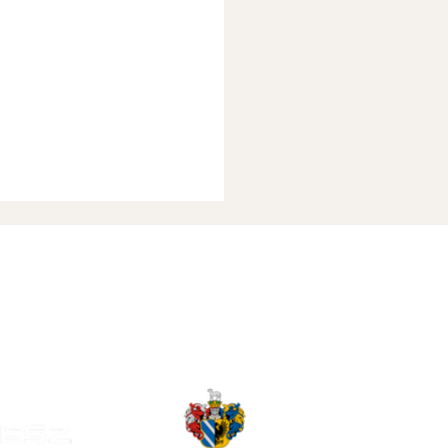
gi előzetes: rajt a
oton ellen