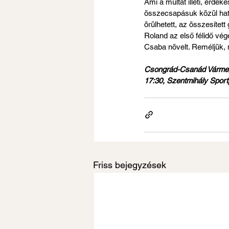
Ami a múltat illeti, érde
összecsapásuk közül hats
örülhetett, az összesítet
Roland az első félidő vég
Csaba növelt. Reméljük, 
Csongrád-Csanád Vármegye
17:30, Szentmihály Sport
Friss bejegyzések