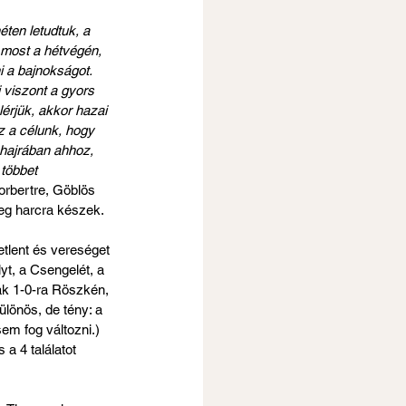
ten letudtuk, a 
 most a hétvégén, 
 a bajnokságot. 
i viszont a gyors 
érjük, akkor hazai 
z a célunk, hogy 
 hajrában ahhoz, 
többet 
rbertre, Göblös 
eg harcra készek.
tlent és vereséget 
yt, a Csengelét, a 
ak 1-0-ra Röszkén, 
lönös, de tény: a 
m fog változni.) 
a 4 találatot 