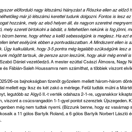
gyszer előforduló nagy létszámú hiányzást a Röszke ellen az előző hé
lhetőleg már jó létszámú kerettel tudunk dolgozni. Fontos is lesz ez
togat hozzánk, mely az első helyen áll, és nagyon szeretné megnyerni
 mely szereti birtokolni a labdát, s feltehetően nekünk is fog jönni, m
s bízom benne, hogy ehhez a kellő sebességünk is meglesz. Ha ezt el
llen lehet esélyünk ebben a pontvadászatban. A Mindszent ellen is a
nk. Úgy kalkulálunk, hogy 3-5 pontra még legalább szükségünk lesz a
nk mögött tartsuk, de persze azon leszünk, hogy akár még ennél is 
 Szabó Dániel vezetőedző. A mester ezúttal Császi Álmosra, Nagy No
 és Fábián-Saleh Houssamra nem számíthat, a többiek viszont elvil
025/26-os bajnokságban tizenöt győzelem mellett három-három dönte
al mellett egy iksz és két zakó a mérlege. Felül tudták múlni a Mártél
yt, legutóbb az Algyő II.-t verték odahaza 2-1-re, ugyanakkor kikapt
n, viszont a csúcsrangadón 1-1-gyel pontot szereztek Újszegeden. Kü
egenben még nem tudtak nyerni. (Bízzunk benne, hogy ez vasárnap se
saik a 11 gólos Bartyik Roland, a 6 gólos Bartyik Norbert László és 
.