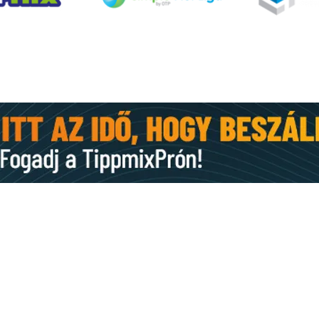
KAPCSOLAT
E-mail:
st.mihaly.fc@gmail.com
,
szentmihaly.kft@gmail.com
Levelezési cím: 6753 Szeged, Budai Nagy Antal u. 76.