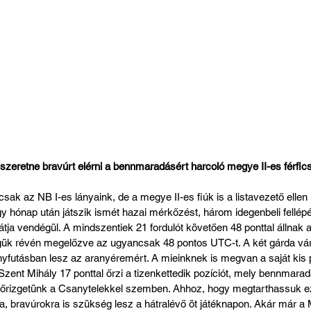
 szeretne bravúrt elérni a bennmaradásért harcoló megye II-es férfic
ak az NB I-es lányaink, de a megye II-es fiúk is a listavezető ellen 
y hónap után játszik ismét hazai mérkőzést, három idegenbeli fellép
tja vendégül. A mindszentiek 21 fordulót követően 48 ponttal állnak a 
gük révén megelőzve az ugyancsak 48 pontos UTC-t. A két gárda vár
enyfutásban lesz az aranyéremért. A mieinknek is megvan a saját kis
 Szent Mihály 17 ponttal őrzi a tizenkettedik pozíciót, mely bennmara
 s őrizgetünk a Csanytelekkel szemben. Ahhoz, hogy megtarthassuk ez
, bravúrokra is szükség lesz a hátralévő öt játéknapon. Akár már a 