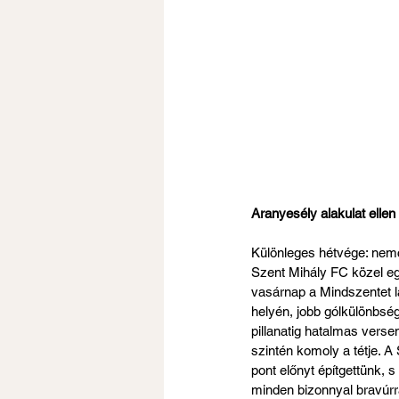
Aranyesély alakulat ellen
Különleges hétvége: nemcs
Szent Mihály FC közel eg
vasárnap a Mindszentet lá
helyén, jobb gólkülönbsé
pillanatig hatalmas vers
szintén komoly a tétje. A
pont előnyt építgettünk,
minden bizonnyal bravúrra