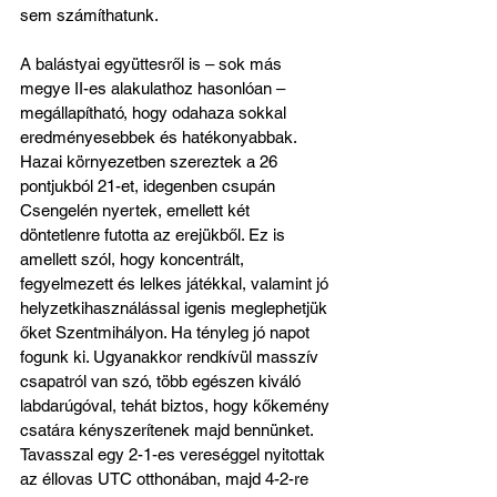
sem számíthatunk.
A balástyai együttesről is – sok más 
megye II-es alakulathoz hasonlóan – 
megállapítható, hogy odahaza sokkal 
eredményesebbek és hatékonyabbak. 
Hazai környezetben szereztek a 26 
pontjukból 21-et, idegenben csupán 
Csengelén nyertek, emellett két 
döntetlenre futotta az erejükből. Ez is 
amellett szól, hogy koncentrált, 
fegyelmezett és lelkes játékkal, valamint jó 
helyzetkihasználással igenis meglephetjük 
őket Szentmihályon. Ha tényleg jó napot 
fogunk ki. Ugyanakkor rendkívül masszív 
csapatról van szó, több egészen kiváló 
labdarúgóval, tehát biztos, hogy kőkemény 
csatára kényszerítenek majd bennünket. 
Tavasszal egy 2-1-es vereséggel nyitottak 
az éllovas UTC otthonában, majd 4-2-re 