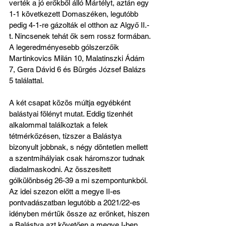
verték a jó erőkből álló Mártélyt, aztán egy 
1-1 következett Domaszéken, legutóbb 
pedig 4-1-re gázolták el otthon az Algyő II.-
t. Nincsenek tehát ők sem rossz formában. 
A legeredményesebb gólszerzőik 
Martinkovics Milán 10, Malatinszki Ádám 
7, Gera Dávid 6 és Bürgés József Balázs 
5 találattal.
A két csapat közös múltja egyébként 
balástyai fölényt mutat. Eddig tizenhét 
alkalommal találkoztak a felek 
tétmérkőzésen, tízszer a Balástya 
bizonyult jobbnak, s négy döntetlen mellett 
a szentmihályiak csak háromszor tudnak 
diadalmaskodni. Az összesített 
gólkülönbség 26-39 a mi szempontunkból. 
Az idei szezon előtt a megye II-es 
pontvadászatban legutóbb a 2021/22-es 
idényben mértük össze az erőnket, hiszen 
a Balástya azt követően a megye I-ben 