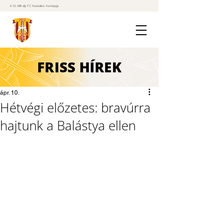
A St. Mihály FC hivatalos honlapja
FRISS
HÍREK
ápr. 10.
Hétvégi előzetes: bravúrra
hajtunk a Balástya ellen