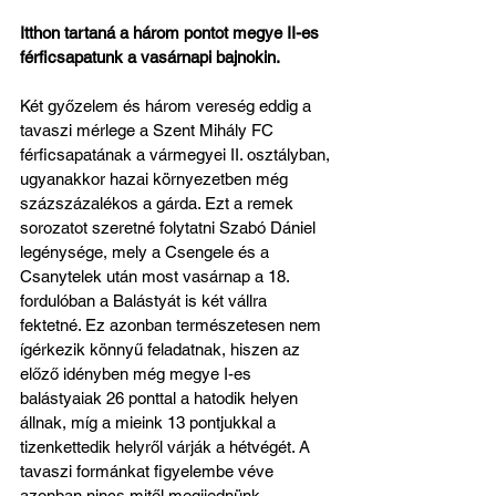
Itthon tartaná a három pontot megye II-es 
férficsapatunk a vasárnapi bajnokin.
Két győzelem és három vereség eddig a 
tavaszi mérlege a Szent Mihály FC 
férficsapatának a vármegyei II. osztályban, 
ugyanakkor hazai környezetben még 
százszázalékos a gárda. Ezt a remek 
sorozatot szeretné folytatni Szabó Dániel 
legénysége, mely a Csengele és a 
Csanytelek után most vasárnap a 18. 
fordulóban a Balástyát is két vállra 
fektetné. Ez azonban természetesen nem 
ígérkezik könnyű feladatnak, hiszen az 
előző idényben még megye I-es 
balástyaiak 26 ponttal a hatodik helyen 
állnak, míg a mieink 13 pontjukkal a 
tizenkettedik helyről várják a hétvégét. A 
tavaszi formánkat figyelembe véve 
azonban nincs mitől megijednünk, 