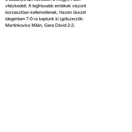
vitézkedett. A legfrissebb emlékek viszont 
borzasztóan kellemetlenek, hiszen ősszel 
idegenben 7-0-ra kaptunk ki (gólszerzők: 
Martinkovics Milán, Gera Dávid 2-2, 
Mágocsi Gergő, Szél Kevin és Bürgés 
József Balázs). Jó lenne ezért is 
törleszteni!
Csongrád-Csanád Vármegyei II. osztály 
18. forduló, Szent Mihály FC – KSE 
Balástya, április 12. (vasárnap) 16:30, 
Szentmihály Sportpálya
Az összes megtekintése
Friss bejegyzések