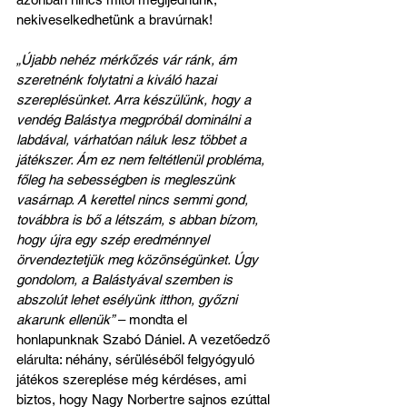
nekiveselkedhetünk a bravúrnak!
„Újabb nehéz mérkőzés vár ránk, ám 
szeretnénk folytatni a kiváló hazai 
szereplésünket. Arra készülünk, hogy a 
vendég Balástya megpróbál dominálni a 
labdával, várhatóan náluk lesz többet a 
játékszer. Ám ez nem feltétlenül probléma, 
főleg ha sebességben is megleszünk 
vasárnap. A kerettel nincs semmi gond, 
továbbra is bő a létszám, s abban bízom, 
hogy újra egy szép eredménnyel 
örvendeztetjük meg közönségünket. Úgy 
gondolom, a Balástyával szemben is 
abszolút lehet esélyünk itthon, győzni 
akarunk ellenük”
 – mondta el 
honlapunknak Szabó Dániel. A vezetőedző 
elárulta: néhány, sérüléséből felgyógyuló 
játékos szereplése még kérdéses, ami 
biztos, hogy Nagy Norbertre sajnos ezúttal 