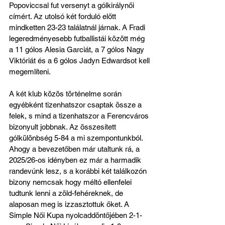
Popoviccsal fut versenyt a gólkirálynői 
címért. Az utolsó két forduló előtt 
mindketten 23-23 találatnál járnak. A Fradi 
legeredményesebb futballistái között még 
a 11 gólos Alesia Garciát, a 7 gólos Nagy 
Viktóriát és a 6 gólos Jadyn Edwardsot kell 
megemlíteni.
A két klub közös történelme során 
egyébként tizenhatszor csaptak össze a 
felek, s mind a tizenhatszor a Ferencváros 
bizonyult jobbnak. Az összesített 
gólkülönbség 5-84 a mi szempontunkból. 
Ahogy a bevezetőben már utaltunk rá, a 
2025/26-os idényben ez már a harmadik 
randevúnk lesz, s a korábbi két találkozón 
bizony nemcsak hogy méltó ellenfelei 
tudtunk lenni a zöld-fehéreknek, de 
alaposan meg is izzasztottuk őket. A 
Simple Női Kupa nyolcaddöntőjében 2-1-