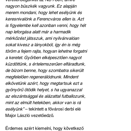
nagyon büszkék vagyunk. Ez alapján 
merem mondani, hogy lehet esélyünk és 
keresnivalónk a Ferencváros ellen is. Azt 
is figyelembe kell azonban venni, hogy hét 
nap leforgása alatt már a harmadik 
mérkőzést játsszuk, ami nyilvánvalóan 
sokat kivesz a lányokból, így én is még 
töröm a fejem rajta, hogyan lehetne forgatni 
a keretet. Győrben elképesztően nagyot 
küzdöttünk, s értelemszerűen elfáradtunk, 
de bízom benne, hogy szombatra sikerült 
megfelelően regenerálódnunk. Mindent 
elkövetünk azért, hogy megtartsuk ezt a 
gyönyörű ötödik helyet, s ha ugyanazzal 
az elszántsággal és alázattal futballozunk, 
mint az elmúlt hetekben, akkor van is rá 
esélyünk”
 – tekintett a fővárosi derbi elé 
Major László vezetőedző.
Érdemes azért kiemelni, hogy következő 