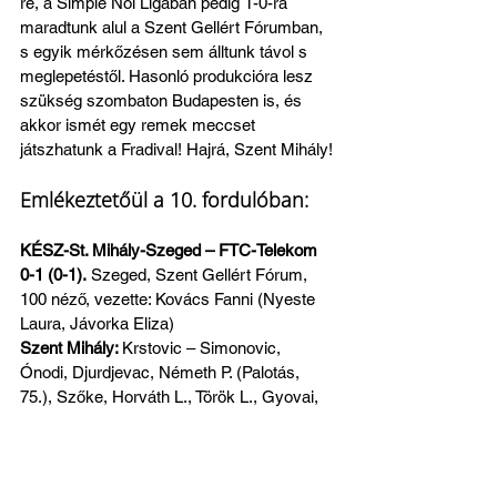
re, a Simple Női Ligában pedig 1-0-ra 
maradtunk alul a Szent Gellért Fórumban, 
s egyik mérkőzésen sem álltunk távol s 
meglepetéstől. Hasonló produkcióra lesz 
szükség szombaton Budapesten is, és 
akkor ismét egy remek meccset 
játszhatunk a Fradival! Hajrá, Szent Mihály!
Emlékeztetőül a 10. fordulóban:
KÉSZ-St. Mihály-Szeged – FTC-Telekom 
0-1 (0-1).
 Szeged, Szent Gellért Fórum, 
100 néző, vezette: Kovács Fanni (Nyeste 
Laura, Jávorka Eliza)
Szent Mihály: 
Krstovic – Simonovic, 
Ónodi, Djurdjevac, Németh P. (Palotás, 
75.), Szőke, Horváth L., Török L., Gyovai, 
Baranyi (Barna, 61.), Popovic. Vezetőedző: 
Major László.
Ferencváros: 
Kostic – Hanász, Frajtovic, 
Zágonyi, Fenyvesi, Ott, Edwards (Németh 