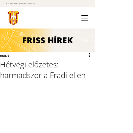
A St. Mihály FC hivatalos honlapja
FRISS
HÍREK
máj. 8.
Hétvégi előzetes:
harmadszor a Fradi ellen