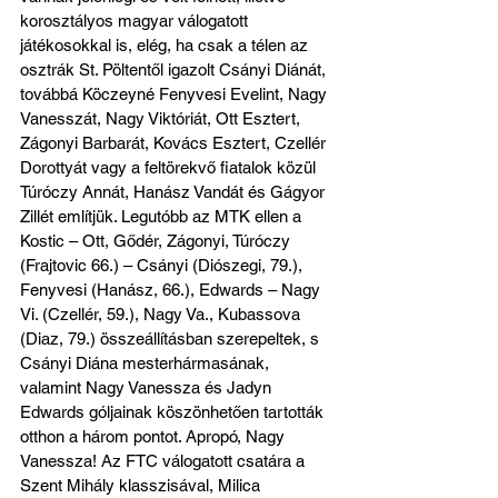
korosztályos magyar válogatott 
játékosokkal is, elég, ha csak a télen az 
osztrák St. Pöltentől igazolt Csányi Diánát, 
továbbá Köczeyné Fenyvesi Evelint, Nagy 
Vanesszát, Nagy Viktóriát, Ott Esztert, 
Zágonyi Barbarát, Kovács Esztert, Czellér 
Dorottyát vagy a feltörekvő fiatalok közül 
Túróczy Annát, Hanász Vandát és Gágyor 
Zillét említjük. Legutóbb az MTK ellen a 
Kostic – Ott, Gődér, Zágonyi, Túróczy 
(Frajtovic 66.) – Csányi (Diószegi, 79.), 
Fenyvesi (Hanász, 66.), Edwards – Nagy 
Vi. (Czellér, 59.), Nagy Va., Kubassova 
(Diaz, 79.) összeállításban szerepeltek, s 
Csányi Diána mesterhármasának, 
valamint Nagy Vanessza és Jadyn 
Edwards góljainak köszönhetően tartották 
otthon a három pontot. Apropó, Nagy 
Vanessza! Az FTC válogatott csatára a 
Szent Mihály klasszisával, Milica 