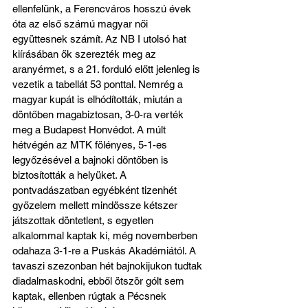
ellenfelünk, a Ferencváros hosszú évek 
óta az első számú magyar női 
együttesnek számít. Az NB I utolsó hat 
kiírásában ők szerezték meg az 
aranyérmet, s a 21. forduló előtt jelenleg is 
vezetik a tabellát 53 ponttal. Nemrég a 
magyar kupát is elhódították, miután a 
döntőben magabiztosan, 3-0-ra verték 
meg a Budapest Honvédot. A múlt 
hétvégén az MTK fölényes, 5-1-es 
legyőzésével a bajnoki döntőben is 
biztosították a helyüket. A 
pontvadászatban egyébként tizenhét 
győzelem mellett mindössze kétszer 
játszottak döntetlent, s egyetlen 
alkalommal kaptak ki, még novemberben 
odahaza 3-1-re a Puskás Akadémiától. A 
tavaszi szezonban hét bajnokijukon tudtak 
diadalmaskodni, ebből ötször gólt sem 
kaptak, ellenben rúgtak a Pécsnek 