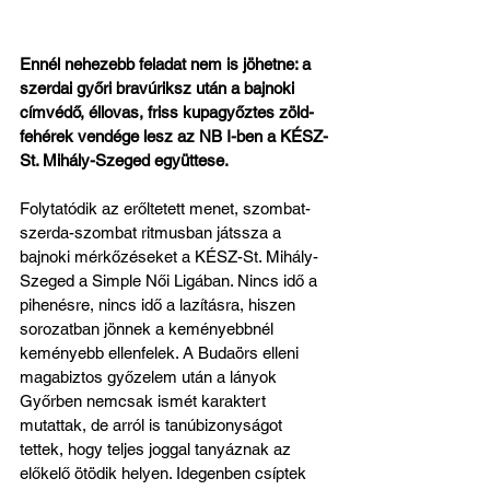
Ennél nehezebb feladat nem is jöhetne: a 
szerdai győri bravúriksz után a bajnoki 
címvédő, éllovas, friss kupagyőztes zöld-
fehérek vendége lesz az NB I-ben a KÉSZ-
St. Mihály-Szeged együttese.
Folytatódik az erőltetett menet, szombat-
szerda-szombat ritmusban játssza a 
bajnoki mérkőzéseket a KÉSZ-St. Mihály-
Szeged a Simple Női Ligában. Nincs idő a 
pihenésre, nincs idő a lazításra, hiszen 
sorozatban jönnek a keményebbnél 
keményebb ellenfelek. A Budaörs elleni 
magabiztos győzelem után a lányok 
Győrben nemcsak ismét karaktert 
mutattak, de arról is tanúbizonyságot 
tettek, hogy teljes joggal tanyáznak az 
előkelő ötödik helyen. Idegenben csíptek 