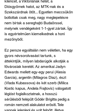
kilencet, a Viktoriának hetet, a 
Diósgyőrnek hatot, az MTK-nak és a 
Szekszárdnak ötöt... Egyetlen meccsükön 
botlottak csak meg, nagy meglepetésre 
nem bírtak a sereghajtó Budaörssel, 
melynek vendégeként 1-1-gyel zártak. Így 
is egyértelműen kiemelkednek a honi 
mezőnyből.
Ez persze egyáltalán nem véletlen, ha egy 
gyors névsorolvasást tartunk, s 
áttekintjük, milyen labdarúgók alkotják a 
fővárosiak keretét. Az amerikai Jadyn 
Edwards mellett egy-egy perui (Alesia 
Garcia), argentin (Milagros Diaz), észt 
(Vlada Kubassova) és két szerb (Milica 
Kostic kapus, Andela Frajtovic) válogatott 
légióst foglalkoztatnak, a hosszú 
sérülésből felépült Gődér Brigitta pedig a 
román nemzeti alakulatot erősíti. Tele 
vannak jelenlegi és volt felnőtt, illetve 