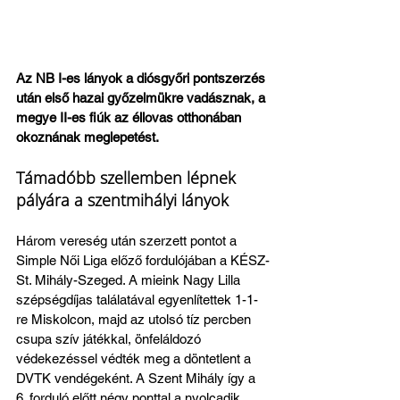
Az NB I-es lányok a diósgyőri pontszerzés 
után első hazai győzelmükre vadásznak, a 
megye II-es fiúk az éllovas otthonában 
okoznának meglepetést.
Támadóbb szellemben lépnek 
pályára a szentmihályi lányok
Három vereség után szerzett pontot a 
Simple Női Liga előző fordulójában a KÉSZ-
St. Mihály-Szeged. A mieink Nagy Lilla 
szépségdíjas találatával egyenlítettek 1-1-
re Miskolcon, majd az utolsó tíz percben 
csupa szív játékkal, önfeláldozó 
védekezéssel védték meg a döntetlent a 
DVTK vendégeként. A Szent Mihály így a 
6. forduló előtt négy ponttal a nyolcadik 