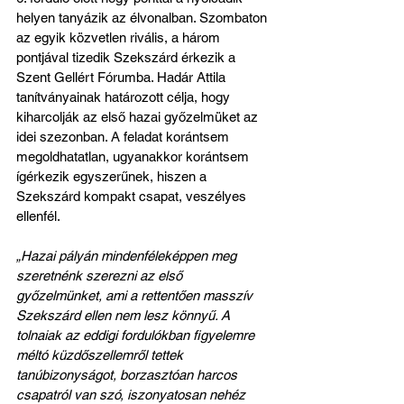
helyen tanyázik az élvonalban. Szombaton 
az egyik közvetlen rivális, a három 
pontjával tizedik Szekszárd érkezik a 
Szent Gellért Fórumba. Hadár Attila 
tanítványainak határozott célja, hogy 
kiharcolják az első hazai győzelmüket az 
idei szezonban. A feladat korántsem 
megoldhatatlan, ugyanakkor korántsem 
ígérkezik egyszerűnek, hiszen a 
Szekszárd kompakt csapat, veszélyes 
ellenfél.
„Hazai pályán mindenféleképpen meg 
szeretnénk szerezni az első 
győzelmünket, ami a rettentően masszív 
Szekszárd ellen nem lesz könnyű. A 
tolnaiak az eddigi fordulókban figyelemre 
méltó küzdőszellemről tettek 
tanúbizonyságot, borzasztóan harcos 
csapatról van szó, iszonyatosan nehéz 