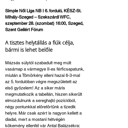
Simple Női Liga NB I 6. forduló, KÉSZ-St. 
Mihály-Szeged – Szekszárdi WFC, 
szeptember 28. (szombat) 16:00, Szeged, 
Szent Gellért Fórum 
A tisztes helytállás a fiúk célja, 
bármi is lehet belőle
Mázsás súlytól szabadult meg múlt 
vasárnap a vármegye II-es férficsapatunk, 
miután a Tömörkény elleni hazai 6-3-mal 
az 5. fordulóban végre megszületett az 
első győzelem! Az a siker máris 
megmutatkozik a tabellán, hiszen sikerült 
elmozdulnunk a sereghajtó pozícióból, 
négy pontunkkal előretörtünk a tizedik 
helyre. Már csak azért is nagyon kellett a 
diadal, mert a mostani hétvégén 
kőkemény ellenfél vár Antal Balázsékra: 