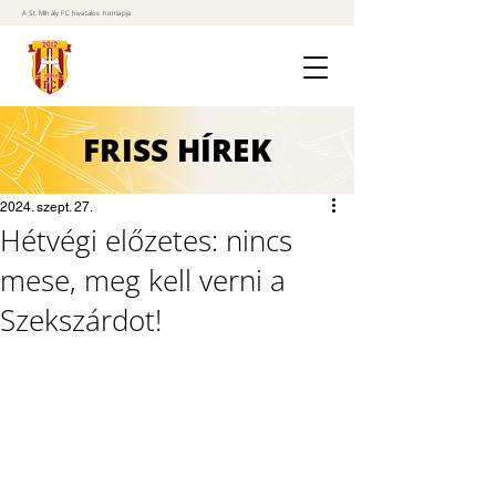
A St. Mihály FC hivatalos honlapja
FRISS
HÍREK
2024. szept. 27.
Hétvégi előzetes: nincs
mese, meg kell verni a
Szekszárdot!