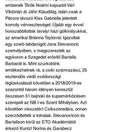
embereik Török Noémi kapustól Vári 
Viktórián át Jáhn Klaudiáig, talán csak a 
Pécsre távozó Kiss Gabriella jelentett 
komoly vérveszteséget. Újabb egy évvel 
hosszabbítottak tavalyi házi gólkirályukkal, 
az amerikai Brianna Taylorral. Igazoltak 
egy szerb labdarúgót Jana Stevanovic 
személyében, s megszerezték az 
egykoron a Szegedet erősítő Bartalis 
Barbarát is. Mint szurkolóink 
emlékezhetnek rá, a csíki származású, 25 
esztendős védő svédországi 
légióskodását követően a 2018/2019-es 
szezontól három idényen keresztül 
összesen 51 bajnoki és kupamérkőzésen 
szerepelt az NB I-es Szent Mihályban. Azt 
követően visszatért Csíkszeredára, onnan 
szerződtették a tolnaiak. Stevanovicon és 
Bartalison kívül az ETO Akadémiától 
érkező Kuntzl Norina és Garabecz 