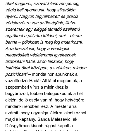
őket megtörni, szóval kilencven percig, 
végig kell nyomnunk, hogy sikerüljön 
nyerni. Nagyon fegyelmezett és precíz 
védekezésre van szükségünk, illetve 
szeretnék egy eléggé támadó szellemű 
együttest a pályára küldeni, ami – bízom 
benne – gólokban is meg fog mutatkozni. 
Arra készülünk, hogy a vendégek 
megerősített védelemmel igyekeznek 
biztosítani hátul, azon leszünk, hogy 
feltörjük őket középen, a széleken, minden 
pozícióban”
 – mondta honlapunknak a 
vezetőedző. Hadár Attilától megtudtuk, a 
szeptemberi vírus a mieinkhez is 
begyűrűzött, többen betegeskedtek a hét 
elején, de jó esély van rá, hogy hétvégére 
mindenki rendben lesz. A mester arra 
számít, hogy ugyanígy játékra jelentkezhet 
majd a kapitány, Sanda Malesevic, aki 
Diósgyőrben kisebb rúgást kapott a 