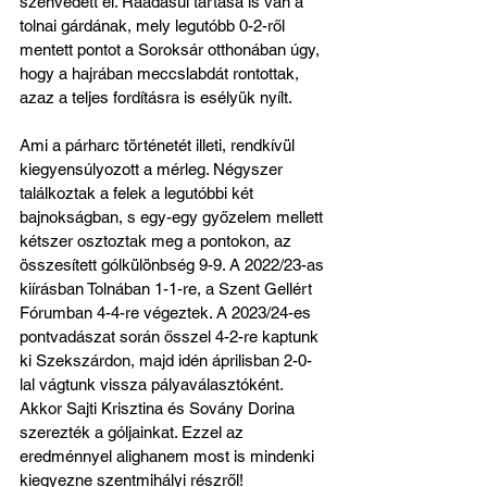
szenvedett el. Ráadásul tartása is van a 
tolnai gárdának, mely legutóbb 0-2-ről 
mentett pontot a Soroksár otthonában úgy, 
hogy a hajrában meccslabdát rontottak, 
azaz a teljes fordításra is esélyük nyílt.
Ami a párharc történetét illeti, rendkívül 
kiegyensúlyozott a mérleg. Négyszer 
találkoztak a felek a legutóbbi két 
bajnokságban, s egy-egy győzelem mellett 
kétszer osztoztak meg a pontokon, az 
összesített gólkülönbség 9-9. A 2022/23-as 
kiírásban Tolnában 1-1-re, a Szent Gellért 
Fórumban 4-4-re végeztek. A 2023/24-es 
pontvadászat során ősszel 4-2-re kaptunk 
ki Szekszárdon, majd idén áprilisban 2-0-
lal vágtunk vissza pályaválasztóként. 
Akkor Sajti Krisztina és Sovány Dorina 
szerezték a góljainkat. Ezzel az 
eredménnyel alighanem most is mindenki 
kiegyezne szentmihályi részről!