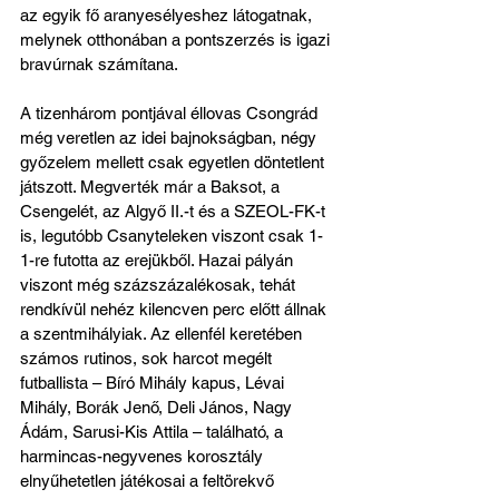
az egyik fő aranyesélyeshez látogatnak, 
melynek otthonában a pontszerzés is igazi 
bravúrnak számítana.
A tizenhárom pontjával éllovas Csongrád 
még veretlen az idei bajnokságban, négy 
győzelem mellett csak egyetlen döntetlent 
játszott. Megverték már a Baksot, a 
Csengelét, az Algyő II.-t és a SZEOL-FK-t 
is, legutóbb Csanyteleken viszont csak 1-
1-re futotta az erejükből. Hazai pályán 
viszont még százszázalékosak, tehát 
rendkívül nehéz kilencven perc előtt állnak 
a szentmihályiak. Az ellenfél keretében 
számos rutinos, sok harcot megélt 
futballista – Bíró Mihály kapus, Lévai 
Mihály, Borák Jenő, Deli János, Nagy 
Ádám, Sarusi-Kis Attila – található, a 
harmincas-negyvenes korosztály 
elnyűhetetlen játékosai a feltörekvő 