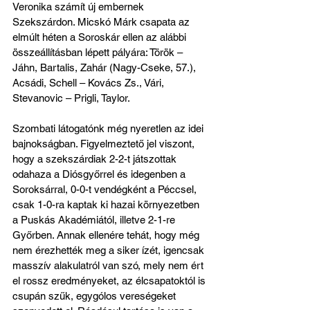
Veronika számít új embernek 
Szekszárdon. Micskó Márk csapata az 
elmúlt héten a Soroskár ellen az alábbi 
összeállításban lépett pályára: Török – 
Jáhn, Bartalis, Zahár (Nagy-Cseke, 57.), 
Acsádi, Schell – Kovács Zs., Vári, 
Stevanovic – Prigli, Taylor. 
Szombati látogatónk még nyeretlen az idei 
bajnokságban. Figyelmeztető jel viszont, 
hogy a szekszárdiak 2-2-t játszottak 
odahaza a Diósgyőrrel és idegenben a 
Soroksárral, 0-0-t vendégként a Péccsel, 
csak 1-0-ra kaptak ki hazai környezetben 
a Puskás Akadémiától, illetve 2-1-re 
Győrben. Annak ellenére tehát, hogy még 
nem érezhették meg a siker ízét, igencsak 
masszív alakulatról van szó, mely nem ért 
el rossz eredményeket, az élcsapatoktól is 
csupán szűk, egygólos vereségeket 