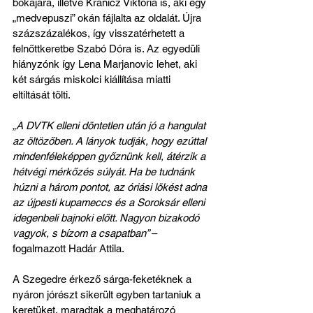
bokájára, illetve Kránicz Viktória is, aki egy 
„medvepuszi” okán fájlalta az oldalát. Újra 
százszázalékos, így visszatérhetett a 
felnőttkeretbe Szabó Dóra is. Az egyedüli 
hiányzónk így Lena Marjanovic lehet, aki 
két sárgás miskolci kiállítása miatti 
eltiltását tölti.
„A DVTK elleni döntetlen után jó a hangulat 
az öltözőben. A lányok tudják, hogy ezúttal 
mindenféleképpen győznünk kell, átérzik a 
hétvégi mérkőzés súlyát. Ha be tudnánk 
húzni a három pontot, az óriási lökést adna 
az újpesti kupameccs és a Soroksár elleni 
idegenbeli bajnoki előtt. Nagyon bizakodó 
vagyok, s bízom a csapatban” 
– 
fogalmazott Hadár Attila.
A Szegedre érkező sárga-feketéknek a 
nyáron jórészt sikerült egyben tartaniuk a 
keretüket, maradtak a meghatározó 