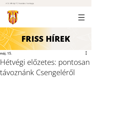
A St. Mihály FC hivatalos honlapja
FRISS
HÍREK
máj. 15.
Hétvégi előzetes: pontosan
távoznánk Csengeléről