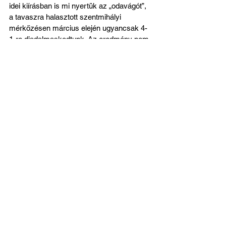
idei kiírásban is mi nyertük az „odavágót”, 
a tavaszra halasztott szentmihályi 
mérkőzésen március elején ugyancsak 4-
1-re diadalmaskodtunk. Az eredmény nem 
feltétlenül tükrözi, mennyire kemény és 
kiegyenlített csörtét láthatott a közönség: 
Márton Márk révén a csengeleiek 
vezettek, még a szünet előtt 
egyenlítettünk, s a második félidőben 
tudtuk döntésre vinni a dolgot 
(gólszerzőink: Olajos Csaba, Nándori 
Barnabás 2 és Arany Máté voltak). Jó 
lenne most idegenben is egy szép bravúrt 
bemutatni ellenük!
Csongrád-Csanád Vármegyei II. osztály 
23. forduló, Csengele KSE – Szent Mihály 
FC, május 17. (vasárnap) 17:30, Csengelei 
Sportpálya