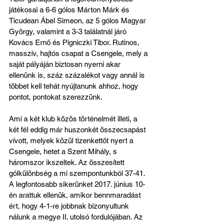
játékosai a 6-6 gólos Márton Márk és 
Ticudean Ábel Simeon, az 5 gólos Magyar 
György, valamint a 3-3 találatnál járó 
Kovács Ernő és Pigniczki Tibor. Rutinos, 
masszív, hajtós csapat a Csengele, mely a 
saját pályáján biztosan nyerni akar 
ellenünk is, száz százalékot vagy annál is 
többet kell tehát nyújtanunk ahhoz, hogy 
pontot, pontokat szerezzünk.
Ami a két klub közös történelmét illeti, a 
két fél eddig már huszonkét összecsapást 
vívott, melyek közül tizenkettőt nyert a 
Csengele, hetet a Szent Mihály, s 
háromszor ikszeltek. Az összesített 
gólkülönbség a mi szempontunkból 37-41. 
A legfontosabb sikerünket 2017. június 10-
én arattuk ellenük, amikor bennmaradást 
ért, hogy 4-1-re jobbnak bizonyultunk 
nálunk a megye II. utolsó fordulójában. Az 