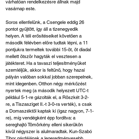
várhatóan rendelkezésre állnak majd 
vasárnap este.
Soros ellenfelünk, a Csengele eddig 26 
pontot gyűjtött, így áll a tizenegyedik 
helyen. A téli erősítéseiket követően a 
második félévben előre tudtak lépni, a 11 
pontjukra termeltek további 15-öt, öt diadal 
mellett ötször hagyták el vesztesen a 
játékteret. Ha a tavaszi teljesítményüket 
szemléljük, akkor is feltűnő, hogy hazai 
pályán valóban sokkal jobban szerepelnek, 
mint idegenben. Otthon négy mérkőzést 
nyertek meg (a második helyezett UTC-t 
például 5-1-re gázolták el, a Röszkét 3-2-
re, a Tiszasziget II.-t 3-0-ra verték), s csak 
a Domaszéktől kaptak ki (igaz nagyon, 7-1-
re), míg vendégként épp fordítva: a 
sereghajtó Tömörkény elleni sikerükön 
kívül négyszer is alulmaradtak. Kun-Szabó 
Tibor gárdájának a legeredményesebb 