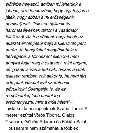
előtérbe helyezni, amiben mi lehetünk a 
jobban, arra törekszünk, hogy úgy folyjon a 
játék, hogy abban a mi erősségeink 
domináljanak. Teljesen nyíltnak és 
háromesélyesnek tartom a vasárnapi 
találkozót. Az fog dönteni, hogy kinek az 
akarata érvényesül majd a kilencven perc 
során. Jó hangulattal megyünk bele a 
hétvégébe, a Mindszent ellen 3-4 nem 
annyira fogta meg a csapatot, mint engem, 
és igazuk is van a fiúknak, hiszen a játék 
teljesen rendben volt akkor is, ha nem járt 
érte pont. Hasonlóval szeretnénk 
előrukkolni Csengelén is, és ez 
remélhetőleg több pontot fog 
eredményezni, mint a múlt héten” 
–
 nyilatkozta honlapunknak Szabó Dániel. A 
mester ezúttal Vörös Tiborra, Olajos 
Csabára, Göblös Ádámra és Fábián-Saleh 
Houssamra nem számíthat, a többiek 