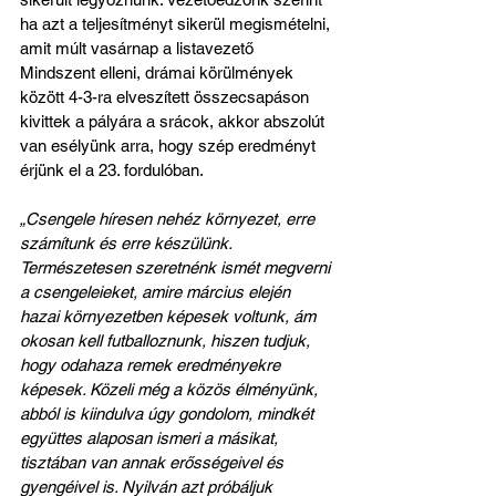
ha azt a teljesítményt sikerül megismételni, 
amit múlt vasárnap a listavezető 
Mindszent elleni, drámai körülmények 
között 4-3-ra elveszített összecsapáson 
kivittek a pályára a srácok, akkor abszolút 
van esélyünk arra, hogy szép eredményt 
érjünk el a 23. fordulóban.
„Csengele híresen nehéz környezet, erre 
számítunk és erre készülünk. 
Természetesen szeretnénk ismét megverni 
a csengeleieket, amire március elején 
hazai környezetben képesek voltunk, ám 
okosan kell futballoznunk, hiszen tudjuk, 
hogy odahaza remek eredményekre 
képesek. Közeli még a közös élményünk, 
abból is kiindulva úgy gondolom, mindkét 
együttes alaposan ismeri a másikat, 
tisztában van annak erősségeivel és 
gyengéivel is. Nyilván azt próbáljuk 