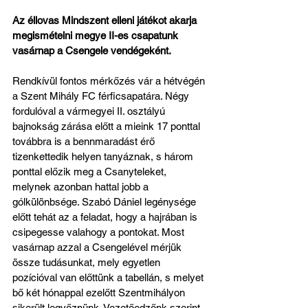
Az éllovas Mindszent elleni játékot akarja 
megismételni megye II-es csapatunk 
vasárnap a Csengele vendégeként.
Rendkívül fontos mérkőzés vár a hétvégén 
a Szent Mihály FC férficsapatára. Négy 
fordulóval a vármegyei II. osztályú 
bajnokság zárása előtt a mieink 17 ponttal 
továbbra is a bennmaradást érő 
tizenkettedik helyen tanyáznak, s három 
ponttal előzik meg a Csanyteleket, 
melynek azonban hattal jobb a 
gólkülönbsége. Szabó Dániel legénysége 
előtt tehát az a feladat, hogy a hajrában is 
csipegesse valahogy a pontokat. Most 
vasárnap azzal a Csengelével mérjük 
össze tudásunkat, mely egyetlen 
pozícióval van előttünk a tabellán, s melyet 
bő két hónappal ezelőtt Szentmihályon 
sikerült legyőznünk. Vezetőedzőnk szerint 