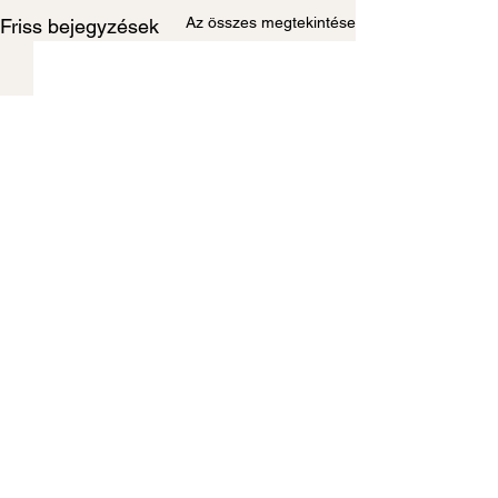
Az összes megtekintése
Friss bejegyzések
TÁMOGATÓINK
Dicsőség