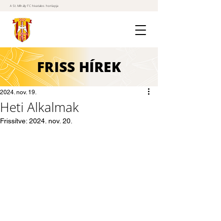
A St. Mihály FC hivatalos honlapja
FRISS
HÍREK
2024. nov. 19.
Heti Alkalmak
Frissítve:
2024. nov. 20.