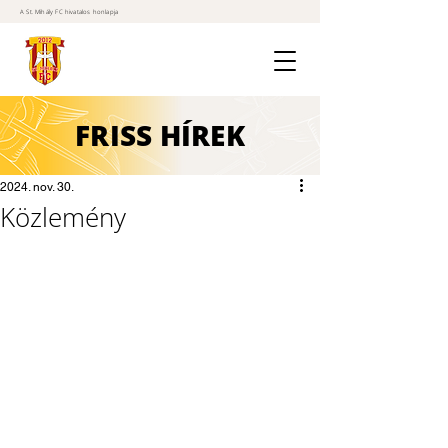
A St. Mihály FC hivatalos honlapja
FRISS
HÍREK
2024. nov. 30.
Közlemény