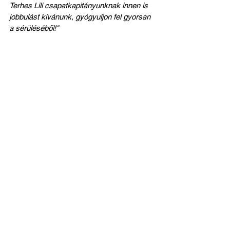
Terhes Lili csapatkapitányunknak innen is 
jobbulást kívánunk, gyógyuljon fel gyorsan 
a sérüléséből!"
Március 30. (vasárnap) 11:00, 
Preakadémiai regionális női U-12 
IV. csoport 6. forduló, Gyula:
A Szent Mihály FC U-12 eredményei:
Szent Mihály FC - Mercedes Kecskeméti 
LC 2-2. 
Gólszerzőnk: Ludvig Jázmin 2