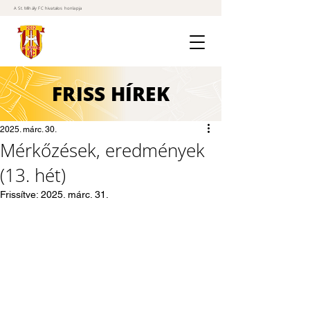
A St. Mihály FC hivatalos honlapja
FRISS
HÍREK
2025. márc. 30.
Mérkőzések, eredmények
(13. hét)
Frissítve:
2025. márc. 31.