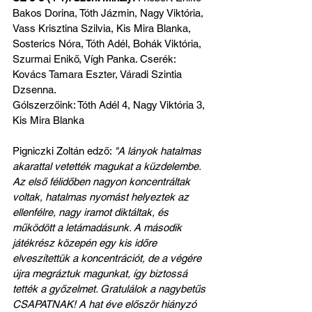
Bakos Dorina, Tóth Jázmin, Nagy Viktória, 
Vass Krisztina Szilvia, Kis Mira Blanka, 
Sosterics Nóra, Tóth Adél, Bohák Viktória, 
Szurmai Enikő, Vígh Panka. Cserék: 
Kovács Tamara Eszter, Váradi Szintia 
Dzsenna.
Gólszerzőink: Tóth Adél 4, Nagy Viktória 3, 
Kis Mira Blanka
Pigniczki Zoltán edző: 
"A lányok hatalmas 
akarattal vetették magukat a küzdelembe. 
Az első félidőben nagyon koncentráltak 
voltak, hatalmas nyomást helyeztek az 
ellenfélre, nagy iramot diktáltak, és 
működött a letámadásunk. A második 
játékrész közepén egy kis időre 
elveszítettük a koncentrációt, de a végére 
újra megráztuk magunkat, így biztossá 
tették a győzelmet. Gratulálok a nagybetűs 
CSAPATNAK! A hat éve először hiányzó 