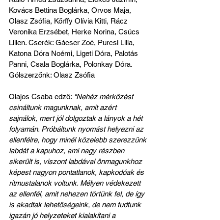
Kovács Bettina Boglárka, Orvos Maja, 
Olasz Zsófia, Kőrffy Olívia Kitti, Rácz 
Veronika Erzsébet, Herke Norina, Csúcs 
Lilien. Cserék: Gácser Zoé, Purcsi Lilla, 
Katona Dóra Noémi, Ligeti Dóra, Palotás 
Panni, Csala Boglárka, Polonkay Dóra. 
Gólszerzőnk: Olasz Zsófia
Olajos Csaba edző: 
"Nehéz mérkőzést 
csináltunk magunknak, amit azért 
sajnálok, mert jól dolgoztak a lányok a hét 
folyamán. Próbáltunk nyomást helyezni az 
ellenfélre, hogy minél közelebb szerezzünk 
labdát a kapuhoz, ami nagy részben 
sikerült is, viszont labdával önmagunkhoz 
képest nagyon pontatlanok, kapkodóak és 
ritmustalanok voltunk. Mélyen védekezett 
az ellenfél, amit nehezen törtünk fel, de így 
is akadtak lehetőségeink, de nem tudtunk 
igazán jó helyzeteket kialakítani a 