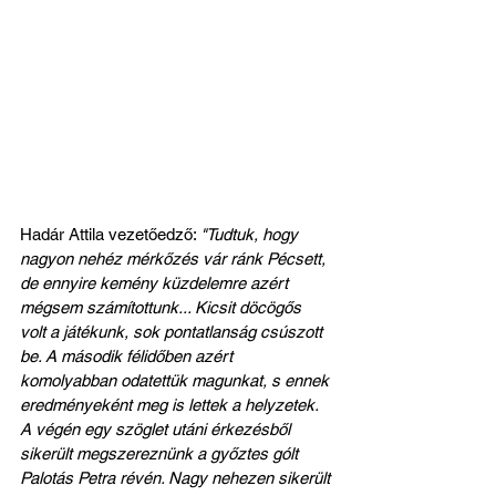
Hadár Attila vezetőedző: 
"Tudtuk, hogy 
nagyon nehéz mérkőzés vár ránk Pécsett, 
de ennyire kemény küzdelemre azért 
mégsem számítottunk... Kicsit döcögős 
volt a játékunk, sok pontatlanság csúszott 
be. A második félidőben azért 
komolyabban odatettük magunkat, s ennek 
eredményeként meg is lettek a helyzetek. 
A végén egy szöglet utáni érkezésből 
sikerült megszereznünk a győztes gólt 
Palotás Petra révén. Nagy nehezen sikerült 