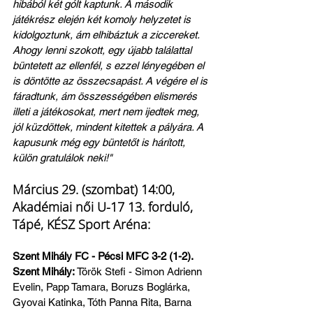
hibából két gólt kaptunk. A második 
játékrész elején két komoly helyzetet is 
kidolgoztunk, ám elhibáztuk a ziccereket. 
Ahogy lenni szokott, egy újabb találattal 
büntetett az ellenfél, s ezzel lényegében el 
is döntötte az összecsapást. A végére el is 
fáradtunk, ám összességében elismerés 
illeti a játékosokat, mert nem ijedtek meg, 
jól küzdöttek, mindent kitettek a pályára. A 
kapusunk még egy büntetőt is hárított, 
külön gratulálok neki!"
Március 29. (szombat) 14:00, 
Akadémiai női U-17 13. forduló, 
Tápé, KÉSZ Sport Aréna:
Szent Mihály FC - Pécsi MFC 3-2 (1-2). 
Szent Mihály: 
Török Stefi - Simon Adrienn 
Evelin, Papp Tamara, Boruzs Boglárka, 
Gyovai Katinka, Tóth Panna Rita, Barna 