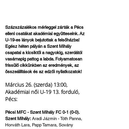
Százszázalékos mérleggel zárták a Pécs 
elleni csatákat akadémiai együtteseink. Az 
U-19-es lányok bejutottak a felsőházba! 
Egész héten pályán a Szent Mihály 
csapatai a kicsiktől a nagyokig, szerdától 
vasárnapig pattog a labda. Folyamatosan 
frissülő cikkünkben az eredmények, az 
összeállítások és az edzői nyilatkozatok!
Március 26. (szerda) 13:00, 
Akadémiai női U-19 13. forduló, 
Pécs:
Pécsi MFC - Szent Mihály FC 0-1 (0-0). 
Szent Mihály:
 Aradi Jázmin - Tóth Panna, 
Horváth Lara, Papp Tamara, Sovány 