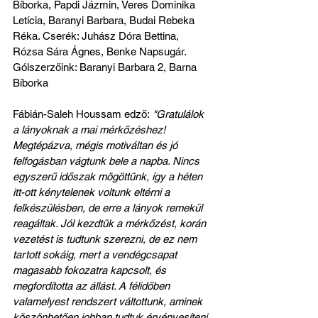
Bíborka, Papdi Jázmin, Veres Dominika 
Letícia, Baranyi Barbara, Budai Rebeka 
Réka. Cserék: Juhász Dóra Bettina, 
Rózsa Sára Ágnes, Benke Napsugár.
Gólszerzőink: Baranyi Barbara 2, Barna 
Bíborka
Fábián-Saleh Houssam edző:
 "Gratulálok 
a lányoknak a mai mérkőzéshez! 
Megtépázva, mégis motiváltan és jó 
felfogásban vágtunk bele a napba. Nincs 
egyszerű időszak mögöttünk, így a héten 
itt-ott kénytelenek voltunk eltérni a 
felkészülésben, de erre a lányok remekül 
reagáltak. Jól kezdtük a mérkőzést, korán 
vezetést is tudtunk szerezni, de ez nem 
tartott sokáig, mert a vendégcsapat 
magasabb fokozatra kapcsolt, és 
megfordította az állást. A félidőben 
valamelyest rendszert váltottunk, aminek 
köszönhetően jobban tudtuk érvényesíteni 