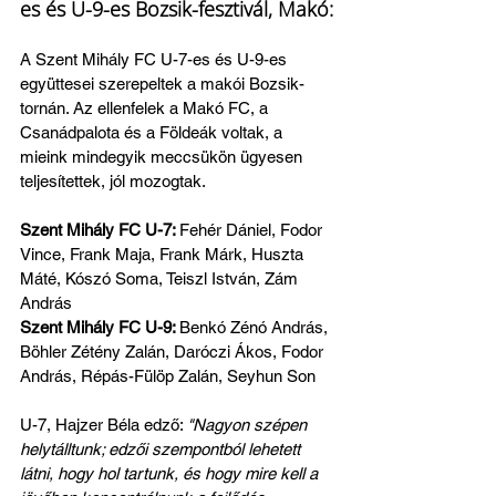
es és U-9-es Bozsik-fesztivál, Makó:
A Szent Mihály FC U-7-es és U-9-es 
együttesei szerepeltek a makói Bozsik-
tornán. Az ellenfelek a Makó FC, a 
Csanádpalota és a Földeák voltak, a 
mieink mindegyik meccsükön ügyesen 
teljesítettek, jól mozogtak.
Szent Mihály FC U-7: 
Fehér Dániel, Fodor 
Vince, Frank Maja, Frank Márk, Huszta 
Máté, Kószó Soma, Teiszl István, Zám 
András
Szent Mihály FC U-9: 
Benkó Zénó András, 
Böhler Zétény Zalán, Daróczi Ákos, Fodor 
András, Répás-Fülöp Zalán, Seyhun Son
U-7, Hajzer Béla edző: 
"Nagyon szépen 
helytálltunk; edzői szempontból lehetett 
látni, hogy hol tartunk, és hogy mire kell a 