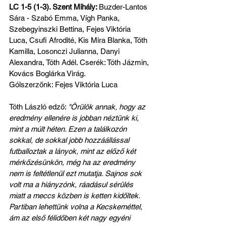
LC 1-5 (1-3). Szent Mihály: 
Buzder-Lantos 
Sára - Szabó Emma, Vígh Panka, 
Szebegyinszki Bettina, Fejes Viktória 
Luca, Csufi Afrodité, Kis Mira Blanka, Tóth 
Kamilla, Losonczi Julianna, Danyi 
Alexandra, Tóth Adél. Cserék: Tóth Jázmin, 
Kovács Boglárka Virág.
Gólszerzőnk: Fejes Viktória Luca
Tóth László edző: 
"Örülök annak, hogy az 
eredmény ellenére is jobban néztünk ki, 
mint a múlt héten. Ezen a találkozón 
sokkal, de sokkal jobb hozzáállással 
futballoztak a lányok, mint az előző két 
mérkőzésünkön, még ha az eredmény 
nem is feltétlenül ezt mutatja. Sajnos sok 
volt ma a hiányzónk, ráadásul sérülés 
miatt a meccs közben is ketten kidőltek. 
Partiban lehettünk volna a Kecskeméttel, 
ám az első félidőben két nagy egyéni 