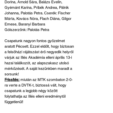
Dorina, Arnold Sára, Balázs Evelin, 
Gyémánt Karina, Pribék Andrea, Pálnik 
Johanna, Palotás Petra. Cserék: Fischer 
Márta, Kovács Nóra, Flach Diána, Gligor 
Emese, Baranyi Barbara
Gólszerzőnk: Palotás Petra
Csapatunk nagyon fontos győzelmet 
aratott Pécsett. Ezzel eldőlt, hogy biztosan 
a felsőházi rájátszást érő negyedik helyről 
várjuk az Illés Akadémia elleni április 13-i 
hazai találkozót, az alapszakasz utolsó 
mérkőzését. A saját kezünkben maradt a 
sorsunk! 
Frissítés:
 miután az MTK szombaton 2-0-
ra verte a DVTK-t, biztossá vált, hogy 
csapatunk a legjobb négy között 
folytathatja az Illés elleni eredménytől 
függetlenül!