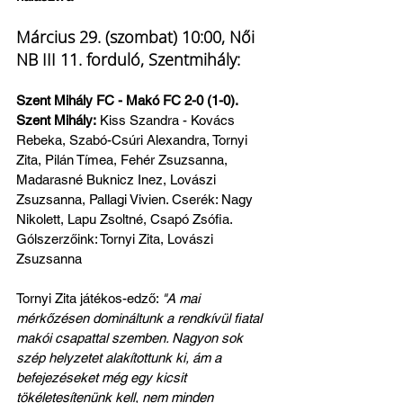
Március 29. (szombat) 10:00, Női 
NB III 11. forduló, Szentmihály:
Szent Mihály FC - Makó FC 2-0 (1-0). 
Szent Mihály:
 Kiss Szandra - Kovács 
Rebeka, Szabó-Csúri Alexandra, Tornyi 
Zita, Pilán Tímea, Fehér Zsuzsanna, 
Madarasné Buknicz Inez, Lovászi 
Zsuzsanna, Pallagi Vivien. Cserék: Nagy 
Nikolett, Lapu Zsoltné, Csapó Zsófia.
Gólszerzőink: Tornyi Zita, Lovászi 
Zsuzsanna
Tornyi Zita játékos-edző: 
"A mai 
mérkőzésen domináltunk a rendkívül fiatal 
makói csapattal szemben. Nagyon sok 
szép helyzetet alakítottunk ki, ám a 
befejezéseket még egy kicsit 
tökéletesítenünk kell, nem minden 