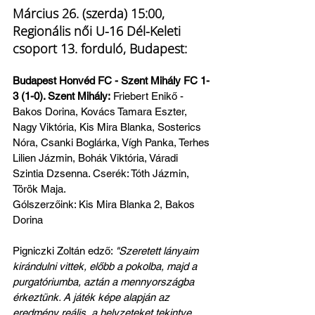
Március 26. (szerda) 15:00, 
Regionális női U-16 Dél-Keleti 
csoport 13. forduló, Budapest:
Budapest Honvéd FC - Szent Mihály FC 1-
3 (1-0). Szent Mihály:
 Friebert Enikő - 
Bakos Dorina, Kovács Tamara Eszter, 
Nagy Viktória, Kis Mira Blanka, Sosterics 
Nóra, Csanki Boglárka, Vígh Panka, Terhes 
Lilien Jázmin, Bohák Viktória, Váradi 
Szintia Dzsenna. Cserék: Tóth Jázmin, 
Török Maja.
Gólszerzőink: Kis Mira Blanka 2, Bakos 
Dorina
Pigniczki Zoltán edző: 
"Szeretett lányaim 
kirándulni vittek, előbb a pokolba, majd a 
purgatóriumba, aztán a mennyországba 
érkeztünk. A játék képe alapján az 
eredmény reális, a helyzeteket tekintve 