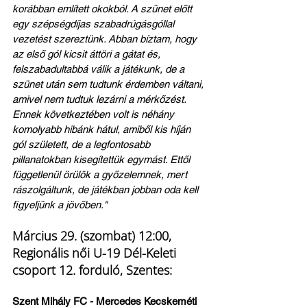
korábban említett okokból. A szünet előtt 
egy szépségdíjas szabadrúgásgóllal 
vezetést szereztünk. Abban bíztam, hogy 
az első gól kicsit áttöri a gátat és, 
felszabadultabbá válik a játékunk, de a 
szünet után sem tudtunk érdemben váltani, 
amivel nem tudtuk lezárni a mérkőzést. 
Ennek következtében volt is néhány 
komolyabb hibánk hátul, amiből kis híján 
gól született, de a legfontosabb 
pillanatokban kisegítettük egymást. Ettől 
függetlenül örülök a győzelemnek, mert 
rászolgáltunk, de játékban jobban oda kell 
figyeljünk a jövőben."
Március 29. (szombat) 12:00, 
Regionális női U-19 Dél-Keleti 
csoport 12. forduló, Szentes:
Szent Mihály FC - Mercedes Kecskeméti 