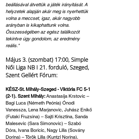
beállásával átvettük a játék irányítását. A 
helyzetek alapján akár meg is nyerhettük 
volna a meccset, igaz, akár nagyobb 
arányban is kikaphattunk volna. 
Összességében az egész találkozót 
tekintve úgy gondolom, az eredmény 
reális."
Május 3. (szombat) 17:00, Simple 
Női Liga NB I 21. forduló, Szeged, 
Szent Gellért Fórum:
KÉSZ-St. Mihály-Szeged - Viktória FC 5-1 
(2-1).
Szent Mihály: 
Anastasija 
Krstovic 
– 
Bagi Luca (Németh Peónia) Ónodi 
Vanessza, Lena Marjanovic, Juhász Enikő 
(Futaki Fruzsina) 
– 
Sajti Krisztina, Sanda 
Malesevic (Sara Simonovic) 
– 
Szabó 
Dóra, Ivana Boricic, Nagy Lilla (Sovány 
Dorina) 
–
 Török Lilla (Kuntzl Norina).