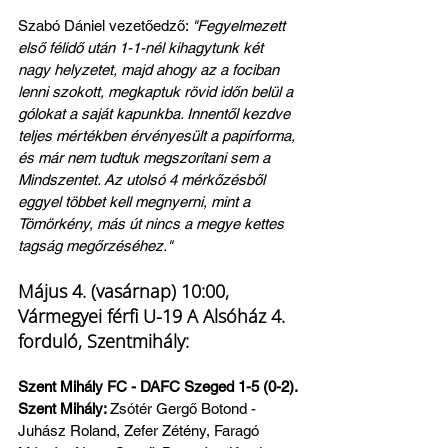
Szabó Dániel vezetőedző: 
"Fegyelmezett 
első félidő után 1-1-nél kihagytunk két 
nagy helyzetet, majd ahogy az a fociban 
lenni szokott, megkaptuk rövid időn belül a 
gólokat a saját kapunkba. Innentől kezdve 
teljes mértékben érvényesült a papírforma, 
és már nem tudtuk megszorítani sem a 
Mindszentet. Az utolsó 4 mérkőzésből 
eggyel többet kell megnyerni, mint a 
Tömörkény, más út nincs a megye kettes 
tagság megőrzéséhez."
Május 4. (vasárnap) 10:00, 
Vármegyei férfi U-19 A Alsóház 4. 
forduló, Szentmihály:
Szent Mihály FC - DAFC Szeged 1-5 (0-2). 
Szent Mihály: 
Zsótér Gergő Botond - 
Juhász Roland, Zefer Zétény, Faragó 