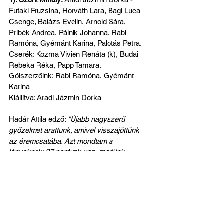
Futaki Fruzsina, Horváth Lara, Bagi Luca 
Csenge, Balázs Evelin, Arnold Sára, 
Pribék Andrea, Pálnik Johanna, Rabi 
Ramóna, Gyémánt Karina, Palotás Petra. 
Cserék: Kozma Vivien Renáta (k), Budai 
Rebeka Réka, Papp Tamara.
Gólszerzőink: Rabi Ramóna, Gyémánt 
Karina
Kiállítva: Aradi Jázmin Dorka
Hadár Attila edző: 
"Újabb nagyszerű 
győzelmet arattunk, amivel visszajöttünk 
az éremcsatába. Azt mondtam a 
lányoknak: 27 pontunk van, merjünk 
nagyot álmodni! Óriási meccs volt a 
melegben, mindkét együttes nagyot 
küzdött. Minden játékosomra nagyon 
büszke vagyok, maximális dicséret illeti 
őket. Kitűnően futballoztak, betartották a 
taktikát, s mindenki hozzátette a magáét a 