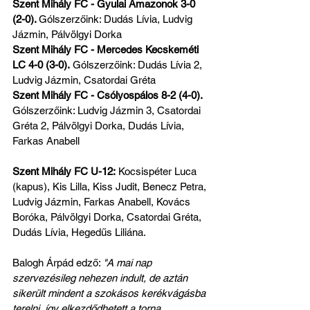
Szent Mihály FC - Gyulai Amazonok 3-0 
(2-0). 
Gólszerzőink: Dudás Lívia, Ludvig 
Jázmin, Pálvölgyi Dorka
Szent Mihály FC - Mercedes Kecskeméti 
LC 4-0 (3-0).
 Gólszerzőink: Dudás Lívia 2, 
Ludvig Jázmin, Csatordai Gréta
Szent Mihály FC - Csólyospálos 8-2 (4-0). 
Gólszerzőink: Ludvig Jázmin 3, Csatordai 
Gréta 2, Pálvölgyi Dorka, Dudás Lívia, 
Farkas Anabell
Szent Mihály FC U-12:
 Kocsispéter Luca 
(kapus), Kis Lilla, Kiss Judit, Benecz Petra, 
Ludvig Jázmin, Farkas Anabell, Kovács 
Boróka, Pálvölgyi Dorka, Csatordai Gréta, 
Dudás Lívia, Hegedűs Liliána.
Balogh Árpád edző: 
"A mai nap 
szervezésileg nehezen indult, de aztán 
sikerült mindent a szokásos kerékvágásba 
terelni, így elkezdődhetett a torna. 