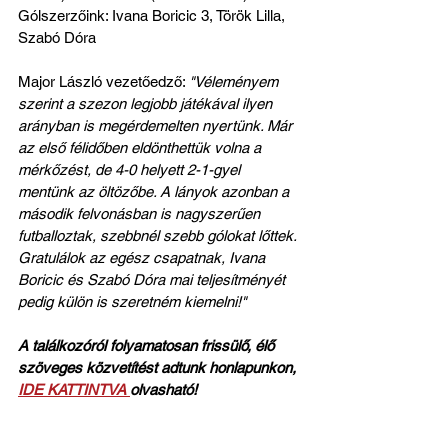
Gólszerzőink: Ivana Boricic 3, Török Lilla, 
Szabó Dóra
Major László vezetőedző: 
"Véleményem 
szerint a szezon legjobb játékával ilyen 
arányban is megérdemelten nyertünk. Már 
az első félidőben eldönthettük volna a 
mérkőzést, de 4-0 helyett 2-1-gyel 
mentünk az öltözőbe. A lányok azonban a 
második felvonásban is nagyszerűen 
futballoztak, szebbnél szebb gólokat lőttek. 
Gratulálok az egész csapatnak, Ivana 
Boricic és Szabó Dóra mai teljesítményét 
pedig külön is szeretném kiemelni!"
A találkozóról folyamatosan frissülő, élő 
szöveges közvetítést adtunk honlapunkon, 
IDE KATTINTVA 
olvasható!