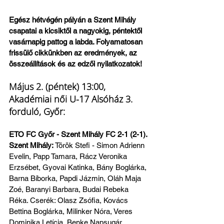
Egész hétvégén pályán a Szent Mihály 
csapatai a kicsiktől a nagyokig, péntektől 
vasárnapig pattog a labda. Folyamatosan 
frissülő cikkünkben az eredmények, az 
összeállítások és az edzői nyilatkozatok!
Május 2. (péntek) 13:00, 
Akadémiai női U-17 Alsóház 3. 
forduló, Győr:
ETO FC Győr - Szent Mihály FC 2-1 (2-1). 
Szent Mihály: 
Török Stefi - Simon Adrienn 
Evelin, Papp Tamara, Rácz Veronika 
Erzsébet, Gyovai Katinka, Bány Boglárka, 
Barna Bíborka, Papdi Jázmin, Oláh Maja 
Zoé, Baranyi Barbara, Budai Rebeka 
Réka. Cserék: Olasz Zsófia, Kovács 
Bettina Boglárka, Milinker Nóra, Veres 
Dominika Letícia, Benke Napsugár.