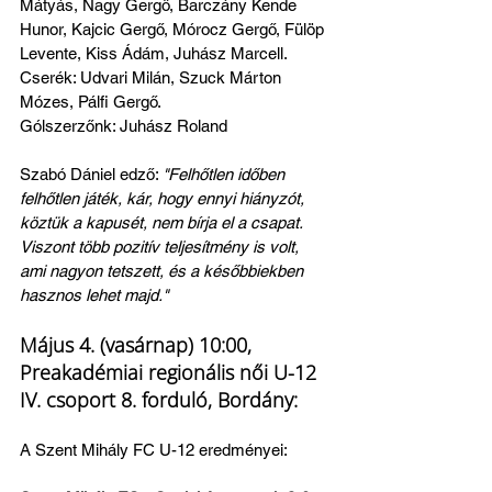
Mátyás, Nagy Gergő, Barczány Kende 
Hunor, Kajcic Gergő, Mórocz Gergő, Fülöp 
Levente, Kiss Ádám, Juhász Marcell. 
Cserék: Udvari Milán, Szuck Márton 
Mózes, Pálfi Gergő.
Gólszerzőnk: Juhász Roland
Szabó Dániel edző: 
"Felhőtlen időben 
felhőtlen játék, kár, hogy ennyi hiányzót, 
köztük a kapusét, nem bírja el a csapat. 
Viszont több pozitív teljesítmény is volt, 
ami nagyon tetszett, és a későbbiekben 
hasznos lehet majd."
Május 4. (vasárnap) 10:00, 
Preakadémiai regionális női U-12 
IV. csoport 8. forduló, Bordány:
A Szent Mihály FC U-12 eredményei: