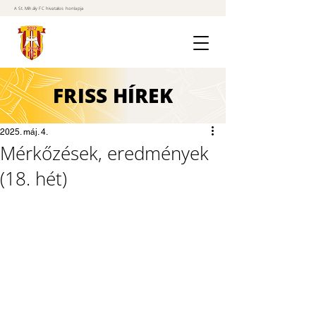
A St. Mihály FC hivatalos honlapja
FRISS
HÍREK
2025. máj. 4.
Mérkőzések, eredmények
(18. hét)