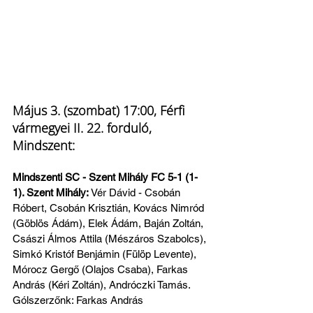
Május 3. (szombat) 17:00, Férfi 
vármegyei II. 22. forduló, 
Mindszent:
Mindszenti SC - Szent Mihály FC 5-1 (1-
1). Szent Mihály: 
Vér Dávid - Csobán 
Róbert, Csobán Krisztián, Kovács Nimród 
(Göblös Ádám), Elek Ádám, Baján Zoltán, 
Császi Álmos Attila (Mészáros Szabolcs), 
Simkó Kristóf Benjámin (Fülöp Levente), 
Mórocz Gergő (Olajos Csaba), Farkas 
András (Kéri Zoltán), Andróczki Tamás. 
Gólszerzőnk: Farkas András