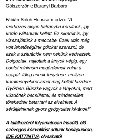
Gólszerzőnk: Baranyi Barbara
Fábián-Saleh Houssam edző:
 "A 
mérkőzés elején hátrányba kerültünk, így 
korán váltanunk kellett. Ez sikerült is, így 
visszajöttünk a meccsbe. Ezek után még 
volt lehetőségünk gólokat szerezni, de 
ezek a szituációk nem nekünk kedveztek. 
Dolgoztak, hajtottak a lányok végig, egy 
pontot minimum megérdemelt volna a 
csapat, főleg annak fényében, amilyen 
körülményekkel ismét meg kellett küzdeni 
Győrben. Büszke vagyok a lányokra, mert 
küzdöttek becsülettel, és mindemellett 
törekedtek betartani az elveinket. A 
sérültjeinknek gyors gyógyulást kívánok!"
A találkozóról folyamatosan frissülő, élő 
szöveges közvetítést adtunk honlapunkon, 
IDE KATTINTVA
 olvasható!