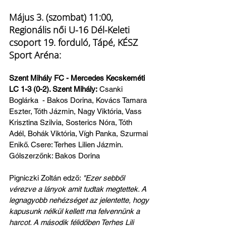
Május 3. (szombat) 11:00, 
Regionális női U-16 Dél-Keleti 
csoport 19. forduló, Tápé, KÉSZ 
Sport Aréna:
Szent Mihály FC - Mercedes Kecskeméti 
LC 1-3 (0-2). Szent Mihály:
 Csanki 
Boglárka  - Bakos Dorina, Kovács Tamara 
Eszter, Tóth Jázmin, Nagy Viktória, Vass 
Krisztina Szilvia, Sosterics Nóra, Tóth 
Adél, Bohák Viktória, Vígh Panka, Szurmai 
Enikő. Csere: Terhes Lilien Jázmin.
Gólszerzőnk: Bakos Dorina
Pigniczki Zoltán edző: 
"Ezer sebből 
vérezve a lányok amit tudtak megtettek. A 
legnagyobb nehézséget az jelentette, hogy 
kapusunk nélkül kellett ma felvennünk a 
harcot. A második félidőben Terhes Lili 