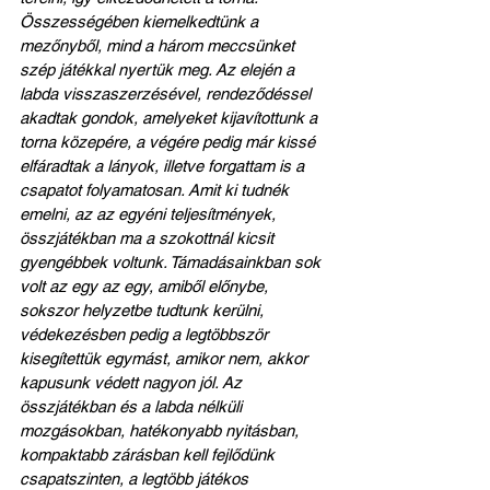
Összességében kiemelkedtünk a 
mezőnyből, mind a három meccsünket 
szép játékkal nyertük meg. Az elején a 
labda visszaszerzésével, rendeződéssel 
akadtak gondok, amelyeket kijavítottunk a 
torna közepére, a végére pedig már kissé 
elfáradtak a lányok, illetve forgattam is a 
csapatot folyamatosan. Amit ki tudnék 
emelni, az az egyéni teljesítmények, 
összjátékban ma a szokottnál kicsit 
gyengébbek voltunk. Támadásainkban sok 
volt az egy az egy, amiből előnybe, 
sokszor helyzetbe tudtunk kerülni, 
védekezésben pedig a legtöbbször 
kisegítettük egymást, amikor nem, akkor 
kapusunk védett nagyon jól. Az 
összjátékban és a labda nélküli 
mozgásokban, hatékonyabb nyitásban, 
kompaktabb zárásban kell fejlődünk 
csapatszinten, a legtöbb játékos 