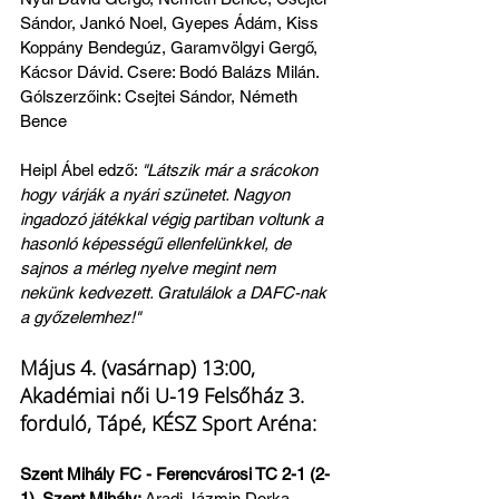
Sándor, Jankó Noel, Gyepes Ádám, Kiss 
Koppány Bendegúz, Garamvölgyi Gergő, 
Kácsor Dávid. Csere: Bodó Balázs Milán.
Gólszerzőink: Csejtei Sándor, Németh 
Bence
Heipl Ábel edző: 
"Látszik már a srácokon 
hogy várják a nyári szünetet. Nagyon 
ingadozó játékkal végig partiban voltunk a 
hasonló képességű ellenfelünkkel, de 
sajnos a mérleg nyelve megint nem 
nekünk kedvezett. Gratulálok a DAFC-nak 
a győzelemhez!"
Május 4. (vasárnap) 13:00, 
Akadémiai női U-19 Felsőház 3. 
forduló, Tápé, KÉSZ Sport Aréna:
Szent Mihály FC - Ferencvárosi TC 2-1 (2-
1). Szent Mihály: 
Aradi Jázmin Dorka - 