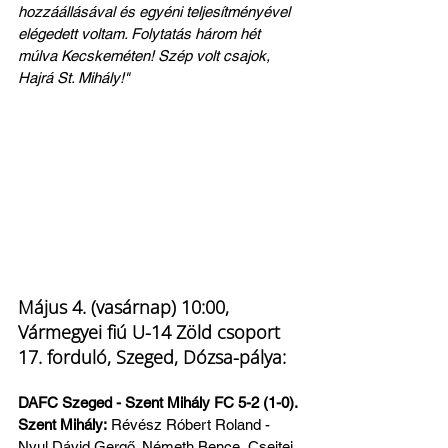
hozzáállásával és egyéni teljesítményével 
elégedett voltam. Folytatás három hét 
múlva Kecskeméten! Szép volt csajok, 
Hajrá St. Mihály!"
Május 4. (vasárnap) 10:00, 
Vármegyei fiú U-14 Zöld csoport 
17. forduló, Szeged, Dózsa-pálya:
DAFC Szeged - Szent Mihály FC 5-2 (1-0). 
Szent Mihály:
 Révész Róbert Roland - 
Nyul Dávid Gergő, Németh Bence, Csejtei 