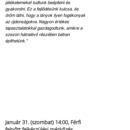
játékelemeket tudtunk beépíteni és 
gyakorolni. Ez a fejlődésünk kulcsa, és 
öröm látni, hogy a lányok ilyen fogékonyak 
az újdonságokra. Nagyon értékes 
tapasztalatokkal gazdagodtunk, amikre a 
szezon hátralévő részében bátran 
építhetünk."
Január 31. (szombat) 14:00, Férfi 
felnőtt felkészülési mérkőzés, 