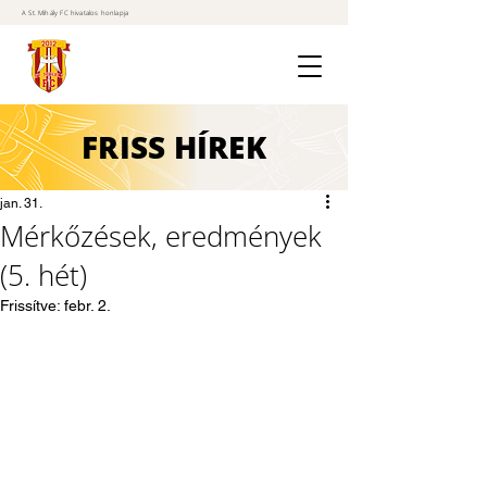
A St. Mihály FC hivatalos honlapja
FRISS
HÍREK
jan. 31.
Mérkőzések, eredmények
(5. hét)
Frissítve:
febr. 2.