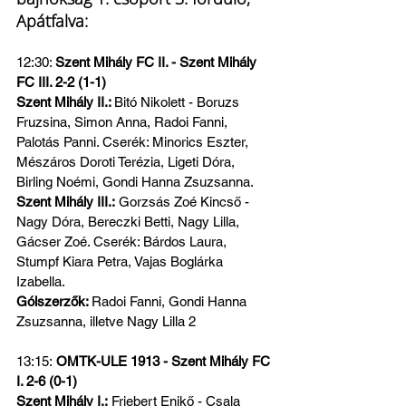
Apátfalva:
12:30: 
Szent Mihály FC II. - Szent Mihály 
FC III. 2-2 (1-1)
Szent Mihály II.: 
Bitó Nikolett - Boruzs 
Fruzsina, Simon Anna, Radoi Fanni, 
Palotás Panni. Cserék: Minorics Eszter, 
Mészáros Doroti Terézia, Ligeti Dóra, 
Birling Noémi, Gondi Hanna Zsuzsanna.
Szent Mihály III.:
 Gorzsás Zoé Kincső - 
Nagy Dóra, Bereczki Betti, Nagy Lilla, 
Gácser Zoé. Cserék: Bárdos Laura, 
Stumpf Kiara Petra, Vajas Boglárka 
Izabella.
Gólszerzők: 
Radoi Fanni, Gondi Hanna 
Zsuzsanna, illetve Nagy Lilla 2
13:15:
 OMTK-ULE 1913 - Szent Mihály FC 
I. 2-6 (0-1)
Szent Mihály I.:
 Friebert Enikő - Csala 