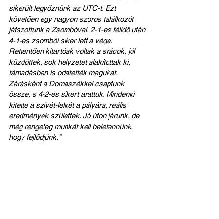
sikerült legyőznünk az UTC-t. Ezt  
követően egy nagyon szoros találkozót 
játszottunk a Zsombóval, 2-1-es félidő után 
4-1-es zsombói siker lett a vége. 
Rettentően kitartóak voltak a srácok, jól 
küzdöttek, sok helyzetet alakítottak ki, 
támadásban is odatették magukat. 
Zárásként a Domaszékkel csaptunk 
össze, s 4-2-es sikert arattuk. Mindenki 
kitette a szívét-lelkét a pályára, reális 
eredmények születtek. Jó úton járunk, de 
még rengeteg munkát kell beletennünk, 
hogy fejlődjünk."