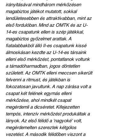
irányításával mindhárom mérkőzésen 
magabiztos játékot mutatott, sokkal 
lendületesebben és attraktívabban, mint az 
első fordulóban. Mind az OMTK és az U-
14-es csapatunk ellen is szép játékkal, 
magabiztos győzelmet arattak. A 
fiatalabbakból álló II-es csapatunk kissé 
álmoskásan kezdte az U-14-es társaink 
elleni első mérkőzést, pontatlanok voltunk 
a támadóharmadban, jogos döntetlen 
született. Az OMTK elleni meccsen sikerült 
felvenni a ritmust, és játékban is 
fokozatosan javultunk. A nap zárása volt a 
csapat két felének egymás elleni 
mérkőzése, ahol mindkét csapat 
megérdemli a dicséretet. Kifejezetten 
tempós, intenzív mérkőzést produkáltak a 
lányok. Az első félidő a 'nagyoké' volt, 
megérdemelten szereztek kétgólos 
vezetést. A második félidőben viszont a 