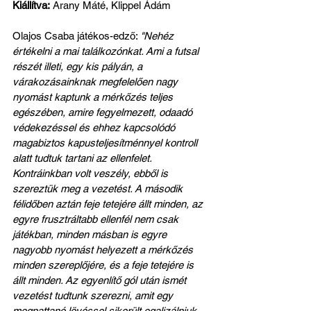
Kiállítva:
 Arany Máté, Klippel Ádám
Olajos Csaba játékos-edző: 
"Nehéz 
értékelni a mai találkozónkat. Ami a futsal 
részét illeti, egy kis pályán, a 
várakozásainknak megfelelően nagy 
nyomást kaptunk a mérkőzés teljes 
egészében, amire fegyelmezett, odaadó 
védekezéssel és ehhez kapcsolódó 
magabiztos kapusteljesítménnyel kontroll 
alatt tudtuk tartani az ellenfelet. 
Kontráinkban volt veszély, ebből is 
szereztük meg a vezetést. A második 
félidőben aztán feje tetejére állt minden, az 
egyre frusztráltabb ellenfél nem csak 
játékban, minden másban is egyre 
nagyobb nyomást helyezett a mérkőzés 
minden szereplőjére, és a feje tetejére is 
állt minden. Az egyenlítő gól után ismét 
vezetést tudtunk szerezni, amit egy 
megpattanó lövéssel sikerült egalizálniuk. 