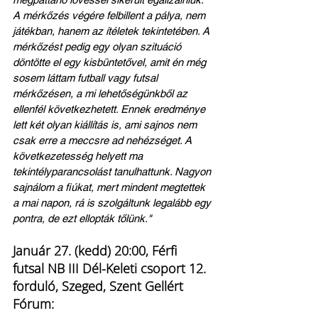
A mérkőzés végére felbillent a pálya, nem 
játékban, hanem az ítéletek tekintetében. A 
mérkőzést pedig egy olyan szituáció 
döntötte el egy kisbüntetővel, amit én még 
sosem láttam futball vagy futsal 
mérkőzésen, a mi lehetőségünkből az 
ellenfél következhetett. Ennek eredménye 
lett két olyan kiállítás is, ami sajnos nem 
csak erre a meccsre ad nehézséget. A 
következetesség helyett ma 
tekintélyparancsolást tanulhattunk. Nagyon 
sajnálom a fiúkat, mert mindent megtettek 
a mai napon, rá is szolgáltunk legalább egy 
pontra, de ezt ellopták tőlünk."
Január 27. (kedd) 20:00, Férfi 
futsal NB III Dél-Keleti csoport 12. 
forduló, Szeged, Szent Gellért 
Fórum: