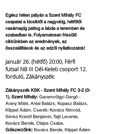
Egész héten pályán a Szent Mihály FC 
csapatai a kicsiktől a nagyokig, hétfőtől 
vasárnapig pattog a labda a teremben és 
szabadban is. Folyamatosan frissülő 
cikkünkben az eredmények, az 
összeállítások és az edzői nyilatkozatok!
Január 26. (hétfő) 20:00, Férfi 
futsal NB III Dél-Keleti csoport 12. 
forduló, Zákányszék:
Zákányszék KSK - Szent Mihály FC 3-2 (0-
1). Szent Mihály:
 Garamvölgyi Gergő - 
Arany Máté, Antal Balázs, Kopasz Balázs, 
Klippel Ádám. Cserék: Kovács Nimród, 
Simkó Kristóf Benjámin, Tajti Levente, 
Kovács Bende, Olajos Csaba.
Gólszerzőink:
 Kovács Bende, Klippel Ádám