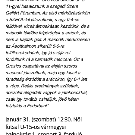
11-gyel futsaloztunk a szegedi Szent 
Gellért Fórumban. Az első mérkőzésünkön 
a SZEOL-lal játszottunk, s egy 0-4-es 
félidővel, kicsit álmoskásan kezdtünk, de a 
második félidőre felpörögtek a srácok, és 
nem is kaptak gólt. A második mérkőzésen 
az Ásotthalmon sikerült 5-0-ra 
felülkerekednünk, így jó szájízzel 
fordultunk rá a harmadik meccsre. Ott a 
Grosics csapatával az elején szoros 
meccset játszottunk, majd egy kicsit a 
fáradtság érződött a srácokon, így 6-1 lett 
a vége. Reális eredmények születtek, 
abszolút elégedett vagyok a játékosokkal, 
csak így tovább, csináljuk, jövő héten 
folytatás a Fodorban!"
Január 31. (szombat) 12:30, Női 
futsal U-15-ös vármegyei 
bajnokság 1. csoport 3. forduló, 