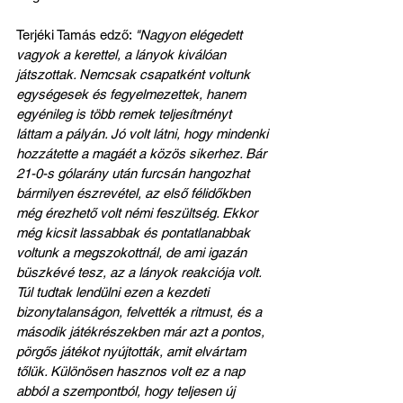
Terjéki Tamás edző: 
"Nagyon elégedett 
vagyok a kerettel, a lányok kiválóan 
játszottak. Nemcsak csapatként voltunk 
egységesek és fegyelmezettek, hanem 
egyénileg is több remek teljesítményt 
láttam a pályán. Jó volt látni, hogy mindenki 
hozzátette a magáét a közös sikerhez. Bár 
21-0-s gólarány után furcsán hangozhat 
bármilyen észrevétel, az első félidőkben 
még érezhető volt némi feszültség. Ekkor 
még kicsit lassabbak és pontatlanabbak 
voltunk a megszokottnál, de ami igazán 
büszkévé tesz, az a lányok reakciója volt. 
Túl tudtak lendülni ezen a kezdeti 
bizonytalanságon, felvették a ritmust, és a 
második játékrészekben már azt a pontos, 
pörgős játékot nyújtották, amit elvártam 
tőlük. Különösen hasznos volt ez a nap 
abból a szempontból, hogy teljesen új 