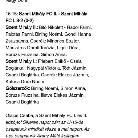
Nagy Dóra
16:15: 
Szent Mihály FC II. - Szent Mihály 
FC I. 3-2 (0-2)
Szent Mihály II.: 
Bitó Nikolett - Radoi Fanni, 
Palotás Panni, Birling Noémi, Gondi Hanna 
Zsuzsanna. Cserék: Minorics Eszter, 
Mészáros Doroti Terézia, Ligeti Dóra, 
Boruzs Fruzsina, Simon Anna.
Szent Mihály I.:
 Friebert Enikő - Csala 
Boglárka,  Nagypál Viktória, Tóth Jázmin, 
Csanki Boglárka. Cserék: Elekes Jázmin, 
Katona Dóra Noémi.
Gólszerzők: 
Birling Noémi, Simon Anna, 
Boruzs Fruzsina, illetve Elekes Jázmin, 
Csanki Boglárka
Olajos Csaba, a Szent Mihály FC I. és II. 
edzője: "
Sikeres napot zárt az U-15-ös 
csapatunk mindkét része a mai napon. Az 
I-es csapatunk Arany Máté kollégám 