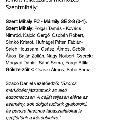
Szentmihály:
Szent Mihály FC - Mártély SE 2-3 (0-1). 
Szent Mihály: 
Polgár Tamás - Kovács 
Nimród, Kajcic Gergő, Csobán Róbert, 
Simkó Kristóf, Hufnágel Péter, Fábián-
Saleh Houssam, Császi Álmos, Sebők 
Ákos, Baján Zoltán, Nagy Norbert. Cserék: 
Magyari Dániel, Sáhó Soma, Ferge Attila
Gólszerzőink:
 Császi Álmos, Sáhó Soma
Szabó Dániel vezetőedző:
 "Szoros 
mérkőzést játszottunk az első 
edzomeccsen. A célját teljesen elérte az 
esemény, sok dolgot tudtunk gyakorolni, 
és persze hasznos tapasztalatokat is 
gyűjtöttünk a későbbiekre."