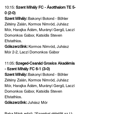
10:15:
 Szent Mihály FC - Ásotthalom TE 5-
0 (2-0)
Szent Mihály: 
Bakonyi Botond - Böhler 
Zétény Zalán, Kormos Nimród, Juhász 
Mór, Harajka Ádám, Murányi Gergő, Laczi 
Domonkos Gábor, Katsidis Steven 
Efstathios.
Gólszerzőink: 
Kormos Nimród, Juhász 
Mór 2-2, Laczi Domonkos Gábor
11:05: 
Szeged-Csanád Grosics Akadémia 
- Szent Mihály FC 6-1 (3-0)
Szent Mihály: 
Bakonyi Botond - Böhler 
Zétény Zalán, Kormos Nimród, Juhász 
Mór, Harajka Ádám, Murányi Gergő, Laczi 
Domonkos Gábor, Katsidis Steven 
Efstathios.
Gólszerzőnk: 
Juhász Mór
Baka Márk edző: 
"Szombat délelőtt az U-