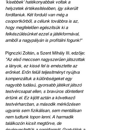
'kisebbek' hatékonyabbak voltak a 
helyzetek értékesítésében, így sikerült 
fordítaniuk. Két forduló van még a 
csoportkörből, a célunk továbbra is az, 
hogy megfelelően egészítsük ki a 
felkészülésünket ezzel a játékformával, 
amiből a nagypályán is profitálni fogunk!"
Pignczki Zoltán, a Szent Mihály III. edzője: 
"Az első meccsen nagyszerűen játszottak 
a lányok, ez kissé fel is emésztette az 
erőnket. Erőn felüli teljesítményt nyújtva 
kompenzáltuk a különbségeket egy 
nagyobb tudású, gyorsabb játékot játszó 
testvércsapat ellen, s bravúros döntetlent 
értünk el. Ez kijött aztán a következő 
testvérharcban, a második mérkőzésen 
ugyanis sem fizikálisan, sem mentálisan 
nem tudtunk topon lenni. A harmadik 
találkozón kicsit megtörve, de 
érvényesítettük a papírformát. Gratulálok a 