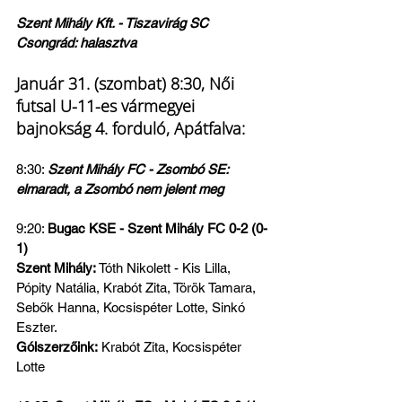
Szent Mihály Kft. - Tiszavirág SC 
Csongrád: halasztva
Január 31. (szombat) 8:30, Női 
futsal U-11-es vármegyei 
bajnokság 4. forduló, Apátfalva:
8:30: 
Szent Mihály FC - Zsombó SE: 
elmaradt, a Zsombó nem jelent meg
9:20: 
Bugac KSE - Szent Mihály FC 0-2 (0-
1)
Szent Mihály:
 Tóth Nikolett - Kis Lilla, 
Pópity Natália, Krabót Zita, Török Tamara, 
Sebők Hanna, Kocsispéter Lotte, Sinkó 
Eszter.
Gólszerzőink:
 Krabót Zita, Kocsispéter 
Lotte