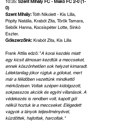
10:35: 
Szent Mihály FC - Makó FC 2-0 (1-
0)
Szent Mihály:
 Tóth Nikolett - Kis Lilla, 
Pópity Natália, Krabót Zita, Török Tamara, 
Sebők Hanna, Kocsispéter Lotte, Sinkó 
Eszter.
Gólszerzőink:
 Krabót Zita, Kis Lilla
Frank Attila edző: "
A korai kezdés miatt 
egy kicsit álmosan kezdtük a meccseket, 
ennek köszönhetően sok helyzet kimaradt. 
Lélektanilag jókor rúgtuk a gólokat, mert 
már a félidőben vezettünk mindkettő 
mérkőzésen. Voltak szépen kidolgozott, 
sokpasszos akciók és egylni villanások. A 
védekezés is rendben volt, kapott gól 
nélkül hoztuk le a meccseket. Elégedett 
vagyok a lányok teljesítményével, 
küzdöttek, hajtottak, harcoltak."