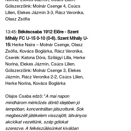
Gólszerzőink: 
Molnár Csenge 4, Csúcs 
Lilien, Elekes Jázmin 3-3, Rácz Veronika, 
Olasz Zsófia
13:45: 
Békéscsaba 1912 Előre - Szent 
Mihály FC U-15 0-10 (0-6). Szent Mihály U-
15: 
Herke Naira – Molnár Csenge, Olasz 
Zsófia, Kovács Boglárka, Rácz Veronika. 
Cserék: Katona Dóra, Szilágyi Lilla, Herke 
Norina, Elekes Jázmin, Csúcs Lilien.
Gólszerzőink: Molnár Csenge 3, Elekes 
Jázmin, Rácz Veronika 2-2, Csúcs Lilien, 
Herke Norina, Kovács Boglárka
Olajos Csaba edző: "
A mai napon 
mindhárom mérkőzés döntő idejében jó 
tempóban, koncentráltan játszottunk. Sok 
megbeszélt játékelem visszajött, látványos 
akciókat vezettünk, szép gólokat 
szerezve. A felkészülésünket kiválóan 