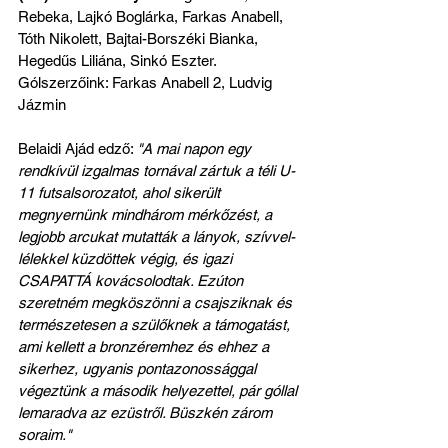
Rebeka, Lajkó Boglárka, Farkas Anabell, 
Tóth Nikolett, Bajtai-Borszéki Bianka, 
Hegedűs Liliána, Sinkó Eszter.
Gólszerzőink: Farkas Anabell 2, Ludvig 
Jázmin
Belaidi Ajád edző: 
"A mai napon egy 
rendkívül izgalmas tornával zártuk a téli U-
11 futsalsorozatot, ahol sikerült 
megnyernünk mindhárom mérkőzést, a 
legjobb arcukat mutatták a lányok, szívvel-
lélekkel küzdöttek végig, és igazi 
CSAPATTÁ kovácsolodtak. Ezúton 
szeretném megköszönni a csajsziknak és 
természetesen a szülőknek a támogatást, 
ami kellett a bronzéremhez és ehhez a 
sikerhez, ugyanis pontazonossággal 
végeztünk a második helyezettel, pár góllal 
lemaradva az ezüstről. Büszkén zárom 
soraim."