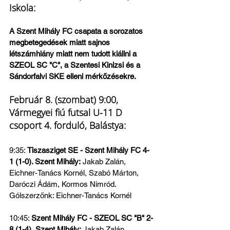
Iskola:
A Szent Mihály FC csapata a sorozatos 
megbetegedések miatt sajnos 
létszámhiány miatt nem tudott kiállni a 
SZEOL SC "C", a Szentesi Kinizsi és a 
Sándorfalvi SKE elleni mérkőzésekre.
Február 8. (szombat) 9:00, 
Vármegyei fiú futsal U-11 D 
csoport 4. forduló, Balástya: 
9:35: 
Tiszasziget SE - Szent Mihály FC 4-
1 (1-0). Szent Mihály:
 Jakab Zalán, 
Eichner-Tanács Kornél, Szabó Márton, 
Daróczi Ádám, Kormos Nimród.
Gólszerzőnk: Eichner-Tanács Kornél
10:45: 
Szent Mihály FC - SZEOL SC "B" 2-
8 (1-4).
Szent Mihály:
 Jakab Zalán, 