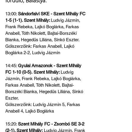
forduló, Balástya:
13:00: 
Sándorfalvi SKE - Szent Mihály FC 
1-5 (1-1). Szent Mihály: 
Ludvig Jázmin, 
Frank Rebeka, Lajkó Boglárka, Farkas 
Anabell, Tóth Nikolett, Bajtai-Borszéki 
Bianka, Hegedűs Liliána, Sinkó Eszter. 
Gólszerzőink: Farkas Anabell, Lajkó 
Boglárka 2-2, Ludvig Jázmin
14:45: 
Gyulai Amazonok - Szent Mihály 
FC 1-10 (0-5).
Szent Mihály: 
Ludvig 
Jázmin, Frank Rebeka, Lajkó Boglárka, 
Farkas Anabell, Tóth Nikolett, Bajtai-
Borszéki Bianka, Hegedűs Liliána, Sinkó 
Eszter.
Gólszerzőink: Ludvig Jázmin 5, Farkas 
Anabell 4, Lajkó Boglárka
15:20: 
Szent Mihály FC - Zsombó SE 3-2 
(2-1). Szent Mihály:
 Ludvig Jázmin, Frank 