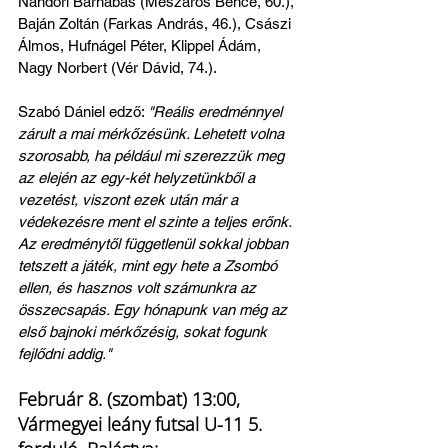
Nándori Barnabás (Mészáros Bence, 60.), 
Baján Zoltán (Farkas András, 46.), Császi 
Álmos, Hufnágel Péter, Klippel Ádám, 
Nagy Norbert (Vér Dávid, 74.).
Szabó Dániel edző: 
"Reális eredménnyel 
zárult a mai mérkőzésünk. Lehetett volna 
szorosabb, ha például mi szerezzük meg 
az elején az egy-két helyzetünkből a 
vezetést, viszont ezek után már a 
védekezésre ment el szinte a teljes erőnk. 
Az eredménytől függetlenül sokkal jobban 
tetszett a játék, mint egy hete a Zsombó 
ellen, és hasznos volt számunkra az 
összecsapás. Egy hónapunk van még az 
első bajnoki mérkőzésig, sokat fogunk 
fejlődni addig."
Február 8. (szombat) 13:00, 
Vármegyei leány futsal U-11 5. 