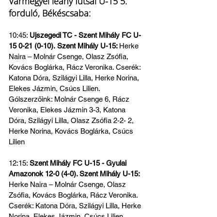
Vármegyei leány futsal U-15 5. 
forduló, Békéscsaba:
10:45: 
Ujszegedi TC - Szent Mihály FC U-
15 0-21 (0-10).
Szent Mihály U-15: 
Herke 
Naira – Molnár Csenge, Olasz Zsófia, 
Kovács Boglárka, Rácz Veronika. Cserék: 
Katona Dóra, Szilágyi Lilla, Herke Norina, 
Elekes Jázmin, Csúcs Lilien.
Gólszerzőink: Molnár Csenge 6, Rácz 
Veronika, Elekes Jázmin 3-3, Katona 
Dóra, Szilágyi Lilla, Olasz Zsófia 2-2- 2, 
Herke Norina, Kovács Boglárka, Csúcs 
Lilien
12:15: 
Szent Mihály FC U-15 - Gyulai 
Amazonok 12-0 (4-0). 
Szent Mihály U-15: 
Herke Naira – Molnár Csenge, Olasz 
Zsófia, Kovács Boglárka, Rácz Veronika. 
Cserék: Katona Dóra, Szilágyi Lilla, Herke 
Norina, Elekes Jázmin, Csúcs Lilien.