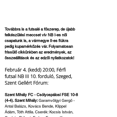
Továbbra is a futsalé a főszerep, de újabb 
felkészülési meccset vív NB I-es női 
csapatunk is, a vármegye II-es fiúkra 
pedig kupamérkőzés vár. Folyamatosan 
frissülő cikkünkben az eredmények, az 
összeállítások és az edzői nyilatkozatok!
Február 4. (kedd) 20:00, Férfi 
futsal NB III 10. forduló, Szeged, 
Szent Gellért Fórum:
Szent Mihály FC - Csólyospálosi FSE 10-8 
(4-4). Szent Mihály: 
Garamvölgyi Gergő - 
Antal Balázs, Kovács Bende, Klippel 
Ádám, Tóth Attila. Cserék: Kocsis István, 