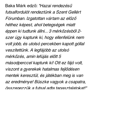
Baka Márk edző: 
"Hazai rendezésű 
futsalfordulót rendeztünk a Szent Gellért 
Fórumban. Izgatottan vártam az előző 
héthez képest, ahol betegségek miatt 
éppen ki tudtunk állni... 3 mérkőzésből 2-
szer úgy kaptunk ki, hogy ellenfelünk nem 
volt jobb, és utolsó percekben kapott góllal 
veszítettünk. A legfájóbb az utolsó 
mérkőzés, amin lefújás előtt 5 
másodperccel kaptunk ki! Ott ez fájó volt, 
viszont a gyerekek hatalmas fejlődésen 
mentek keresztül, és játékban meg is van 
az eredménye! Büszke vagyok a csapatra, 
összegezzük a futsal adta tapasztalatokat!"
Február 9. (vasárnap) 9:00, 
Vármegyei női futsal U-17 A 
csoport 5. forduló, Mindszent:
9:45: 
Szentesi Kinizsi - Szent Mihály FC 1-