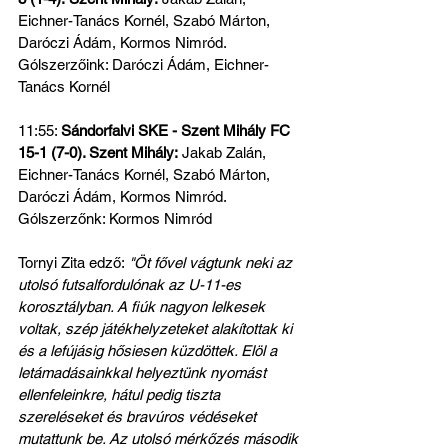
Eichner-Tanács Kornél, Szabó Márton, 
Daróczi Ádám, Kormos Nimród.
Gólszerzőink: Daróczi Ádám, Eichner-
Tanács Kornél
11:55: 
Sándorfalvi SKE - Szent Mihály FC 
15-1 (7-0). Szent Mihály:
 Jakab Zalán, 
Eichner-Tanács Kornél, Szabó Márton, 
Daróczi Ádám, Kormos Nimród.
Gólszerzőnk: Kormos Nimród
Tornyi Zita edző:
 "Öt fővel vágtunk neki az 
utolsó futsalfordulónak az U-11-es 
korosztályban. A fiúk nagyon lelkesek 
voltak, szép játékhelyzeteket alakítottak ki 
és a lefújásig hősiesen küzdöttek. Elöl a 
letámadásainkkal helyeztünk nyomást 
ellenfeleinkre, hátul pedig tiszta 
szereléseket és bravúros védéseket 
mutattunk be. Az utolsó mérkőzés második 