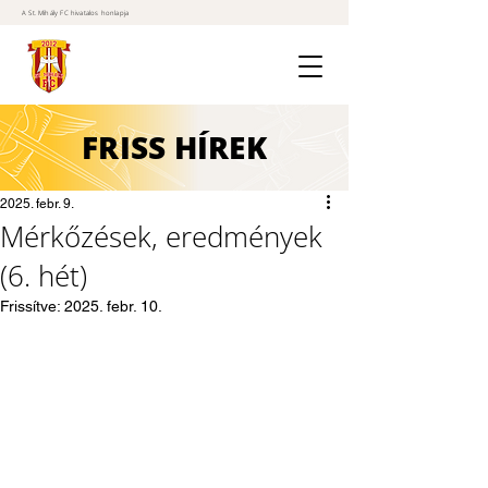
A St. Mihály FC hivatalos honlapja
FRISS
HÍREK
2025. febr. 9.
Mérkőzések, eredmények
(6. hét)
Frissítve:
2025. febr. 10.