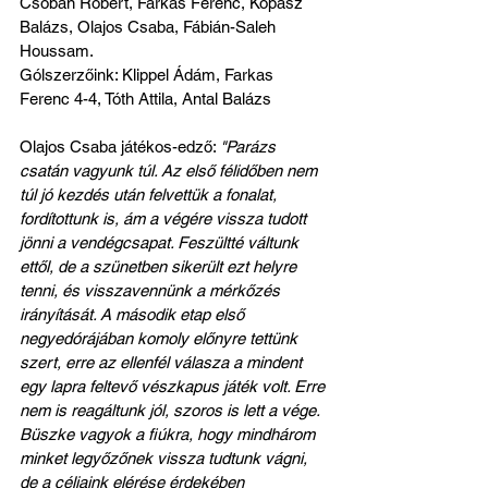
Csobán Róbert, Farkas Ferenc, Kopasz 
Balázs, Olajos Csaba, Fábián-Saleh 
Houssam.
Gólszerzőink: Klippel Ádám, Farkas 
Ferenc 4-4, Tóth Attila, Antal Balázs
Olajos Csaba játékos-edző: 
"Parázs 
csatán vagyunk túl. Az első félidőben nem 
túl jó kezdés után felvettük a fonalat, 
fordítottunk is, ám a végére vissza tudott 
jönni a vendégcsapat. Feszültté váltunk 
ettől, de a szünetben sikerült ezt helyre 
tenni, és visszavennünk a mérkőzés 
irányítását. A második etap első 
negyedórájában komoly előnyre tettünk 
szert, erre az ellenfél válasza a mindent 
egy lapra feltevő vészkapus játék volt. Erre 
nem is reagáltunk jól, szoros is lett a vége.  
Büszke vagyok a fiúkra, hogy mindhárom 
minket legyőzőnek vissza tudtunk vágni, 
de a céljaink elérése érdekében 