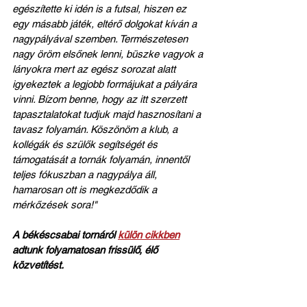
egészítette ki idén is a futsal, hiszen ez 
egy másabb játék, eltérő dolgokat kíván a 
nagypályával szemben. Természetesen 
nagy öröm elsőnek lenni, büszke vagyok a 
lányokra mert az egész sorozat alatt 
igyekeztek a legjobb formájukat a pályára 
vinni. Bízom benne, hogy az itt szerzett 
tapasztalatokat tudjuk majd hasznosítani a 
tavasz folyamán. Köszönöm a klub, a 
kollégák és szülők segítségét és 
támogatását a tornák folyamán, innentől 
teljes fókuszban a nagypálya áll, 
hamarosan ott is megkezdődik a 
mérkőzések sora!"
A békéscsabai tornáról 
külön cikkben
adtunk folyamatosan frissülő, élő 
közvetítést.