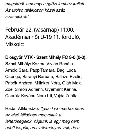
magukból, amennyi a győzelemhez kellett. 
Az utolsó találkozón közel száz 
százalékot!"
Február 22. (vasárnap) 11:00, 
Akadémiai női U-19 11. forduló, 
Miskolc:
Diósgyőri VTK - Szent Mihály FC 3-0 (0-0). 
Szent Mihály:
 Kozma Vivien Renáta - 
Arnold Sára, Papp Tamara, Bagi Luca 
Csenge, Baranyi Barbara, Balázs Evelin, 
Pribék Andrea, Milinker Nóra, Oláh Maja 
Zoé, Simon Adrienn, Gyémánt Karina. 
Cserék: Kovács Nóra Lili, Vajda Zsófia.
Hadár Attila edző: 
"Igazi ki-ki mérkőzésen 
az első félidőben megvoltak a 
lehetőségeink, rúgtunk is egy meg nem 
adott lesgólt, ami véleményes volt, de a 