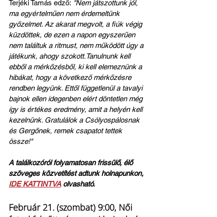
Terjéki Tamás edző:
 "Nem játszottunk jól, 
ma egyértelműen nem érdemeltünk 
győzelmet. Az akarat megvolt, a fiúk végig 
küzdöttek, de ezen a napon egyszerűen 
nem találtuk a ritmust, nem működött úgy a 
játékunk, ahogy szokott.Tanulnunk kell 
ebből a mérkőzésből, ki kell elemeznünk a 
hibákat, hogy a következő mérkőzésre 
rendben legyünk. Ettől függetlenül a tavalyi 
bajnok ellen idegenben elért döntetlen még 
így is értékes eredmény, amit a helyén kell 
kezelnünk. Gratulálok a Csólyospálosnak 
és Gergőnek, remek csapatot tettek 
össze!"
A találkozóról folyamatosan frissülő, élő 
szöveges közvetítést adtunk holnapunkon, 
IDE KATTINTVA
 olvasható.
Február 21. (szombat) 9:00, Női 