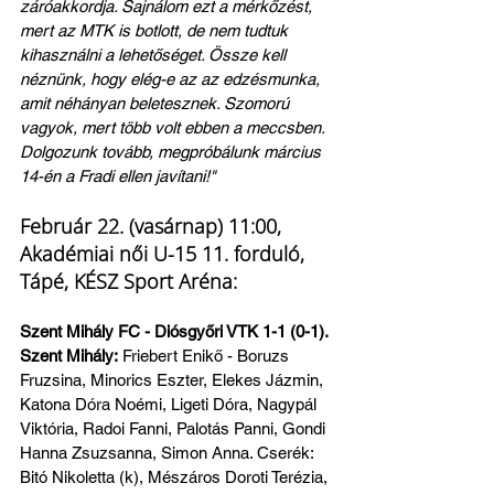
záróakkordja. Sajnálom ezt a mérkőzést, 
mert az MTK is botlott, de nem tudtuk 
kihasználni a lehetőséget. Össze kell 
néznünk, hogy elég-e az az edzésmunka, 
amit néhányan beletesznek. Szomorú 
vagyok, mert több volt ebben a meccsben. 
Dolgozunk tovább, megpróbálunk március 
14-én a Fradi ellen javítani!"
Február 22. (vasárnap) 11:00, 
Akadémiai női U-15 11. forduló, 
Tápé, KÉSZ Sport Aréna:
Szent Mihály FC - Diósgyőri VTK 1-1 (0-1). 
Szent Mihály:
 Friebert Enikő - Boruzs 
Fruzsina, Minorics Eszter, Elekes Jázmin, 
Katona Dóra Noémi, Ligeti Dóra, Nagypál 
Viktória, Radoi Fanni, Palotás Panni, Gondi 
Hanna Zsuzsanna, Simon Anna. Cserék: 
Bitó Nikoletta (k), Mészáros Doroti Terézia, 