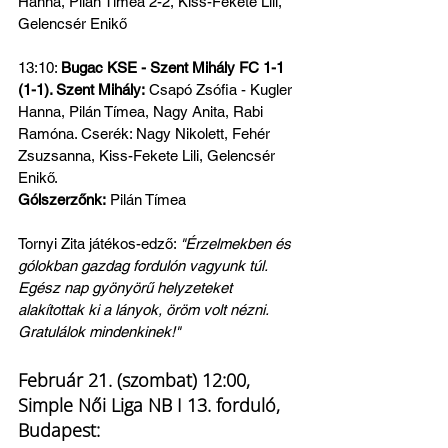
Hanna, Pilán Tímea 2-2, Kiss-Fekete Lili, 
Gelencsér Enikő
13:10: 
Bugac KSE - Szent Mihály FC 1-1 
(1-1). Szent Mihály:
 Csapó Zsófia - Kugler 
Hanna, Pilán Tímea, Nagy Anita, Rabi 
Ramóna. Cserék: Nagy Nikolett, Fehér 
Zsuzsanna, Kiss-Fekete Lili, Gelencsér 
Enikő.
Gólszerzőnk:
 Pilán Tímea
Tornyi Zita játékos-edző: 
"Érzelmekben és 
gólokban gazdag fordulón vagyunk túl. 
Egész nap gyönyörű helyzeteket 
alakítottak ki a lányok, öröm volt nézni. 
Gratulálok mindenkinek!"
Február 21. (szombat) 12:00, 
Simple Női Liga NB I 13. forduló, 
Budapest: