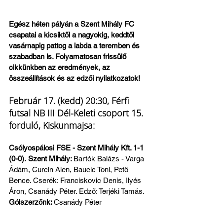
Egész héten pályán a Szent Mihály FC 
csapatai a kicsiktől a nagyokig, keddtől 
vasárnapig pattog a labda a teremben és 
szabadban is. Folyamatosan frissülő 
cikkünkben az eredmények, az 
összeállítások és az edzői nyilatkozatok!
Február 17. (kedd) 20:30, Férfi 
futsal NB III Dél-Keleti csoport 15. 
forduló, Kiskunmajsa:
Csólyospálosi FSE - Szent Mihály Kft. 1-1 
(0-0).
Szent Mihály: 
Bartók Balázs - Varga 
Ádám, Curcin Alen, Baucic Toni, Pető 
Bence. Cserék: Franciskovic Denis, Ilyés 
Áron, Csanády Péter. Edző: Terjéki Tamás.
Gólszerzőnk: 
Csanády Péter