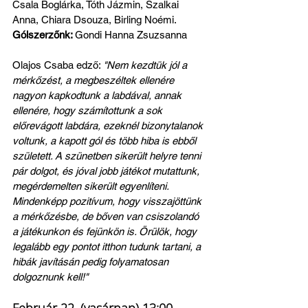
Csala Boglárka, Tóth Jázmin, Szalkai 
Anna, Chiara Dsouza, Birling Noémi.
Gólszerzőnk: 
Gondi Hanna Zsuzsanna
Olajos Csaba edző: 
"Nem kezdtük jól a 
mérkőzést, a megbeszéltek ellenére 
nagyon kapkodtunk a labdával, annak 
ellenére, hogy számítottunk a sok 
előrevágott labdára, ezeknél bizonytalanok 
voltunk, a kapott gól és több hiba is ebből 
született. A szünetben sikerült helyre tenni 
pár dolgot, és jóval jobb játékot mutattunk, 
megérdemelten sikerült egyenlíteni. 
Mindenképp pozitívum, hogy visszajöttünk 
a mérkőzésbe, de bőven van csiszolandó 
a játékunkon és fejünkön is. Örülök, hogy 
legalább egy pontot itthon tudunk tartani, a 
hibák javításán pedig folyamatosan 
dolgoznunk kell!"
Február 22. (vasárnap) 13:00, 