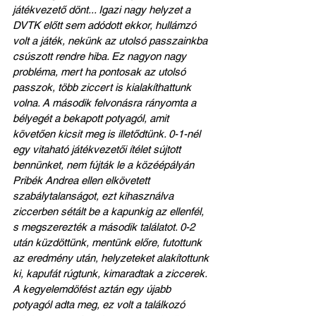
játékvezető dönt... Igazi nagy helyzet a 
DVTK előtt sem adódott ekkor, hullámzó 
volt a játék, nekünk az utolsó passzainkba 
csúszott rendre hiba. Ez nagyon nagy 
probléma, mert ha pontosak az utolsó 
passzok, több ziccert is kialakíthattunk 
volna. A második felvonásra rányomta a 
bélyegét a bekapott potyagól, amit 
követően kicsit meg is illetődtünk. 0-1-nél 
egy vitaható játékvezetői ítélet sújtott 
bennünket, nem fújták le a közéépályán 
Pribék Andrea ellen elkövetett 
szabálytalanságot, ezt kihasználva 
ziccerben sétált be a kapunkig az ellenfél, 
s megszerezték a második találatot. 0-2 
után küzdöttünk, mentünk előre, futottunk 
az eredmény után, helyzeteket alakítottunk 
ki, kapufát rúgtunk, kimaradtak a ziccerek. 
A kegyelemdöfést aztán egy újabb 
potyagól adta meg, ez volt a találkozó 