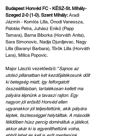
Budapest Honvéd FC - KÉSZ-St. Mihály-
Szeged 2-0 (1-0). Szent Mihály:
 Aradi 
Jázmin - Komlós Lilla, Ónodi Vanessza, 
Palotás Petra, Juhász Enikő (Papp 
Tamara), Barna Bíborka (Horváth Anita), 
Sara Simonovic, Nadja Djurdjevac, Nagy 
Lilla (Baranyi Barbara), Török Lilla (Horváth 
Lara), Milica Popovic.
Major László vezetőedző: "
Sajnos az 
utolsó pillanatban két kezdőjátékosunk dőlt 
ki betegség miatt, így felforgatott 
összeállításban, tartalékosan kellett ma 
pályára lépnünk a tavaszi rajton. Egy 
nagyon jól erősítő Honvéd ellen 
ugyanakkor jól teljesítettünk, akik pályára 
léptek, tisztességgel helytálltak. A második 
félidőben húsz percig domináltuk a játékot, 
akkor akár ki is egyenlíthettünk volna, 
ebből lehet és kell is erőt merítenünk. 