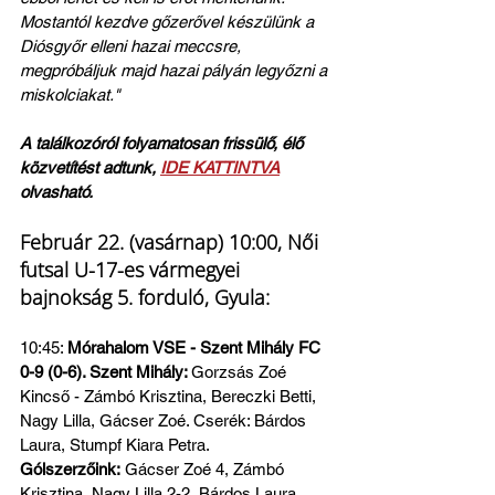
Mostantól kezdve gőzerővel készülünk a 
Diósgyőr elleni hazai meccsre, 
megpróbáljuk majd hazai pályán legyőzni a 
miskolciakat."
A találkozóról folyamatosan frissülő, élő 
közvetítést adtunk, 
IDE KATTINTVA
olvasható.
Február 22. (vasárnap) 10:00, Női 
futsal U-17-es vármegyei 
bajnokság 5. forduló, Gyula:
10:45: 
Mórahalom VSE - Szent Mihály FC 
0-9 (0-6). Szent Mihály: 
Gorzsás Zoé 
Kincső - Zámbó Krisztina, Bereczki Betti, 
Nagy Lilla, Gácser Zoé. Cserék: Bárdos 
Laura, Stumpf Kiara Petra.
Gólszerzőink:
 Gácser Zoé 4, Zámbó 
Krisztina, Nagy Lilla 2-2, Bárdos Laura