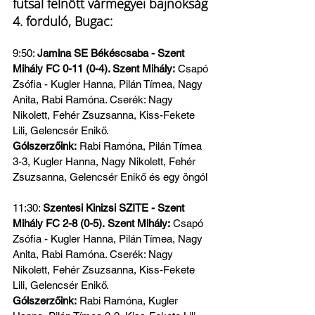
futsal felnőtt vármegyei bajnokság 
4. forduló, Bugac:
9:50: 
Jamina SE Békéscsaba - Szent 
Mihály FC 0-11 (0-4). Szent Mihály:
 Csapó 
Zsófia - Kugler Hanna, Pilán Tímea, Nagy 
Anita, Rabi Ramóna. Cserék: Nagy 
Nikolett, Fehér Zsuzsanna, Kiss-Fekete 
Lili, Gelencsér Enikő.
Gólszerzőink:
 Rabi Ramóna, Pilán Tímea 
3-3, Kugler Hanna, Nagy Nikolett, Fehér 
Zsuzsanna, Gelencsér Enikő és egy öngól
11:30: 
Szentesi Kinizsi SZITE - Szent 
Mihály FC 2-8 (0-5).
Szent Mihály:
 Csapó 
Zsófia - Kugler Hanna, Pilán Tímea, Nagy 
Anita, Rabi Ramóna. Cserék: Nagy 
Nikolett, Fehér Zsuzsanna, Kiss-Fekete 
Lili, Gelencsér Enikő.
Gólszerzőink:
 Rabi Ramóna, Kugler 