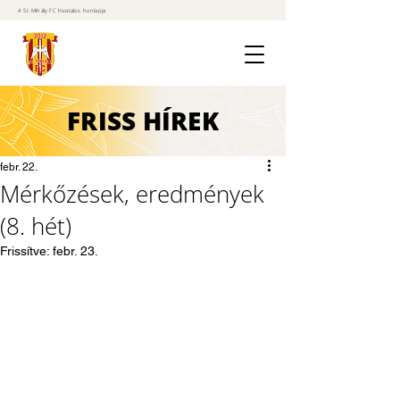
A St. Mihály FC hivatalos honlapja
FRISS
HÍREK
febr. 22.
Mérkőzések, eredmények
(8. hét)
Frissítve:
febr. 23.