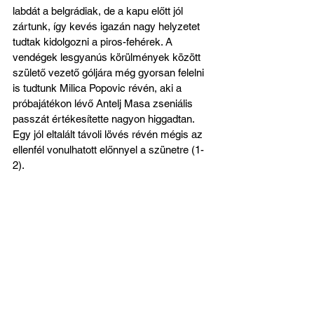
labdát a belgrádiak, de a kapu előtt jól 
zártunk, így kevés igazán nagy helyzetet 
tudtak kidolgozni a piros-fehérek. A 
vendégek lesgyanús körülmények között 
születő vezető góljára még gyorsan felelni 
is tudtunk Milica Popovic révén, aki a 
próbajátékon lévő Antelj Masa zseniális 
passzát értékesítette nagyon higgadtan. 
Egy jól eltalált távoli lövés révén mégis az 
ellenfél vonulhatott előnnyel a szünetre (1-
2). 