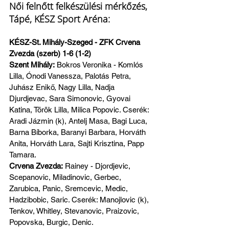
Női felnőtt felkészülési mérkőzés, 
Tápé, KÉSZ Sport Aréna:
KÉSZ-St. Mihály-Szeged - ZFK Crvena 
Zvezda (szerb) 1-6 (1-2)
Szent Mihály:
 Bokros Veronika - Komlós 
Lilla, Ónodi Vanessza, Palotás Petra, 
Juhász Enikő, Nagy Lilla, Nadja 
Djurdjevac, Sara Simonovic, Gyovai 
Katina, Török Lilla, Milica Popovic. Cserék: 
Aradi Jázmin (k), Antelj Masa, Bagi Luca, 
Barna Bíborka, Baranyi Barbara, Horváth 
Anita, Horváth Lara, Sajti Krisztina, Papp 
Tamara.
Crvena Zvezda:
 Rainey - Djordjevic, 
Scepanovic, Miladinovic, Gerbec, 
Zarubica, Panic, Sremcevic, Medic, 
Hadzibobic, Saric. Cserék: Manojlovic (k), 
Tenkov, Whitley, Stevanovic, Praizovic, 
Popovska, Burgic, Denic.