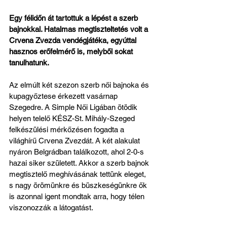
Egy félidőn át tartottuk a lépést a szerb 
bajnokkal. Hatalmas megtiszteltetés volt a 
Crvena Zvezda vendégjátéka, egyúttal 
hasznos erőfelmérő is, melyből sokat 
tanulhatunk.
Az elmúlt két szezon szerb női bajnoka és 
kupagyőztese érkezett vasárnap 
Szegedre. A Simple Női Ligában ötödik 
helyen telelő KÉSZ-St. Mihály-Szeged 
felkészülési mérkőzésen fogadta a 
világhírű Crvena Zvezdát. A két alakulat 
nyáron Belgrádban találkozott, ahol 2-0-s 
hazai siker született. Akkor a szerb bajnok 
megtisztelő meghívásának tettünk eleget, 
s nagy örömünkre és büszkeségünkre ők 
is azonnal igent mondtak arra, hogy télen 
viszonozzák a látogatást.