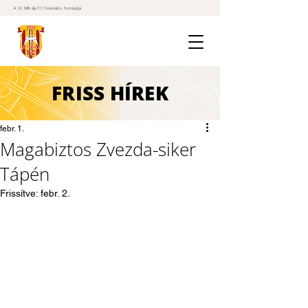
A St. Mihály FC hivatalos honlapja
FRISS
HÍREK
febr. 1.
Magabiztos Zvezda-siker
Tápén
Frissítve:
febr. 2.