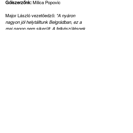
Gólszerzőnk:
 Milica Popovic
Major László vezetőedző: 
"A nyáron 
nagyon jól helytálltunk Belgrádban, ez a 
mai napon nem sikerült. A felkészülésnek 
ebben az időszakában azonban 
számunkra nem az eredmény volt az 
elsődleges, hiszen nagyon fáradt a csapat, 
ráadásul sok a sérültünk. Megyünk tovább, 
a jövő héten újabb nemzetközi 
mérkőzésekkel hangolunk a február 21-i 
bajnoki rajtra."
Fotók: Gémes Sándor