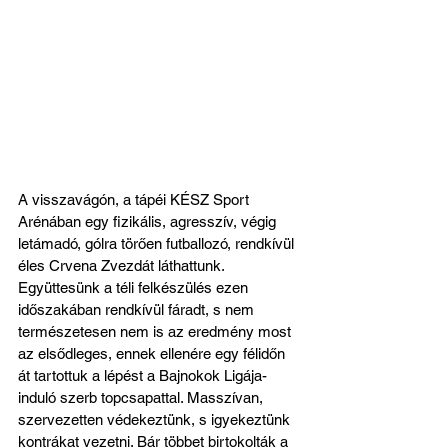
A visszavágón, a tápéi KÉSZ Sport 
Arénában egy fizikális, agresszív, végig 
letámadó, gólra törően futballozó, rendkívül 
éles Crvena Zvezdát láthattunk. 
Együttesünk a téli felkészülés ezen 
időszakában rendkívül fáradt, s nem 
természetesen nem is az eredmény most 
az elsődleges, ennek ellenére egy félidőn 
át tartottuk a lépést a Bajnokok Ligája-
induló szerb topcsapattal. Masszívan, 
szervezetten védekeztünk, s igyekeztünk 
kontrákat vezetni. Bár többet birtokolták a 