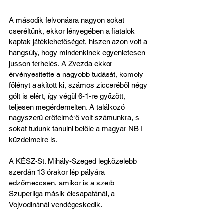
A második felvonásra nagyon sokat 
cseréltünk, ekkor lényegében a fiatalok 
kaptak játéklehetőséget, hiszen azon volt a 
hangsúly, hogy mindenkinek egyenletesen 
jusson terhelés. A Zvezda ekkor 
érvényesítette a nagyobb tudását, komoly 
fölényt alakított ki, számos zicceréből négy 
gólt is elért, így végül 6-1-re győzött, 
teljesen megérdemelten. A találkozó 
nagyszerű erőfelmérő volt számunkra, s 
sokat tudunk tanulni belőle a magyar NB I 
küzdelmeire is.
A KÉSZ-St. Mihály-Szeged legközelebb 
szerdán 13 órakor lép pályára 
edzőmeccsen, amikor is a szerb 
Szuperliga másik élcsapatánál, a 
Vojvodinánál vendégeskedik.