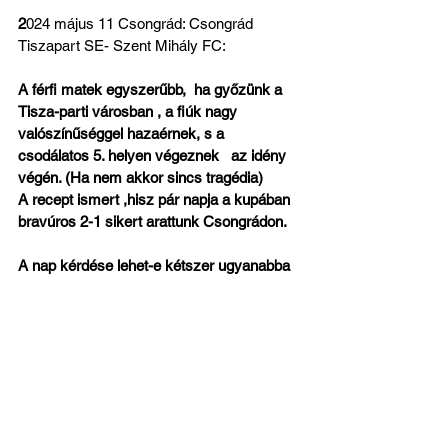
2
024 május 11 Csongrád: Csongrád 
Tiszapart SE- Szent Mihály FC: 
A férfi matek egyszerűbb,  ha győzünk a 
Tisza-parti városban , a fiúk nagy 
valószínűséggel hazaérnek, s a 
csodálatos 5. helyen végeznek   az idény 
végén. (Ha nem akkor sincs tragédia) 
A recept ismert ,hisz pár napja a kupában 
bravúros 2-1 sikert arattunk Csongrádon.    
A nap kérdése lehet-e kétszer ugyanabba 
a folyóba lépni, főleg úgy, hogy a keret 
nagyon szúk lesz.?                            