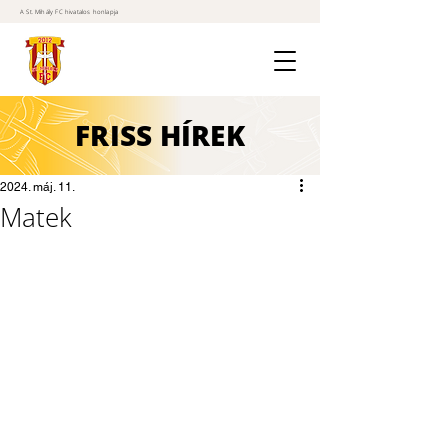
A St. Mihály FC hivatalos honlapja
FRISS
HÍREK
2024. máj. 11.
Matek