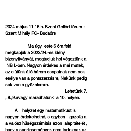
2024 május 11 16 h. Szent Gellért fórum : 
Szent Mihály FC- Budaőrs    
                   Ma úgy  este 6 óra felé 
megkapjuk a 2023/24.-es idény 
bizonyítványát, megtudjuk hol végeztünk a 
 NB I.-ben. Nagyon érdekes a mai matek, 
az elütünk álló három csapatnak nem sok 
esélye van a pontszerzésre, Nekünk pedig 
sok van a győzelemre.                                  
                                                   Lehetünk 7. 
, 8.,9.avagy maradhatunk  a 10. helyen.       
        A    helyzet egy matematikust is 
nagyon érdekelhetné, s egyben   igazolja a 
a valószínűségszámítás azon  alap tételét , 
hogy a sportesemények nem tartoznak az 