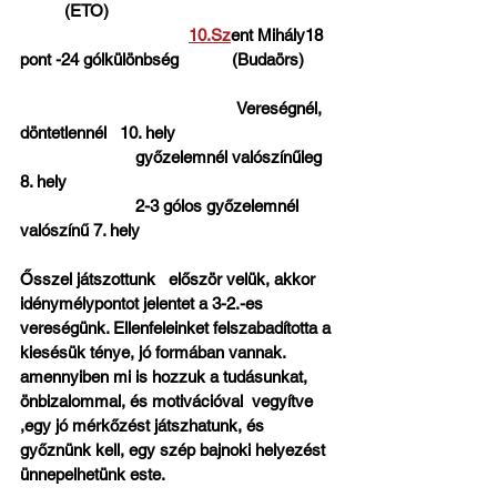
          (ETO)                                                   
10.Sz
ent Mihály18 
pont -24 gólkülönbség            (Budaörs)       
                                                 Vereségnél, 
döntetlennél   10. hely
                          győzelemnél valószínűleg   
8. hely    
                          2-3 gólos győzelemnél 
valószínű 7. hely  
Ősszel játszottunk   először velük, akkor 
idénymélypontot jelentet a 3-2.-es 
vereségünk. Ellenfeleinket felszabadította a 
kiesésük ténye, jó formában vannak. 
amennyiben mi is hozzuk a tudásunkat, 
önbizalommal, és motivációval  vegyítve 
,egy jó mérkőzést játszhatunk, és 
győznünk kell, egy szép bajnoki helyezést 
ünnepelhetünk este.