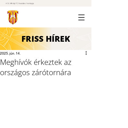
A St. Mihály FC hivatalos honlapja
FRISS
HÍREK
2025. jún. 14.
Meghívók érkeztek az
országos zárótornára