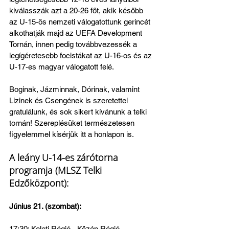
kiválasszák azt a 20-26 főt, akik később 
az U-15-ös nemzeti válogatottunk gerincét 
alkothatják majd az UEFA Development 
Tornán, innen pedig továbbvezessék a 
legígéretesebb focistákat az U-16-os és az 
U-17-es magyar válogatott felé.
Boginak, Jázminnak, Dórinak, valamint 
Lizinek és Csengének is szeretettel 
gratulálunk, és sok sikert kívánunk a telki 
tornán! Szereplésüket természetesen 
figyelemmel kísérjük itt a honlapon is.
A leány U-14-es zárótorna 
programja (MLSZ Telki 
Edzőközpont):
Június 21. (szombat):
17:30: Keleti Régió - Közép Régió