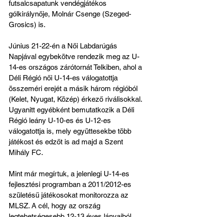
futsalcsapatunk vendégjátékos 
gólkirálynője, Molnár Csenge (Szeged-
Grosics) is.
Június 21-22-én a Női Labdarúgás 
Napjával egybekötve rendezik meg az U-
14-es országos zárótornát Telkiben, ahol a 
Déli Régió női U-14-es válogatottja 
összeméri erejét a másik három régióból 
(Kelet, Nyugat, Közép) érkező riválisokkal. 
Ugyanitt egyébként bemutatkozik a Déli 
Régió leány U-10-es és U-12-es 
válogatottja is, mely együttesekbe több 
játékost és edzőt is ad majd a Szent 
Mihály FC.
Mint már megírtuk, a jelenlegi U-14-es 
fejlesztési programban a 2011/2012-es 
születésű játékosokat monitorozza az 
MLSZ. A cél, hogy az ország 
legtehetségesebb 12-13 éves lányaiból 