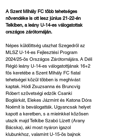
A Szent Mihály FC több tehetséges 
növendéke is ott lesz június 21-22-én 
Telkiben, a leány U-14-es válogatottak 
országos zárótornáján.
Népes küldöttség utazhat Szegedről az 
MLSZ U-14-es Fejlesztési Program 
2024/25-ös Országos Zárótornájára. A Déli 
Régió leány U-14-es válogatottjának 16+2 
fős keretébe a Szent Mihály FC fiatal 
tehetségei közül többen is meghívást 
kaptak. Hódi Zsuzsanna és Bruncvig 
Róbert szövetségi edzők Csanki 
Boglárkát, Elekes Jázmint és Katona Dóra 
Noémit is beválogatták. Ugyancsak helyet 
kapott a keretben, s a mieinkkel közösen 
utazik majd Telkibe Szabó Lizett (Arany 
Bácska), aki most nyáron igazol 
klubunkhoz, valamint U-15-ös bajnok 