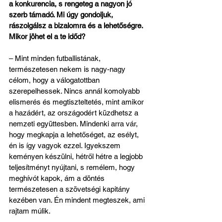
a konkurencia, s rengeteg a nagyon jó 
szerb támadó. Mi úgy gondoljuk, 
rászolgálsz a bizalomra és a lehetőségre. 
Mikor jöhet el a te időd?
– Mint minden futballistának, 
természetesen nekem is nagy-nagy 
célom, hogy a válogatottban 
szerepelhessek. Nincs annál komolyabb 
elismerés és megtiszteltetés, mint amikor 
a hazádért, az országodért küzdhetsz a 
nemzeti együttesben. Mindenki arra vár, 
hogy megkapja a lehetőséget, az esélyt, 
én is így vagyok ezzel. Igyekszem 
keményen készülni, hétről hétre a legjobb 
teljesítményt nyújtani, s remélem, hogy 
meghívót kapok, ám a döntés 
természetesen a szövetségi kapitány 
kezében van. Én mindent megteszek, ami 
rajtam múlik.