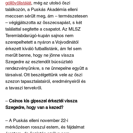
góllövőlistáját
, még az utolsó őszi 
találkozón, a Puskás Akadémia elleni 
meccsen sérült meg, ám – természetesen 
– végigjátszotta az összecsapást, s két 
találattal segítette a csapatot. Az MLSZ 
Teremlabdarúgó-kupán sajnos nem 
szerepelhetett a nyáron a Vojvodinától 
érkezett kiváló futballistánk, ám fel sem 
merült benne, hogy ne jönne vissza 
Szegedre az esztendőt búcsúztató 
rendezvényünkre, s ne ünnepelne együtt a 
társaival. Ott beszélgettünk vele az őszi 
szezon tapasztalatairól, eredményeiről és 
a tavaszi tervekről.
– 
Csinos kis gipsszel érkeztél vissza 
Szegedre, hogy van a kezed?
– A Puskás elleni november 22-i 
mérkőzésen rosszul estem, és fájdalmat 