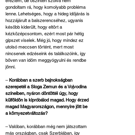
éreztem, de őszintén szólva nem 
gondoltam rá, hogy komolyabb probléma 
lenne. Lehetséges, hogy a hideg időjárás is 
hozzájárult a balszerencséhez, ugyanis 
később kiderült, hogy eltört a 
kézközépcsontom, ezért most pár hétig 
gipszet viselek. Még jó, hogy mindez ez 
utolsó meccsen történt, mert most 
nincsenek edzéseink és találkozóink, így 
bőven van időm meggyógyulni és rendbe 
jönni.
– 
Korábban a szerb bajnokságban 
szerepetél a Sloga Zemun és a Vojvodina 
színeiben, nyáron döntöttél úgy, hogy 
külföldön is kipróbálod magad. Hogy érzed 
magad Magyarországon, mennyire jött be 
a környezetváltozás?
– Valóban, korábban még nem játszottam 
más országban, csak Szerbiában, így 