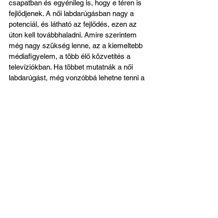
csapatban és egyénileg is, hogy e téren is 
fejlődjenek. A női labdarúgásban nagy a 
potenciál, és látható az fejlődés, ezen az 
úton kell továbbhaladni. Amire szerintem 
még nagy szükség lenne, az a kiemeltebb 
médiafigyelem, a több élő közvetítés a 
televíziókban. Ha többet mutatnák a női 
labdarúgást, még vonzóbbá lehetne tenni a 
sportágunkat.
– 
Mostanra Milica Popovic is példaképe 