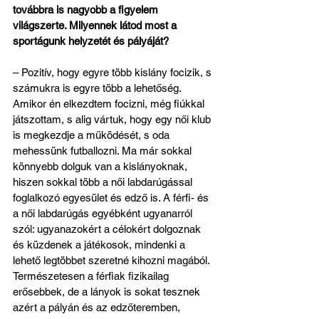
továbbra is nagyobb a figyelem 
világszerte. Milyennek látod most a 
sportágunk helyzetét és pályáját?
– Pozitív, hogy egyre több kislány focizik, s 
számukra is egyre több a lehetőség. 
Amikor én elkezdtem focizni, még fiúkkal 
játszottam, s alig vártuk, hogy egy női klub 
is megkezdje a működését, s oda 
mehessünk futballozni. Ma már sokkal 
könnyebb dolguk van a kislányoknak, 
hiszen sokkal több a női labdarúgással 
foglalkozó egyesület és edző is. A férfi- és 
a női labdarúgás egyébként ugyanarról 
szól: ugyanazokért a célokért dolgoznak 
és küzdenek a játékosok, mindenki a 
lehető legtöbbet szeretné kihozni magából. 
Természetesen a férfiak fizikailag 
erősebbek, de a lányok is sokat tesznek 
azért a pályán és az edzőteremben, 