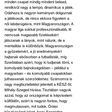
minden csapat mindig mindent belead, 
rendkívül nagy a tempó, dinamikus a játék. 
Odahaza is nagyon keményen dolgoznak 
a játékosok, de nincs ekkora figyelem a 
női labdarúgásra, mint Magyarországon. A 
magyar liga sokkal professzionálisabb, itt 
nemcsak magasabb fizetésekért 
játszanak a lányok, mint nálunk, de a 
mentalitás is különbözik. Magyarországon 
a győzelemért, a jó eredményekért 
hajtanak elsősorban a futballisták, míg 
Szerbiában azért, hogy ki tudjanak törni, s 
komolyabb bajnokságokban – például a 
magyarban – és komolyabb csapatokban 
juthassanak szerződéshez. Számomra is 
nagy megtiszteltetést jelentett a KÉSZ-St. 
Mihály-Szeged hívása. Tisztában vagyok 
azzal, hogy az országomat is képviselem 
külföldön, ezért is nagyon fontos, hogy 
megmutassam, mit tudok. Óriási 
büszkeséget jelent, hogy Szegeden, 