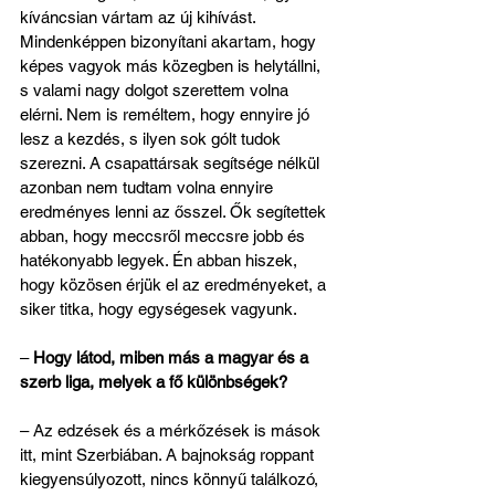
kíváncsian vártam az új kihívást. 
Mindenképpen bizonyítani akartam, hogy 
képes vagyok más közegben is helytállni, 
s valami nagy dolgot szerettem volna 
elérni. Nem is reméltem, hogy ennyire jó 
lesz a kezdés, s ilyen sok gólt tudok 
szerezni. A csapattársak segítsége nélkül 
azonban nem tudtam volna ennyire 
eredményes lenni az ősszel. Ők segítettek 
abban, hogy meccsről meccsre jobb és 
hatékonyabb legyek. Én abban hiszek, 
hogy közösen érjük el az eredményeket, a 
siker titka, hogy egységesek vagyunk.
– 
Hogy látod, miben más a magyar és a 
szerb liga, melyek a fő különbségek?
– Az edzések és a mérkőzések is mások 
itt, mint Szerbiában. A bajnokság roppant 
kiegyensúlyozott, nincs könnyű találkozó, 