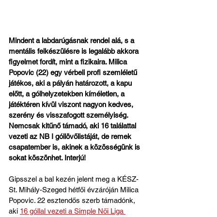
Mindent a labdarúgásnak rendel alá, s a 
mentális felkészülésre is legalább akkora 
figyelmet fordít, mint a fizikaira. Milica 
Popovic (22) egy vérbeli profi szemléletű 
játékos, aki a pályán határozott, a kapu 
előtt, a gólhelyzetekben kíméletlen, a 
játéktéren kívül viszont nagyon kedves, 
szerény és visszafogott személyiség. 
Nemcsak kitűnő támadó, aki 16 találattal 
vezeti az NB I góllövőlistáját, de remek 
csapatember is, akinek a közösségünk is 
sokat köszönhet. Interjú!
Gipsszel a bal kezén jelent meg a KÉSZ-
St. Mihály-Szeged hétfői évzáróján Milica 
Popovic. 22 esztendős szerb támadónk, 
aki 
16 góllal vezeti a Simple Női Liga 