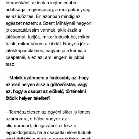
támadóként, akinek a legfontosabb 
adottságai a gyorsaság, a mozgékonyság 
és az időzítés. Én azonban mindig az 
egészet nézem: a Szent Mihálynál nagyon 
jó csapattársaim vannak, akik érzik a 
játékomat, tudják, mikor indulok be, mikor 
futok, mikor kérem a labdát. Nagyon jók a 
játékkapcsolataink, nagyon jó a kémia a 
csapatnál, s ez az, ami engem is jobbá 
tesz.
– 
Melyik számodra a fontosabb, az, hogy 
az első helyen állsz a góllövőlistán, vagy 
az, hogy a csapat az előkelő, történelmi 
ötödik helyen telelhet?
– Természetesen az egyéni siker is fontos 
számomra, s hálás vagyok az 
elismerésért, de igazából az tesz a 
legboldogabbá, ha a csapattal előre tudunk 