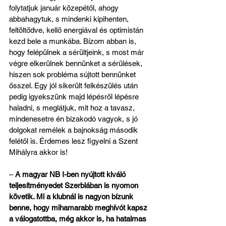
folytatjuk január közepétől, ahogy 
abbahagytuk, s mindenki kipihenten, 
feltöltődve, kellő energiával és optimistán 
kezd bele a munkába. Bízom abban is, 
hogy felépülnek a sérültjeink, s most már 
végre elkerülnek bennünket a sérülések, 
hiszen sok probléma sújtott bennünket 
ősszel. Egy jól sikerült felkészülés után 
pedig igyekszünk majd lépésről lépésre 
haladni, s meglátjuk, mit hoz a tavasz, 
mindenesetre én bizakodó vagyok, s jó 
dolgokat remélek a bajnokság második 
felétől is. Érdemes lesz figyelni a Szent 
Mihályra akkor is!
– 
A magyar NB I-ben nyújtott kiváló 
teljesítményedet Szerbiában is nyomon 
követik. Mi a klubnál is nagyon bízunk 
benne, hogy mihamarabb meghívót kapsz 
a válogatottba, még akkor is, ha hatalmas 