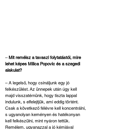
– 
Mit remélsz a tavaszi folytatástól, mire 
lehet képes Milica Popovic és a szegedi 
alakulat?
– A legelső, hogy csináljunk egy jó 
felkészülést. Az ünnepek után úgy kell 
majd visszatérnünk, hogy tiszta lappal 
indulunk, s elfelejtjük, ami eddig történt. 
Csak a következő félévre kell koncentrálni, 
s ugyanolyan keményen és hatékonyan 
kell felkészülni, mint nyáron tettük. 
Remélem, ugyanazzal a jó kémiával 