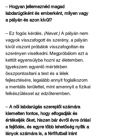
– 
Hogyan jellemeznéd magad 
labdarúgóként és emberként, milyen vagy 
a pályán és azon kívül?
– Ez fogós kérdés. 
(Nevet.)
 A pályán nem 
vagyok visszafogott és szerény, a pályán 
kívül viszont próbálok visszafogottan és 
szerényen viselkedni. Megpróbálom ezt a 
kettőt egyensúlyba hozni az életemben. 
Igyekszem egyenlő mértékben 
összpontosítani a test és a lélek 
fejlesztésére, legalább annyit foglalkozom 
a mentális területtel, mint amennyit a fizikai 
felkészüléssel az edzőteremben.
– 
A női labdarúgás szereplői számára 
kiemelten fontos, hogy elfogadják és 
értékeljék őket, hiszen bár évről évre óriási 
a fejlődés, és egyre több lehetőség nyílik a 
lányok számára is, a férfifutball iránt 