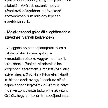
lépni, fejlődni tudunk, s egyre feljebb jutunk 
a tabellán. Azért dolgozunk, hogy a 
következő időszakban, a következő 
szezonokban is mindig egy lépéssel 
előrébb jussunk.
– 
Melyik szegedi gólod áll a legközelebb a 
szívedhez, vannak kedvencek?
– A legjobb érzés a topcsapatok ellen a 
hálóba találni. Az első gólomra 
kimondottan büszke vagyok, amit az 1. 
fordulóban a Puskás Akadémia ellen 
idegenben szereztem. Emellett közel áll a 
szívemhez a Győr és a Pécs elleni duplám 
is, hiszen ezek az együttesek az előző 
bajnokságban legyőzték a Szent Mihályt, 
most viszont vissza tudtunk nekik vágni. 
Örülök, hogy ehhez én is hozzájárulhattam.