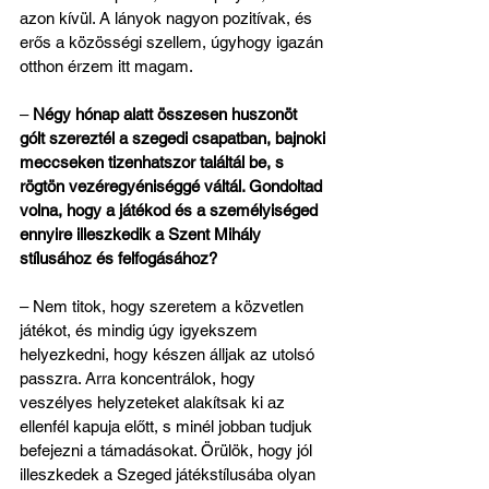
azon kívül. A lányok nagyon pozitívak, és 
erős a közösségi szellem, úgyhogy igazán 
otthon érzem itt magam.
– 
Négy hónap alatt összesen huszonöt 
gólt szereztél a szegedi csapatban, bajnoki 
meccseken tizenhatszor találtál be, s 
rögtön vezéregyéniséggé váltál. Gondoltad 
volna, hogy a játékod és a személyiséged 
ennyire illeszkedik a Szent Mihály 
stílusához és felfogásához?
– Nem titok, hogy szeretem a közvetlen 
játékot, és mindig úgy igyekszem 
helyezkedni, hogy készen álljak az utolsó 
passzra. Arra koncentrálok, hogy 
veszélyes helyzeteket alakítsak ki az 
ellenfél kapuja előtt, s minél jobban tudjuk 
befejezni a támadásokat. Örülök, hogy jól 
illeszkedek a Szeged játékstílusába olyan 