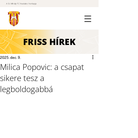
A St. Mihály FC hivatalos honlapja
FRISS
HÍREK
2025. dec. 9.
Milica Popovic: a csapat
sikere tesz a
legboldogabbá