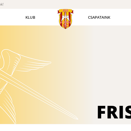
nk!
KLUB
CSAPATAINK
FRI