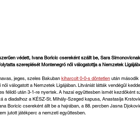
zerűen védett, Ivana Boricic csereként szállt be, Sara Simonovicnak
olytatta szereplését Montenegró női válogatottja a Nemzetek Ligájáb
havas, jeges, szeles Bakuban 
kiharcolt 0-0-s döntetlen
 után második
női válogatott a Nemzetek Ligájában. Litvániát látták vendégül kedd
s félidő után 3-1-re nyertek. A hazai együttesben ismét kezdőként s
zzá a diadalhoz a KÉSZ-St. Mihály-Szeged kapusa, Anastasija Krstovic
a Boricic csereként állt be a hajrában, a 88. percben Jasna Djokovi
 jutott játékperc a nemzeti együttesben.