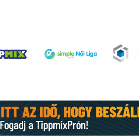
TÁMOGATÓINK
Gyor
Nyári információk (FRISSÜL)