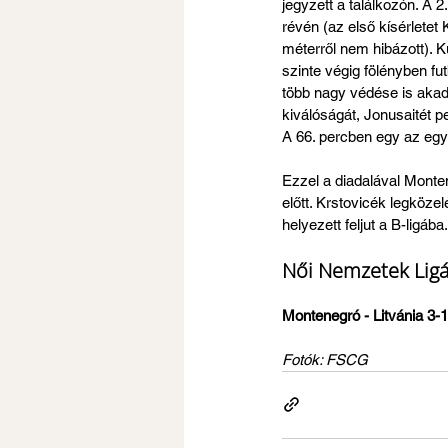
jegyzett a találkozón. A 2
révén (az első kísérletet
méterről nem hibázott). 
szinte végig fölényben f
több nagy védése is akadt
kiválóságát, Jonusaitét p
A 66. percben egy az egyb
Ezzel a diadalával Monten
előtt. Krstovicék legköze
helyezett feljut a B-ligába.
Női Nemzetek Ligáj
Montenegró - Litvánia 3-1
Fotók: FSCG