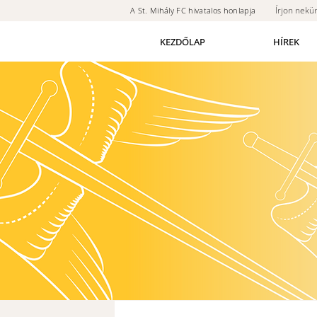
Írjon nekü
A St. Mihály FC hivatalos honlapja
KEZDŐLAP
HÍREK