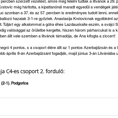
. percben szerzett vezetést, amire még felelni tudtak a litvánok a 29.
 Krstovic még hárította, a kipattanónál maradt egyedül a vendégek játé
Kuc azonban a 37. és az 57. percben is eredményes tudott lenni, enn
utballozó hazaiak 3-1-re győztek. Anastasija Krstovicnak egyébként 
. Túljárt egy alkalommal a gólra éhes Lazdauskaite eszén, a svájci S
edig valósággal az őrületbe kergette, hiszen három párharcukat is a 
en állt vele szemben a litvánok támadója, de Ana kifogta a ziccert!
egró 4 pontos, s a csoport élére állt az 1 pontos Azerbajdzsán és a 0
lebb április 8-án Azerbajdzsánt fogadják, majd június 3-án Litvániába 
a C4-es csoport 2. forduló:
 (2-1). Podgorica