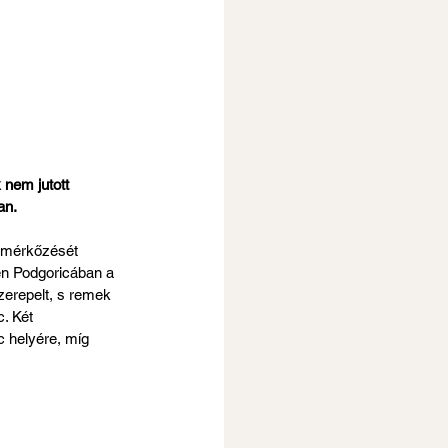
 nem jutott 
an.
 mérkőzését 
en Podgoricában a 
zerepelt, s remek 
. Két 
c helyére, míg 