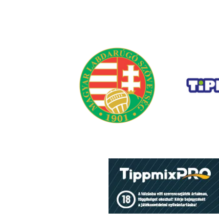
Hétvégi előzetes: rajt a
Videoton ellen