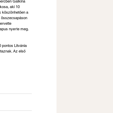
 percben Galkina 
kosa, aki 10 
ek köszönhetően a 
az összecsapáson 
ervette 
kapus nyerte meg. 
 pontos Litvánia 
utaznak. Az első 