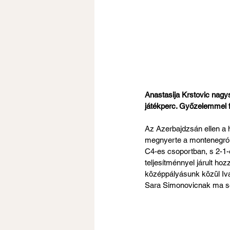
Anastasija Krstovic nagys
játékperc. Győzelemmel f
Az Azerbajdzsán ellen a 
megnyerte a montenegrói 
C4-es csoportban, s 2-1-e
teljesítménnyel járult ho
középpályásunk közül Ivan
Sara Simonovicnak ma sem