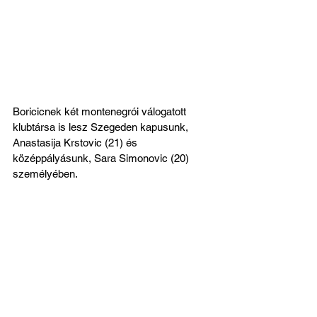
Boricicnek két montenegrói válogatott 
klubtársa is lesz Szegeden kapusunk, 
Anastasija Krstovic (21) és 
középpályásunk, Sara Simonovic (20) 
személyében.
Isten hozott a Szent Mihályban, Ivana, 
nagyon sok sikert kívánunk!