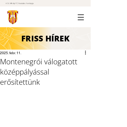
A St. Mihály FC hivatalos honlapja
FRISS
HÍREK
2025. febr. 11.
Montenegrói válogatott
középpályással
erősítettünk