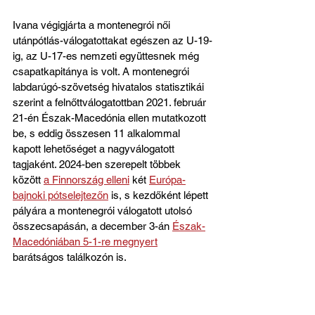
Ivana végigjárta a montenegrói női 
utánpótlás-válogatottakat egészen az U-19-
ig, az U-17-es nemzeti együttesnek még 
csapatkapitánya is volt. A montenegrói 
labdarúgó-szövetség hivatalos statisztikái 
szerint a felnőttválogatottban 2021. február 
21-én Észak-Macedónia ellen mutatkozott 
be, s eddig összesen 11 alkalommal 
kapott lehetőséget a nagyválogatott 
tagjaként. 2024-ben szerepelt többek 
között 
a Finnország elleni
 két 
Európa-
bajnoki pótselejtezőn
 is, s kezdőként lépett 
pályára a montenegrói válogatott utolsó 
összecsapásán, a december 3-án 
Észak-
Macedóniában 5-1-re megnyert
barátságos találkozón is.