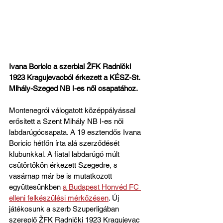
Ivana Boricic a szerbiai ŽFK Radnički 
1923 Kragujevacból érkezett a KÉSZ-St. 
Mihály-Szeged NB I-es női csapatához.
Montenegrói válogatott középpályással 
erősített a Szent Mihály NB I-es női 
labdarúgócsapata. A 19 esztendős Ivana 
Boricic hétfőn írta alá szerződését 
klubunkkal. A fiatal labdarúgó múlt 
csütörtökön érkezett Szegedre, s 
vasárnap már be is mutatkozott 
együttesünkben 
a Budapest Honvéd FC 
elleni felkészülési mérkőzésen
. Új 
játékosunk a szerb Szuperligában 
szereplő ŽFK Radnički 1923 Kragujevac 