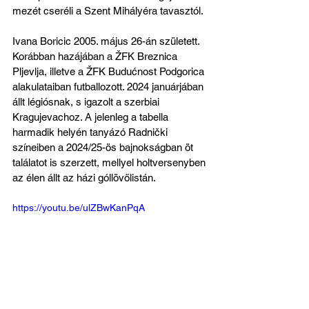
mezét cseréli a Szent Mihályéra tavasztól.
Ivana Boricic 2005. május 26-án született. 
Korábban hazájában a ŽFK Breznica 
Pljevlja, illetve a ŽFK Budućnost Podgorica 
alakulataiban futballozott. 2024 januárjában 
állt légiósnak, s igazolt a szerbiai 
Kragujevachoz. A jelenleg a tabella 
harmadik helyén tanyázó Radnički 
színeiben a 2024/25-ös bajnokságban öt 
találatot is szerzett, mellyel holtversenyben 
az élen állt az házi góllövőlistán. 
https://youtu.be/ulZBwKanPqA